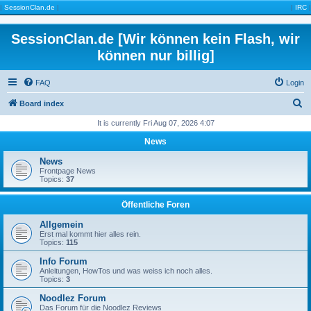
|
SessionClan.de
|
|
IRC
|
SessionClan.de [Wir können kein Flash, wir
können nur billig]
FAQ
Login
S
Board index
e
It is currently Fri Aug 07, 2026 4:07
a
News
r
News
c
Frontpage News
Topics:
37
h
Öffentliche Foren
Allgemein
Erst mal kommt hier alles rein.
Topics:
115
Info Forum
Anleitungen, HowTos und was weiss ich noch alles.
Topics:
3
Noodlez Forum
Das Forum für die Noodlez Reviews