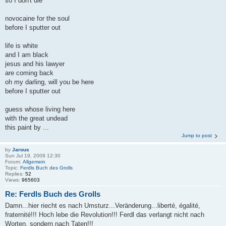
so I don't die
novocaine for the soul
before I sputter out
life is white
and I am black
jesus and his lawyer
are coming back
oh my darling, will you be here
before I sputter out
guess whose living here
with the great undead
this paint by ...
Jump to post
by
Jarous
Sun Jul 19, 2009 12:30
Forum:
Allgemein
Topic:
Ferdls Buch des Grolls
Replies:
52
Views:
965603
Re: Ferdls Buch des Grolls
Damn...hier riecht es nach Umsturz...Veränderung...liberté, égalité,
fraternité!!! Hoch lebe die Revolution!!! Ferdl das verlangt nicht nach
Worten, sondern nach Taten!!!