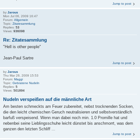
Jump to post
by
Jarous
Mon Jul 06, 2009 16:47
Forum:
Allgemein
Topic:
Zitatesammlung
Replies:
53
Views:
936098
Re: Zitatesammlung
"Hell is other people"
Jean-Paul Sartre
Jump to post
by
Jarous
Thu Mar 26, 2009 15:53
Forum:
Maggi
Topic:
Gebratene Nudeln
Replies:
5
Views:
501894
Nudeln verspeißen auf die männliche Art
Am besten schmeckts am Feuer zubereitet, nebst trocknenden Socken,
die den leicht chemischen Geruch neutralisieren und selbstverständlich
barfuß verspeisend. Wenn man dabei noch min. 1.0 Promille hat und
nebenbei seine Lieblingsschuhe leicht dünstet bis anschmorrt, was dem
ganzen den letzten Schliff ...
Jump to post