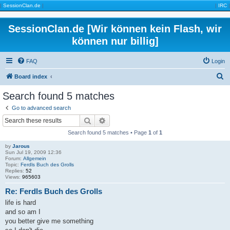
|
SessionClan.de
|
|
IRC
|
SessionClan.de [Wir können kein Flash, wir
können nur billig]
FAQ
Login
S
Board index
e
Search found 5 matches
a
Go to advanced search
r
Search
Advanced search
c
Search found 5 matches • Page
1
of
1
h
by
Jarous
Sun Jul 19, 2009 12:36
Forum:
Allgemein
Topic:
Ferdls Buch des Grolls
Replies:
52
Views:
965603
Re: Ferdls Buch des Grolls
life is hard
and so am I
you better give me something