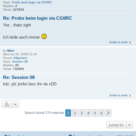
Topic:
Probs beim login via CGIIRC
Replies:
4
Views:
107923
Re: Probs beim login via CGIIRC
Yez , thatz right
Ich leide auch immer
Jump to post
by
Mais
Wed Jul 30, 2008 22:16
Forum:
Allgemein
Topic:
Session 08
Replies:
40
Views:
732804
Re: Session 08
lolz; plz jimbo lass ihn da xDD
Jump to post
1
2
3
4
5
6
Next
Search found 174 matches
Jump to