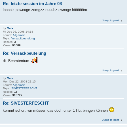
Re: letzte session im Jahre 08
loooolz pawnage zomgzz nuuubz ownage bäääääm
Jump to post
by
Mais
Fri Dec 26, 2008 14:18
Forum:
Allgemein
Topic:
Versackbeutelung
Replies:
3
Views:
90389
Re: Versackbeutelung
dt. Beamtentum
Jump to post
by
Mais
Mon Dec 22, 2008 21:15
Forum:
Allgemein
Topic:
SIVESTERFESCHT
Replies:
16
Views:
313727
Re: SIVESTERFESCHT
kommt schon, wir müssen das doch unter 1 Hut bringen können
Jump to post