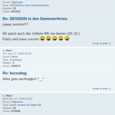
Forum:
Allgemein
Topic:
SESSION in den Semesterferien
Replies:
15
Views:
293319
Re: SESSION in den Semesterferien
yaaay session!!!!
Mir passt auch das mittlere WE am besten (20.-22.)
Flatty und manu roxxorn
Jump to post
by
Mais
Tue Jan 27, 2009 23:35
Forum:
News
Topic:
burzeltag
Replies:
5
Views:
136619
Re: burzeltag
Alles gute nachträglich ^__^
Jump to post
by
Mais
Wed Dec 31, 2008 15:52
Forum:
Allgemein
Topic:
letzte session im Jahre 08
Replies:
23
Views:
470648