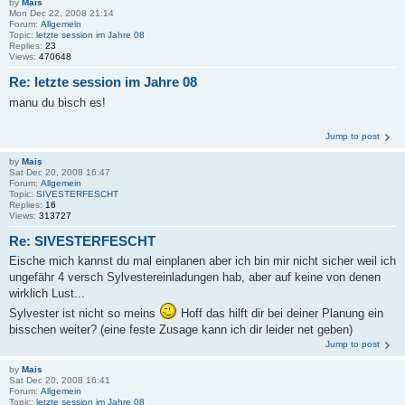
by
Mais
Mon Dec 22, 2008 21:14
Forum:
Allgemein
Topic:
letzte session im Jahre 08
Replies:
23
Views:
470648
Re: letzte session im Jahre 08
manu du bisch es!
Jump to post
by
Mais
Sat Dec 20, 2008 16:47
Forum:
Allgemein
Topic:
SIVESTERFESCHT
Replies:
16
Views:
313727
Re: SIVESTERFESCHT
Eische mich kannst du mal einplanen aber ich bin mir nicht sicher weil ich
ungefähr 4 versch Sylvestereinladungen hab, aber auf keine von denen
wirklich Lust...
Sylvester ist nicht so meins
Hoff das hilft dir bei deiner Planung ein
bisschen weiter? (eine feste Zusage kann ich dir leider net geben)
Jump to post
by
Mais
Sat Dec 20, 2008 16:41
Forum:
Allgemein
Topic:
letzte session im Jahre 08