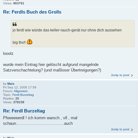
Views:
963791
Re: Ferdls Buch des Grolls
jo ferdl wie würde das keller-rauch-gerät nur ohne dich aussehen
big thx!!
looolz
wurde mein Eintrag hier gelöscht aufgrund mangelnde
Satzverschachtelung? (und maßloser Übertreigungen?)
Jump to post
by
Mais
Fri Sep 12, 2008 17:59
Forum:
Allgemein
Topic:
Ferdl Burzeltag
Replies:
20
Views:
378158
Re: Ferdl Burzeltag
Pfeeeeeerdl ! ich komm warsch , vll , mal
schaun.......................................auch
Jump to post
by
Mais