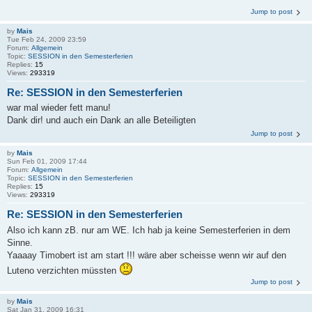
Jump to post
by
Mais
Tue Feb 24, 2009 23:59
Forum:
Allgemein
Topic:
SESSION in den Semesterferien
Replies:
15
Views:
293319
Re: SESSION in den Semesterferien
war mal wieder fett manu!
Dank dir! und auch ein Dank an alle Beteiligten
Jump to post
by
Mais
Sun Feb 01, 2009 17:44
Forum:
Allgemein
Topic:
SESSION in den Semesterferien
Replies:
15
Views:
293319
Re: SESSION in den Semesterferien
Also ich kann zB. nur am WE. Ich hab ja keine Semesterferien in dem
Sinne.
Yaaaay Timobert ist am start !!! wäre aber scheisse wenn wir auf den
Luteno verzichten müssten
Jump to post
by
Mais
Sat Jan 31, 2009 16:31