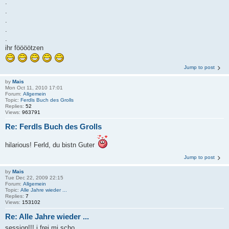
.
.
.
.
.
ihr föööötzen
Jump to post
by
Mais
Mon Oct 11, 2010 17:01
Forum:
Allgemein
Topic:
Ferdls Buch des Grolls
Replies:
52
Views:
963791
Re: Ferdls Buch des Grolls
hilarious! Ferld, du bistn Guter
Jump to post
by
Mais
Tue Dec 22, 2009 22:15
Forum:
Allgemein
Topic:
Alle Jahre wieder ...
Replies:
7
Views:
153102
Re: Alle Jahre wieder ...
session!!! i frei mi scho