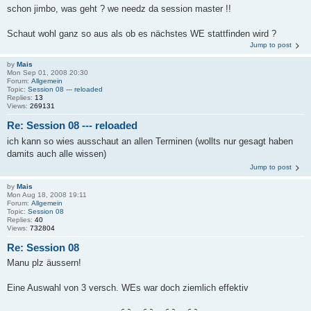
schon jimbo, was geht ? we needz da session master !!
Schaut wohl ganz so aus als ob es nächstes WE stattfinden wird ?
Jump to post
by
Mais
Mon Sep 01, 2008 20:30
Forum:
Allgemein
Topic:
Session 08 --- reloaded
Replies:
13
Views:
269131
Re: Session 08 --- reloaded
ich kann so wies ausschaut an allen Terminen (wollts nur gesagt haben
damits auch alle wissen)
Jump to post
by
Mais
Mon Aug 18, 2008 19:11
Forum:
Allgemein
Topic:
Session 08
Replies:
40
Views:
732804
Re: Session 08
Manu plz äussern!
Eine Auswahl von 3 versch. WEs war doch ziemlich effektiv