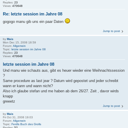
Replies:
23
Views:
470648
Re: letzte session im Jahre 08
gogogo manu gib uns ein paar Daten
Jump to post
by
Mais
Mon Dec 15, 2008 18:59
Forum:
Allgemein
Topic:
letzte session im Jahre 08
Replies:
23
Views:
470648
letzte session im Jahre 08
Und manu wie schauts aus, gibt es heuer wieder eine Weihnachtssession
?
Same procedure as last jear ? Datum wird gepostet und jeder schreibt
wann er kann und wann nicht?
Also ich glaube stefan und me haben ab dem 26/27. Zeit , davor wirds
knapp
greeetz
Jump to post
by
Mais
Fri Oct 31, 2008 19:03
Forum:
Allgemein
Topic:
Ferdls Buch des Grolls
Replies:
52