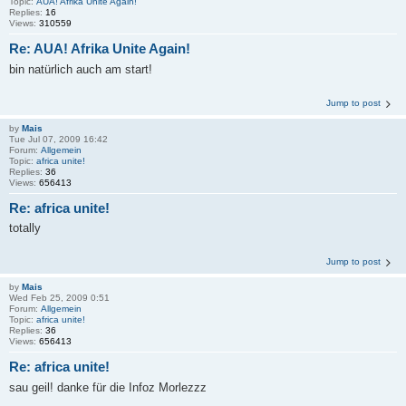
Topic:
AUA! Afrika Unite Again!
Replies:
16
Views:
310559
Re: AUA! Afrika Unite Again!
bin natürlich auch am start!
Jump to post
by
Mais
Tue Jul 07, 2009 16:42
Forum:
Allgemein
Topic:
africa unite!
Replies:
36
Views:
656413
Re: africa unite!
totally
Jump to post
by
Mais
Wed Feb 25, 2009 0:51
Forum:
Allgemein
Topic:
africa unite!
Replies:
36
Views:
656413
Re: africa unite!
sau geil! danke für die Infoz Morlezzz