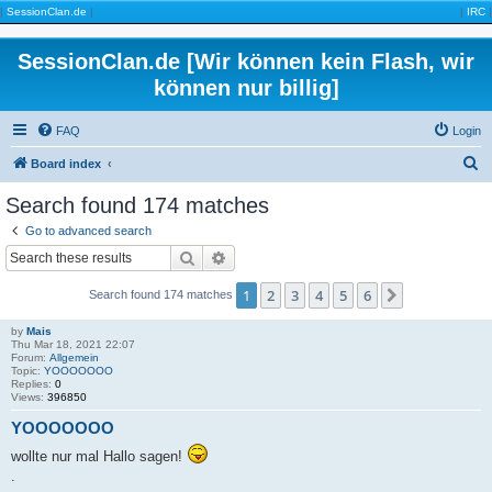
|
SessionClan.de
|
|
IRC
|
SessionClan.de [Wir können kein Flash, wir
können nur billig]
FAQ
Login
S
Board index
e
Search found 174 matches
a
Go to advanced search
r
Search
Advanced search
c
1
2
3
4
5
6
Next
Search found 174 matches
h
by
Mais
Thu Mar 18, 2021 22:07
Forum:
Allgemein
Topic:
YOOOOOOO
Replies:
0
Views:
396850
YOOOOOOO
wollte nur mal Hallo sagen!
.