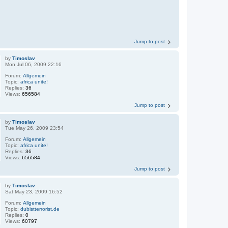
Jump to post
by
Timoslav
Mon Jul 06, 2009 22:16
Forum:
Allgemein
Topic:
africa unite!
Replies:
36
Views:
656584
Jump to post
by
Timoslav
Tue May 26, 2009 23:54
Forum:
Allgemein
Topic:
africa unite!
Replies:
36
Views:
656584
Jump to post
by
Timoslav
Sat May 23, 2009 16:52
Forum:
Allgemein
Topic:
dubistterrorist.de
Replies:
0
Views:
60797