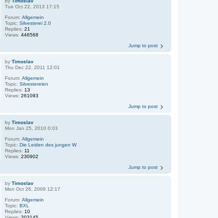
by
Timoslav
Tue Oct 22, 2013 17:15
Forum:
Allgemein
Topic:
Silvesterei 2.0
Replies:
21
Views:
446568
Jump to post
by
Timoslav
Thu Dec 22, 2011 12:01
Forum:
Allgemein
Topic:
Silvestereien
Replies:
13
Views:
261093
Jump to post
by
Timoslav
Mon Jan 25, 2010 0:03
Forum:
Allgemein
Topic:
Die Leiden des jungen W
Replies:
11
Views:
230902
Jump to post
by
Timoslav
Mon Oct 26, 2009 12:17
Forum:
Allgemein
Topic:
BXL
Replies:
10
Views:
203145