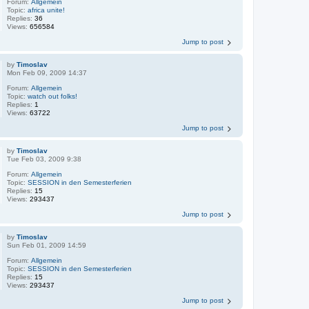
Forum:
Allgemein
Topic:
africa unite!
Replies:
36
Views:
656584
Jump to post
by
Timoslav
Mon Feb 09, 2009 14:37
Forum:
Allgemein
Topic:
watch out folks!
Replies:
1
Views:
63722
Jump to post
by
Timoslav
Tue Feb 03, 2009 9:38
Forum:
Allgemein
Topic:
SESSION in den Semesterferien
Replies:
15
Views:
293437
Jump to post
by
Timoslav
Sun Feb 01, 2009 14:59
Forum:
Allgemein
Topic:
SESSION in den Semesterferien
Replies:
15
Views:
293437
Jump to post