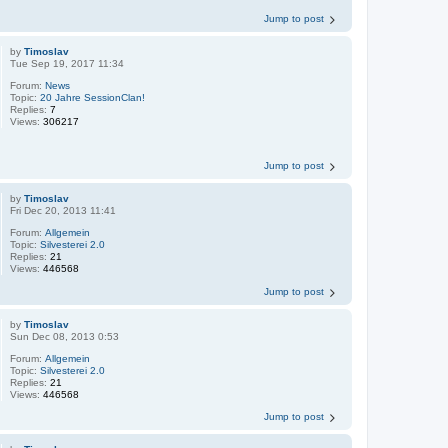
Jump to post
by
Timoslav
Tue Sep 19, 2017 11:34
Forum:
News
Topic:
20 Jahre SessionClan!
Replies:
7
Views:
306217
Jump to post
by
Timoslav
Fri Dec 20, 2013 11:41
Forum:
Allgemein
Topic:
Silvesterei 2.0
Replies:
21
Views:
446568
Jump to post
by
Timoslav
Sun Dec 08, 2013 0:53
Forum:
Allgemein
Topic:
Silvesterei 2.0
Replies:
21
Views:
446568
Jump to post