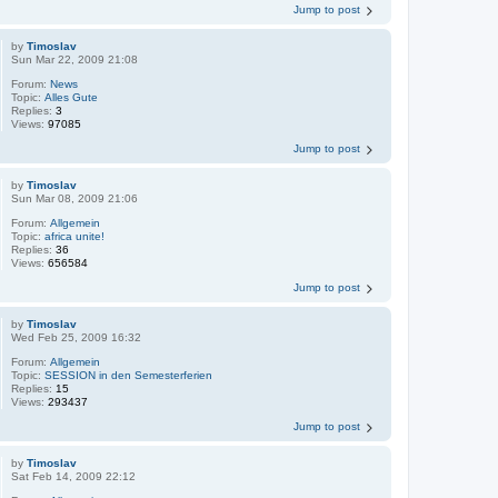
Jump to post
by
Timoslav
Sun Mar 22, 2009 21:08
Forum:
News
Topic:
Alles Gute
Replies:
3
Views:
97085
Jump to post
by
Timoslav
Sun Mar 08, 2009 21:06
Forum:
Allgemein
Topic:
africa unite!
Replies:
36
Views:
656584
Jump to post
by
Timoslav
Wed Feb 25, 2009 16:32
Forum:
Allgemein
Topic:
SESSION in den Semesterferien
Replies:
15
Views:
293437
Jump to post
by
Timoslav
Sat Feb 14, 2009 22:12