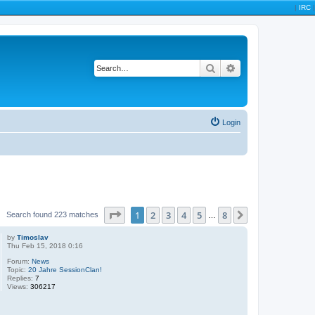
|
IRC
|
Search
Advanced search
Login
Page
1
of
8
1
2
3
4
5
8
Next
Search found 223 matches
…
by
Timoslav
Thu Feb 15, 2018 0:16
Forum:
News
Topic:
20 Jahre SessionClan!
Replies:
7
Views:
306217