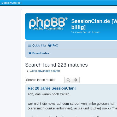
|
SessionClan.de
|
SessionClan.de [W
billig]
SessionClan.de Forum
Quick links
FAQ
Board index
Search found 223 matches
Go to advanced search
Search
Advanced search
Re: 20 Jahre SessionClan!
ach, das waren noch zeiten..
wer nicht die news auf dem screen von jimbo gelesen hat: T
(kann mich dunkel entsinnen). achja und [cipher] suxxx *h