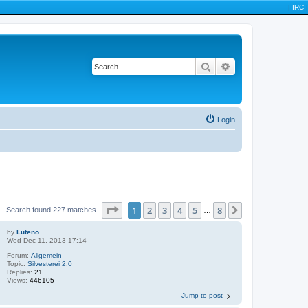
|
IRC
|
Search
Advanced search
Login
Page
1
of
8
1
2
3
4
5
8
Next
Search found 227 matches
…
by
Luteno
Wed Dec 11, 2013 17:14
Forum:
Allgemein
Topic:
Silvesterei 2.0
Replies:
21
Views:
446105
Jump to post