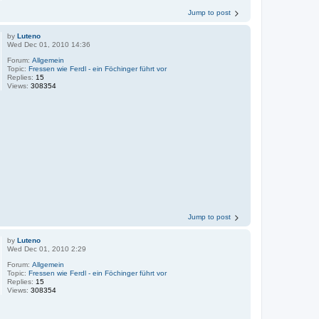
Jump to post
by
Luteno
Wed Dec 01, 2010 14:36
Forum:
Allgemein
Topic:
Fressen wie Ferdl - ein Föchinger führt vor
Replies:
15
Views:
308354
Jump to post
by
Luteno
Wed Dec 01, 2010 2:29
Forum:
Allgemein
Topic:
Fressen wie Ferdl - ein Föchinger führt vor
Replies:
15
Views:
308354