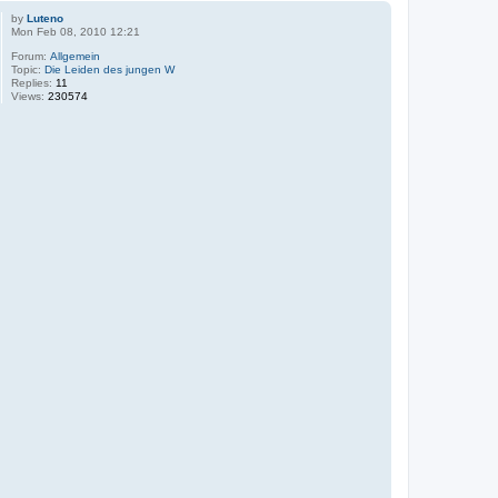
by
Luteno
Mon Feb 08, 2010 12:21
Forum:
Allgemein
Topic:
Die Leiden des jungen W
Replies:
11
Views:
230574