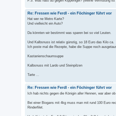
P.S. Was hast du gegen Kippenigel? (Meine Vermutung ist
Re: Fressen wie Ferdl - ein Föchinger führt vor
Hat wer ne Metro Karte?
Und vielleicht ein Auto?
Da könnten wir bestimmt was sparen bei so viel Leuten.
Und Kalbsnuss ist relativ günstig, so 18 Euro das Kilo ca.
Ich poste mal die Rezepte, habe die Suppe noch ausgetau
Kastanienschaumsuppe
Kalbsnuss mit Lardo und Steinpilzen
Tarte ...
Re: Fressen wie Ferdl - ein Föchinger führt vor
Ich hab nichts gegen die Königin aller Hennen, war aber ob
Bei einer Biogans mit 4kg muss man mit rund 100 Euro rechn
Rinderfilet.