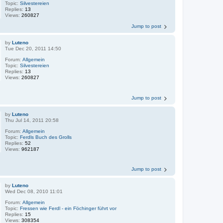
Topic:
Silvestereien
Replies:
13
Views:
260827
Jump to post
by
Luteno
Tue Dec 20, 2011 14:50
Forum:
Allgemein
Topic:
Silvestereien
Replies:
13
Views:
260827
Jump to post
by
Luteno
Thu Jul 14, 2011 20:58
Forum:
Allgemein
Topic:
Ferdls Buch des Grolls
Replies:
52
Views:
962187
Jump to post
by
Luteno
Wed Dec 08, 2010 11:01
Forum:
Allgemein
Topic:
Fressen wie Ferdl - ein Föchinger führt vor
Replies:
15
Views:
308354