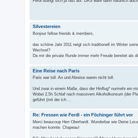
Ferdl drängt sich ja fast auf. DAS wäre dann natürlich auc
Silvestereien
Bonjour fellow friends & members,
das schöne Jahr 2011 neigt sich traditionell im Winter sei
Wechsel?
Da mir die private Runde immer mehr Freude bereitet als di
Eine Reise nach Paris
Paris war toll. An und Abreise waren nicht toll.
Und zwar in einem Maße, dass der Hinflug* nurmehr ein m
Wobei 2,5h Schlaf nach massivem Alkoholkonsum (der Plan 
geführt (mit der ich ...
Re: Fressen wie Ferdl - ein Föchinger führt vor
Merci beaucoup Herr Oberhardt. Wunderbar wie Deine Locati
machen konnte. Chapeau!