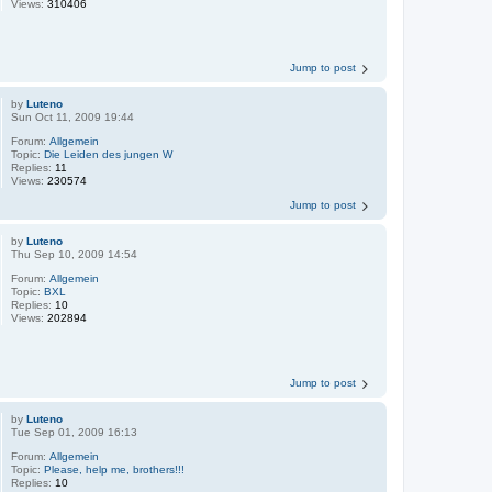
Views:
310406
Jump to post
by
Luteno
Sun Oct 11, 2009 19:44
Forum:
Allgemein
Topic:
Die Leiden des jungen W
Replies:
11
Views:
230574
Jump to post
by
Luteno
Thu Sep 10, 2009 14:54
Forum:
Allgemein
Topic:
BXL
Replies:
10
Views:
202894
Jump to post
by
Luteno
Tue Sep 01, 2009 16:13
Forum:
Allgemein
Topic:
Please, help me, brothers!!!
Replies:
10