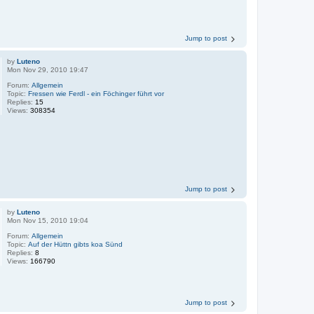
Jump to post
by
Luteno
Mon Nov 29, 2010 19:47
Forum:
Allgemein
Topic:
Fressen wie Ferdl - ein Föchinger führt vor
Replies:
15
Views:
308354
Jump to post
by
Luteno
Mon Nov 15, 2010 19:04
Forum:
Allgemein
Topic:
Auf der Hüttn gibts koa Sünd
Replies:
8
Views:
166790
Jump to post