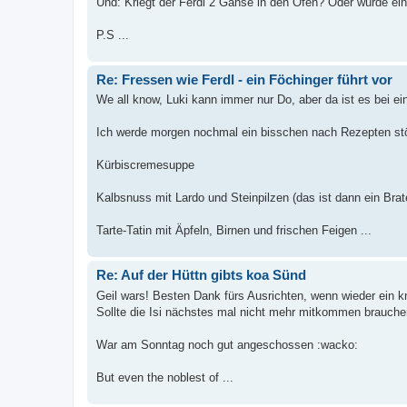
Und: Kriegt der Ferdl 2 Gänse in den Ofen? Oder würde ein
P.S ...
Re: Fressen wie Ferdl - ein Föchinger führt vor
We all know, Luki kann immer nur Do, aber da ist es bei ein
Ich werde morgen nochmal ein bisschen nach Rezepten st
Kürbiscremesuppe
Kalbsnuss mit Lardo und Steinpilzen (das ist dann ein Brat
Tarte-Tatin mit Äpfeln, Birnen und frischen Feigen ...
Re: Auf der Hüttn gibts koa Sünd
Geil wars! Besten Dank fürs Ausrichten, wenn wieder ein k
Sollte die Isi nächstes mal nicht mehr mitkommen brauchen
War am Sonntag noch gut angeschossen :wacko:
But even the noblest of ...