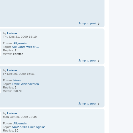
Jump to post
by
Luteno
Thu Dec 31, 2009 15:19
Forum:
Allgemein
Topic:
Alle Jahre wieder ...
Replies:
7
Views:
152965
Jump to post
by
Luteno
Fri Dec 25, 2009 15:41
Forum:
News
Topic:
Frohe Weihnachten
Replies:
2
Views:
89079
Jump to post
by
Luteno
Mon Oct 26, 2009 22:35
Forum:
Allgemein
Topic:
AUA! Afrika Unite Again!
Replies:
16