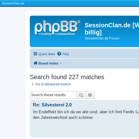
|
SessionClan.de
|
SessionClan.de [W
billig]
SessionClan.de Forum
Quick links
FAQ
Board index
Search found 227 matches
Go to advanced search
Search
Advanced search
Re: Silvesterei 2.0
Im Endeffekt bin ich da wo alle sind, aber Ich find Ferdls L
den Jahreswechsel auch schöner.