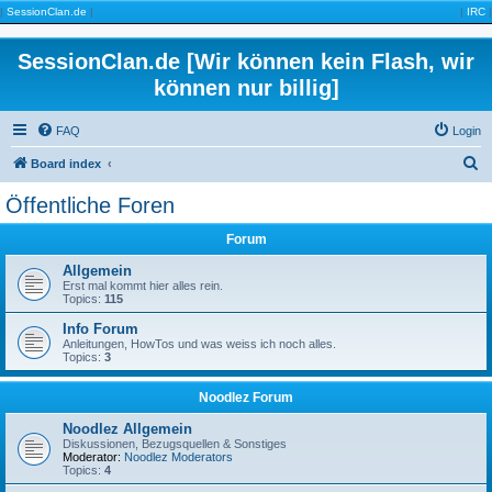
|
SessionClan.de
|
|
IRC
|
SessionClan.de [Wir können kein Flash, wir
können nur billig]
FAQ
Login
S
Board index
e
Öffentliche Foren
a
Forum
r
c
Allgemein
Erst mal kommt hier alles rein.
h
Topics:
115
Info Forum
Anleitungen, HowTos und was weiss ich noch alles.
Topics:
3
Noodlez Forum
Noodlez Allgemein
Diskussionen, Bezugsquellen & Sonstiges
Moderator:
Noodlez Moderators
Topics:
4