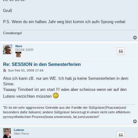
Gruß
P.S. Wenn du ein halbes Jahr weg bist komm ich aufn Sprung vorbei
Cowabunga!
Mais
DICKE EIER
Re: SESSION in den Semesterferien
P
Sun Feb 01, 2009 17:44
o
s
Also ich kann zB. nur am WE. Ich hab ja keine Semesterferien in dem
t
Sinne.
Yaaaay Timobert ist am start !!! wäre aber scheisse wenn wir auf den
Luteno verzichten müssten
"Er ist ein sehr aggressives Getreide aus der Familie der Süßgräser(Poaceae)und
besonders dafür bekannt, andere Süßgräser bevorzugt in einem nicht sehr effektiven
pyrosynthetischen Prozess(boea smoerensis, lat.)umzusetzten"
Luteno
Alter Peno