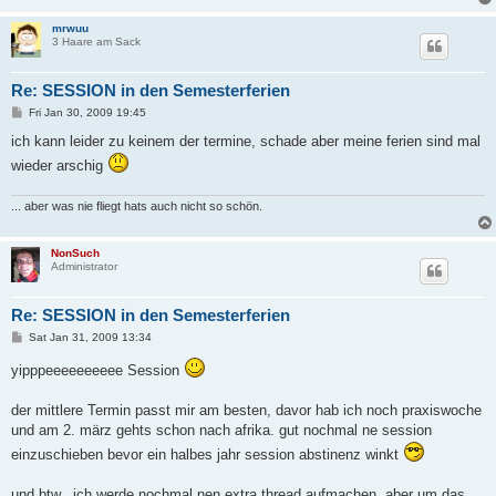
mrwuu
3 Haare am Sack
Re: SESSION in den Semesterferien
P
Fri Jan 30, 2009 19:45
o
s
ich kann leider zu keinem der termine, schade aber meine ferien sind mal
t
wieder arschig
... aber was nie fliegt hats auch nicht so schön.
NonSuch
Administrator
Re: SESSION in den Semesterferien
P
Sat Jan 31, 2009 13:34
o
s
yipppeeeeeeeeee Session
t
der mittlere Termin passt mir am besten, davor hab ich noch praxiswoche
und am 2. märz gehts schon nach afrika. gut nochmal ne session
einzuschieben bevor ein halbes jahr session abstinenz winkt
und btw.. ich werde nochmal nen extra thread aufmachen, aber um das