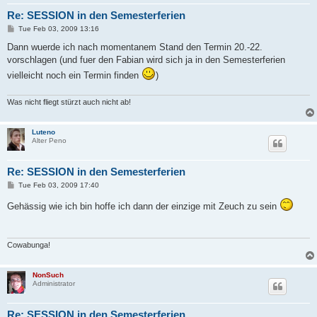
Re: SESSION in den Semesterferien
P
Tue Feb 03, 2009 13:16
o
s
Dann wuerde ich nach momentanem Stand den Termin 20.-22.
t
vorschlagen (und fuer den Fabian wird sich ja in den Semesterferien
vielleicht noch ein Termin finden
)
Was nicht fliegt stürzt auch nicht ab!
Luteno
Alter Peno
Re: SESSION in den Semesterferien
P
Tue Feb 03, 2009 17:40
o
s
Gehässig wie ich bin hoffe ich dann der einzige mit Zeuch zu sein
t
Cowabunga!
NonSuch
Administrator
Re: SESSION in den Semesterferien