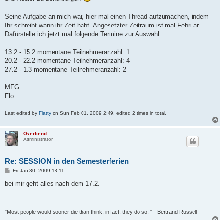
Seine Aufgabe an mich war, hier mal einen Thread aufzumachen, indem
Ihr schreibt wann ihr Zeit habt. Angesetzter Zeitraum ist mal Februar.
Dafürstelle ich jetzt mal folgende Termine zur Auswahl:
13.2 - 15.2 momentane Teilnehmeranzahl: 1
20.2 - 22.2 momentane Teilnehmeranzahl: 4
27.2 - 1.3 momentane Teilnehmeranzahl: 2
MFG
Flo
Last edited by
Flatty
on Sun Feb 01, 2009 2:49, edited 2 times in total.
Overfiend
Administrator
Re: SESSION in den Semesterferien
P
Fri Jan 30, 2009 18:11
o
s
bei mir geht alles nach dem 17.2.
t
"Most people would sooner die than think; in fact, they do so. " - Bertrand Russell