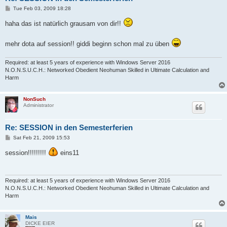
P
Tue Feb 03, 2009 18:28
o
s
haha das ist natürlich grausam von dir!!
t
mehr dota auf session!! giddi beginn schon mal zu üben
Required: at least 5 years of experience with Windows Server 2016
N.O.N.S.U.C.H.: Networked Obedient Neohuman Skilled in Ultimate Calculation and
Harm
NonSuch
Administrator
Re: SESSION in den Semesterferien
P
Sat Feb 21, 2009 15:53
o
s
session!!!!!!!!!
eins11
t
Required: at least 5 years of experience with Windows Server 2016
N.O.N.S.U.C.H.: Networked Obedient Neohuman Skilled in Ultimate Calculation and
Harm
Mais
DICKE EIER