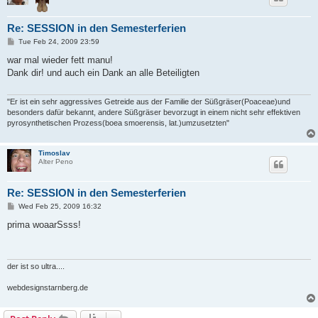
Re: SESSION in den Semesterferien
P
Tue Feb 24, 2009 23:59
o
s
war mal wieder fett manu!
t
Dank dir! und auch ein Dank an alle Beteiligten
"Er ist ein sehr aggressives Getreide aus der Familie der Süßgräser(Poaceae)und
besonders dafür bekannt, andere Süßgräser bevorzugt in einem nicht sehr effektiven
pyrosynthetischen Prozess(boea smoerensis, lat.)umzusetzten"
Timoslav
Alter Peno
Re: SESSION in den Semesterferien
P
Wed Feb 25, 2009 16:32
o
s
prima woaarSsss!
t
der ist so ultra....
webdesignstarnberg.de