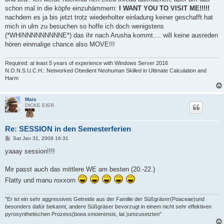
schon mal in die köpfe einzuhämmern:
I WANT YOU TO VISIT ME!!!!!
nachdem es ja bis jetzt trotz wiederholter einladung keiner geschafft hat
mich in ulm zu besuchen so hoffe ich doch wenigstens
(*WHINNNNNNNNNE*) das ihr nach Arusha kommt.... will keine ausreden
hören einmalige chance also MOVE!!!
Required: at least 5 years of experience with Windows Server 2016
N.O.N.S.U.C.H.: Networked Obedient Neohuman Skilled in Ultimate Calculation and
Harm
Mais
DICKE EIER
Re: SESSION in den Semesterferien
P
Sat Jan 31, 2009 16:31
o
s
yaaay session!!!!
t
Mir passt auch das mittlere WE am besten (20.-22.)
Flatty und manu roxxorn
"Er ist ein sehr aggressives Getreide aus der Familie der Süßgräser(Poaceae)und
besonders dafür bekannt, andere Süßgräser bevorzugt in einem nicht sehr effektiven
pyrosynthetischen Prozess(boea smoerensis, lat.)umzusetzten"