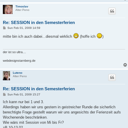
Timoslav
Alter Peno
Re: SESSION in den Semesterferien
P
Sun Feb 01, 2009 14:59
o
s
mitte bin ich auch dabei...diesmal wirklich
(hoffe ich
)
t
der ist so ultra....
webdesignstarnberg.de
Luteno
Alter Peno
Re: SESSION in den Semesterferien
P
Sun Feb 01, 2009 15:27
o
s
Ich kann nur bei 1 und 3.
t
Allerdings haben wir uns gestern in geistreicher Runde die sicherlich
berechtigte Frage gestellt warum wir uns angesichts der Ferienzeit aufs
Wochenende beschränken.
Wie wärs mit Session von Mi bis Fr?
zB 10-13.02.