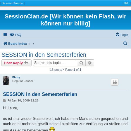
|
SessionClan.de
|
|
IRC
|
SessionClan.de [Wir können kein Flash, wir
können nur billig]
FAQ
Login
S
Board index
e
SESSION in den Semesterferien
a
Search
Advanced search
Post Reply
r
16 posts • Page
1
of
1
c
Flatty
h
Regular Looser
SESSION in den Semesterferien
P
Fri Jan 30, 2009 12:29
o
s
Hi Leute,
t
es ist mal wieder Sessionzeit, ich habe mim Manu schon gesprochen und
auch er ist mehr als gewillt seine Lokalitäten zur Verfügung zu stellen und
uns Assler zu beherbergen