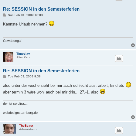
Re: SESSION in den Semesterferien
P
Sun Feb 01, 2009 18:03
o
s
Kannste Urlaub nehmen?
t
Cowabunga!
Timoslav
Alter Peno
Re: SESSION in den Semesterferien
P
Tue Feb 03, 2009 9:38
o
s
also unter der woche sieht bei mir auch schlecht aus. arbeit, kind etc
t
aber termin 3 wäre wohl auch bei mir drin... 27.-1. also
der ist so ultra....
webdesignstarnberg.de
TheBeast
Administrator