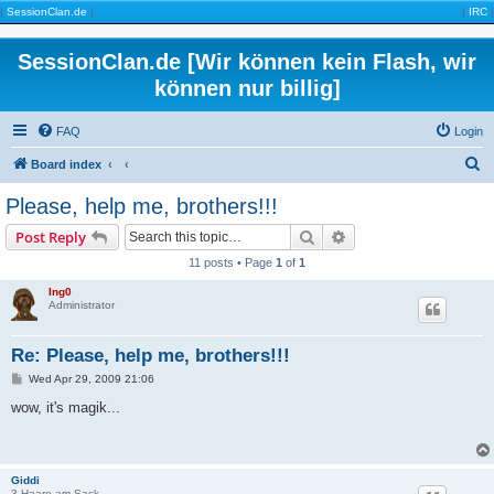
|
SessionClan.de
|
|
IRC
|
SessionClan.de [Wir können kein Flash, wir
können nur billig]
FAQ
Login
S
Board index
e
Please, help me, brothers!!!
a
Search
Advanced search
Post Reply
r
11 posts • Page
1
of
1
c
Ing0
h
Administrator
Re: Please, help me, brothers!!!
P
Wed Apr 29, 2009 21:06
o
s
wow, it's magik...
t
Giddi
3 Haare am Sack