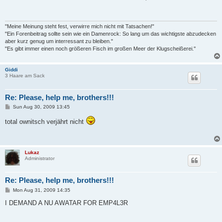
t
"Meine Meinung steht fest, verwirre mich nicht mit Tatsachen!"
"Ein Forenbeitrag sollte sein wie ein Damenrock: So lang um das wichtigste abzudecken
aber kurz genug um interressant zu bleiben."
"Es gibt immer einen noch größeren Fisch im großen Meer der Klugscheißerei."
Giddi
3 Haare am Sack
Re: Please, help me, brothers!!!
P
Sun Aug 30, 2009 13:45
o
s
total ownitsch verjährt nicht
t
Lukaz
Administrator
Re: Please, help me, brothers!!!
P
Mon Aug 31, 2009 14:35
o
s
I DEMAND A NU AWATAR FOR EMP4L3R
t