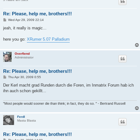
Re: Please, help me, brothers!!!
P
Wed Apr 29, 2009 22:14
o
s
jeah, it really is magic...
t
here you go:
XRumer 5.07 Palladium
Overfiend
Administrator
Re: Please, help me, brothers!!!
P
Thu Apr 30, 2009 0:55
o
s
Der Kerl macht grad Runden durch die Foren, im Inmatrix Forum hab ich
t
ihn auch schon gekillt...
"Most people would sooner die than think; in fact, they do so. " - Bertrand Russell
Ferdl
Masta Blasta
Re: Please, help me, brothers!!!
P