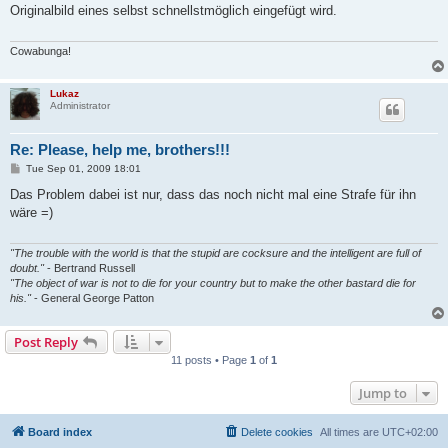
t
Originalbild eines selbst schnellstmöglich eingefügt wird.
Cowabunga!
Lukaz
Administrator
Re: Please, help me, brothers!!!
P
Tue Sep 01, 2009 18:01
o
s
Das Problem dabei ist nur, dass das noch nicht mal eine Strafe für ihn
t
wäre =)
"The trouble with the world is that the stupid are cocksure and the intelligent are full of
doubt."
- Bertrand Russell
"The object of war is not to die for your country but to make the other bastard die for
his."
- General George Patton
Post Reply
11 posts • Page
1
of
1
Jump to
Board index
Delete cookies
All times are
UTC+02:00