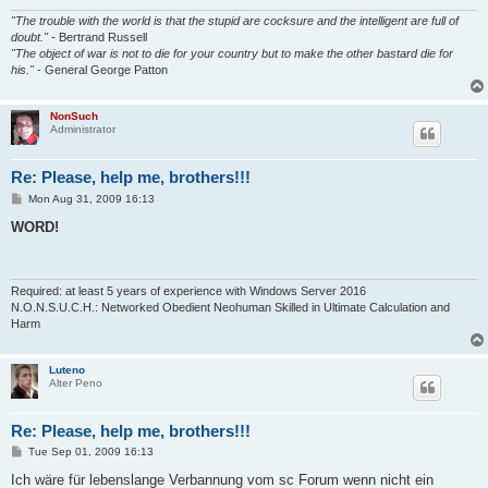
"The trouble with the world is that the stupid are cocksure and the intelligent are full of
doubt."
- Bertrand Russell
"The object of war is not to die for your country but to make the other bastard die for
his."
- General George Patton
NonSuch
Administrator
Re: Please, help me, brothers!!!
P
Mon Aug 31, 2009 16:13
o
s
WORD!
t
Required: at least 5 years of experience with Windows Server 2016
N.O.N.S.U.C.H.: Networked Obedient Neohuman Skilled in Ultimate Calculation and
Harm
Luteno
Alter Peno
Re: Please, help me, brothers!!!
P
Tue Sep 01, 2009 16:13
o
s
Ich wäre für lebenslange Verbannung vom sc Forum wenn nicht ein