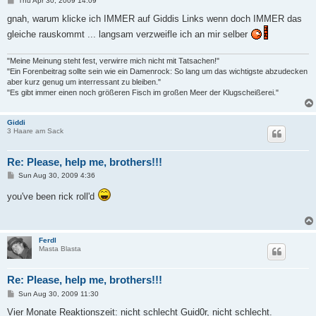
Thu Apr 30, 2009 14:09
o
s
gnah, warum klicke ich IMMER auf Giddis Links wenn doch IMMER das
t
gleiche rauskommt ... langsam verzweifle ich an mir selber
"Meine Meinung steht fest, verwirre mich nicht mit Tatsachen!"
"Ein Forenbeitrag sollte sein wie ein Damenrock: So lang um das wichtigste abzudecken
aber kurz genug um interressant zu bleiben."
"Es gibt immer einen noch größeren Fisch im großen Meer der Klugscheißerei."
Giddi
3 Haare am Sack
Re: Please, help me, brothers!!!
P
Sun Aug 30, 2009 4:36
o
s
you've been rick roll'd
t
Ferdl
Masta Blasta
Re: Please, help me, brothers!!!
P
Sun Aug 30, 2009 11:30
o
s
Vier Monate Reaktionszeit: nicht schlecht Guid0r, nicht schlecht.