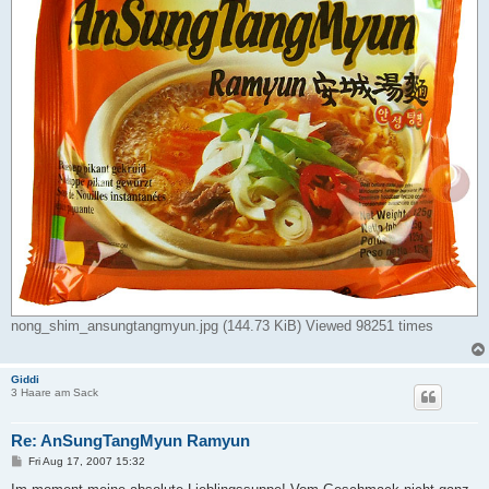
nong_shim_ansungtangmyun.jpg (144.73 KiB) Viewed 98251 times
Giddi
3 Haare am Sack
Re: AnSungTangMyun Ramyun
P
Fri Aug 17, 2007 15:32
o
s