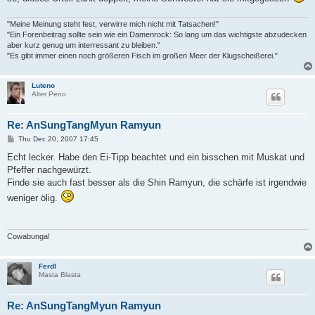
"Meine Meinung steht fest, verwirre mich nicht mit Tatsachen!"
"Ein Forenbeitrag sollte sein wie ein Damenrock: So lang um das wichtigste abzudecken
aber kurz genug um interressant zu bleiben."
"Es gibt immer einen noch größeren Fisch im großen Meer der Klugscheißerei."
Luteno
Alter Peno
Re: AnSungTangMyun Ramyun
P
Thu Dec 20, 2007 17:45
o
s
Echt lecker. Habe den Ei-Tipp beachtet und ein bisschen mit Muskat und
t
Pfeffer nachgewürzt.
Finde sie auch fast besser als die Shin Ramyun, die schärfe ist irgendwie
weniger ölig.
Cowabunga!
Ferdl
Masta Blasta
Re: AnSungTangMyun Ramyun