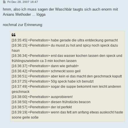
P
Fri Dec 28, 2007 16:47
o
s
hmm, also ich muss sagen der Waschbär taugts sich auch enorm mit
t
Anians Methoder ... lögga
nochmal zur Erinnerung:
[16:35:45] <Penetration> habe gerade die ultra entdeckung gemacht
[16:36:15] <Penetration> du musst zu hot and spicy noch speck dazu
haun
[16:36:34] <Penetration> erst das wasser kochen lassen den speck und
frühlingszwiebeln ca 3 min kochen lassen
[16:36:37] <Penetration> dann wie gehabt+
[16:36:42] <Penetration> schmeckt sooo geil
[16:36:51] <Penetration> aber kein ei das macht den geschmack kaputt
[16:37:25] <Penetration> 50g speck habe ich benutzt
[16:37:49] <Penetration> sogar die suppe bekommt nen leicht anderen
geschmack
[16:38:00] <Penetration> ausprobieren!
[16:38:50] <Penetration> diesen frühstücks beacon
[16:38:57] <Penetration> der ist perfekt
[16:39:19] <Penetration> wenn das fett am anfang etwas auskocht haste
soone geile soße