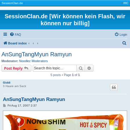
|
SessionClan.de
|
|
IRC
|
SessionClan.de [Wir können kein Flash, wir
können nur billig]
FAQ
Login
S
Board index
e
AnSungTangMyun Ramyun
a
Moderator:
Noodlez Moderators
r
Search
Advanced search
Post Reply
c
5 posts • Page
1
of
1
h
Giddi
3 Haare am Sack
AnSungTangMyun Ramyun
P
Fri Aug 17, 2007 2:37
o
s
t