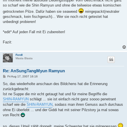
Im moment meine absolute Lieblingssuppe! Vom Geschmack nicht ganz
t
so scharf wie die Shin Ramyun und ohne die teilweise etwas komischen
getrockneten Pilze. Dafür haben sie seaweed
reingepackt(neutraler
geschmack, kein fischgeruch)... Wer sie noch nicht getestet hat
unbedingt probieren!
*edit* Auf jeden Fall mit Ei zubereiten!
Fazit:
Ferdl
Masta Blasta
Re: AnSungTangMyun Ramyun
P
Fri Aug 17, 2007 16:16
o
s
So, das wiederholte anschaun des Bildchens hat die Erinnerung
t
zurückgebracht:
Ist ne Suppe die mir echt getaugt hat und für meine Begriffe die
SHIN-RAMYUN
schlägt ... sie ist einfach nicht ganz soooo penetrant
scharf wie die
SHIN-RAMYUN
, sodass man ihren Genuss auch durchaus
ohne Ei überlebt ... und der Giddi hat mit seiner Pilzstory ja mal sowas
von Recht
so, dieses Urteil zählt doppelt, meine Schwester hat sie mitgegessen