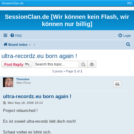
|
SessionClan.de
|
|
IRC
|
SessionClan.de [Wir können kein Flash, wir
können nur billig]
FAQ
Login
S
Board index
e
ultra-recordz.eu born again !
a
Search
Advanced search
Post Reply
r
3 posts • Page
1
of
1
c
Timoslav
h
Alter Peno
ultra-recordz.eu born again !
P
Mon Sep 18, 2006 15:13
o
s
Project relaunched !
t
Es ist soweit ultra-recordz lebt doch noch!
Schaut vorbei es lohnt sich.