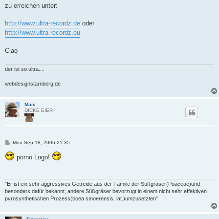
zu erreichen unter:
http://www.ultra-recordz.de
oder
http://www.ultra-recordz.eu
Ciao
der ist so ultra....
webdesignstarnberg.de
Mais
DICKE EIER
P
Mon Sep 18, 2006 21:35
o
s
porno Logo!
t
"Er ist ein sehr aggressives Getreide aus der Familie der Süßgräser(Poaceae)und
besonders dafür bekannt, andere Süßgräser bevorzugt in einem nicht sehr effektiven
pyrosynthetischen Prozess(boea smoerensis, lat.)umzusetzten"