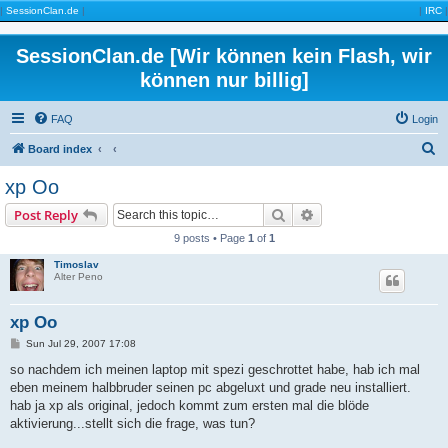
|
SessionClan.de
|
|
IRC
|
SessionClan.de [Wir können kein Flash, wir
können nur billig]
FAQ
Login
S
Board index
e
xp Oo
a
Search
Advanced search
Post Reply
r
9 posts • Page
1
of
1
c
Timoslav
h
Alter Peno
xp Oo
P
Sun Jul 29, 2007 17:08
o
s
so nachdem ich meinen laptop mit spezi geschrottet habe, hab ich mal
t
eben meinem halbbruder seinen pc abgeluxt und grade neu installiert.
hab ja xp als original, jedoch kommt zum ersten mal die blöde
aktivierung...stellt sich die frage, was tun?