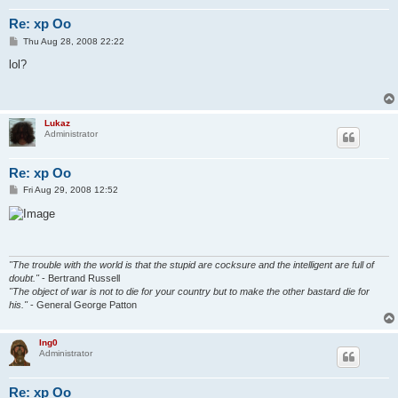
Re: xp Oo
P
Thu Aug 28, 2008 22:22
o
s
lol?
t
Lukaz
Administrator
Re: xp Oo
P
Fri Aug 29, 2008 12:52
o
s
t
"The trouble with the world is that the stupid are cocksure and the intelligent are full of
doubt."
- Bertrand Russell
"The object of war is not to die for your country but to make the other bastard die for
his."
- General George Patton
Ing0
Administrator
Re: xp Oo