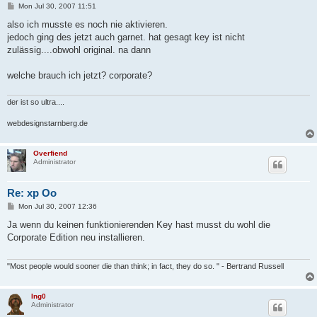
P
Mon Jul 30, 2007 11:51
o
s
also ich musste es noch nie aktivieren.
t
jedoch ging des jetzt auch garnet. hat gesagt key ist nicht
zulässig....obwohl original. na dann
welche brauch ich jetzt? corporate?
der ist so ultra....
webdesignstarnberg.de
Overfiend
Administrator
Re: xp Oo
P
Mon Jul 30, 2007 12:36
o
s
Ja wenn du keinen funktionierenden Key hast musst du wohl die
t
Corporate Edition neu installieren.
"Most people would sooner die than think; in fact, they do so. " - Bertrand Russell
Ing0
Administrator