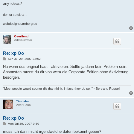
any ideas?
der ist so ultra....
webdesignstarnberg.de
Overfiend
Administrator
Re: xp Oo
P
Sun Jul 29, 2007 22:52
o
s
Na wenn dus original hast - aktivieren. Sollte ja dann kein Problem sein.
t
Ansonsten musst du dir von wem die Corporate Edition ohne Aktivierung
besorgen.
"Most people would sooner die than think; in fact, they do so. " - Bertrand Russell
Timoslav
Alter Peno
Re: xp Oo
P
Mon Jul 30, 2007 0:50
o
s
muss ich dann nicht irgendwelche daten bekannt geben?