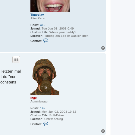
i
e
n
d
Timoslav
Alter Peno
Posts:
419
Joined:
Tue Jun 03, 2003 6:49
Custom Title:
Who's your daddy?
Location:
Tutzing am See ist was ich dreh!
C
Contact:
o
n
T
t
o
a
p
c
t
T
i
 letzten mal
m
o
t du "nur
s
 höchstens
l
a
v
Ing0
Administrator
Posts:
142
Joined:
Mon Jun 02, 2003 19:32
Custom Title:
Bulli-Driver
Location:
Unterhaching
C
Contact:
o
n
T
t
o