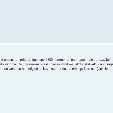
 und ansonsten rufst du irgendne 0800-nummer an und textest die zu, bzw beim
e dich halt "auf wievielen pcs ist dieses windows jetzt installiert", dann sags
 also wenn du nen originalen key hast, ist das überhaupt kein act (vielleicht