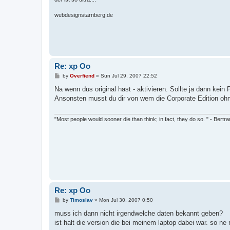
webdesignstarnberg.de
Re: xp Oo
P
by
Overfiend
»
Sun Jul 29, 2007 22:52
o
s
Na wenn dus original hast - aktivieren. Sollte ja dann kein 
t
Ansonsten musst du dir von wem die Corporate Edition ohn
"Most people would sooner die than think; in fact, they do so. " - Bertr
Re: xp Oo
P
by
Timoslav
»
Mon Jul 30, 2007 0:50
o
s
muss ich dann nicht irgendwelche daten bekannt geben?
t
ist halt die version die bei meinem laptop dabei war. so ne