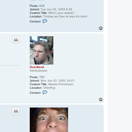
Posts:
419
Joined:
Tue Jun 03, 2003 6:49
Custom Title:
Who's your daddy?
Location:
Tutzing am See ist was ich dreh!
C
Contact:
o
n
T
t
o
a
p
c
t
T
i
m
o
s
l
a
Overfiend
v
Administrator
Posts:
792
Joined:
Mon Jun 02, 2003 18:47
Custom Title:
Meister-Penetrator
Location:
Otterfing
C
Contact:
o
n
T
t
o
a
p
c
t
O
v
e
r
f