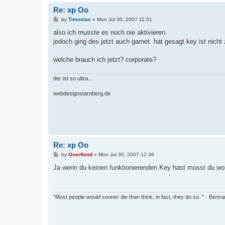
Re: xp Oo
P
by
Timoslav
»
Mon Jul 30, 2007 11:51
o
s
also ich musste es noch nie aktivieren.
t
jedoch ging des jetzt auch garnet. hat gesagt key ist nicht 
welche brauch ich jetzt? corporate?
der ist so ultra....
webdesignstarnberg.de
Re: xp Oo
P
by
Overfiend
»
Mon Jul 30, 2007 12:36
o
s
Ja wenn du keinen funktionierenden Key hast musst du wohl 
t
"Most people would sooner die than think; in fact, they do so. " - Bertr