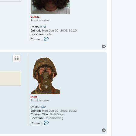
Lukaz
Administrator
Posts:
570
Joined:
Mon Jun 02, 2003 19:25
Location:
Keller
C
Contact:
o
n
T
t
o
a
p
c
t
L
u
k
a
z
Ing0
Administrator
Posts:
142
Joined:
Mon Jun 02, 2003 19:32
Custom Title:
Bulli-Driver
Location:
Unterhaching
C
Contact:
o
n
T
t
o
a