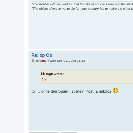
"The trouble with the world is that the stupid are cocksure and the intelli
"The object of war is not to die for your country but to make the other b
Re: xp Oo
P
by
Ing0
»
Mon Sep 01, 2008 21:23
o
s
t
Ing0 wrote:
lol?
toll... ohne den Spam, ist mein Post ja nutzlos