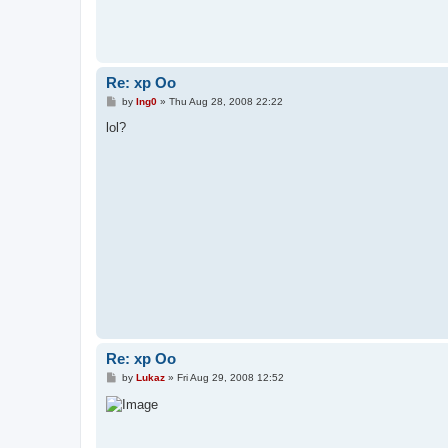
Re: xp Oo
P
by
Ing0
»
Thu Aug 28, 2008 22:22
o
s
lol?
t
Re: xp Oo
P
by
Lukaz
»
Fri Aug 29, 2008 12:52
o
s
t