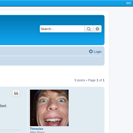
|
IRC
|
Search
Advanced search
Login
9 posts • Page
1
of
1
iert.
Timoslav
Alter Peno