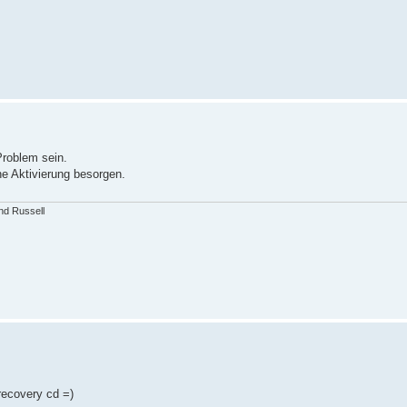
Problem sein.
e Aktivierung besorgen.
and Russell
 recovery cd =)