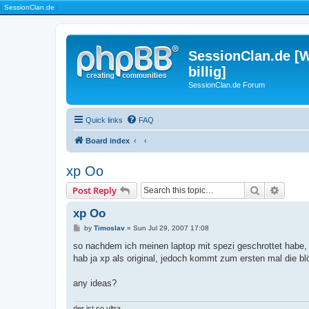
|
SessionClan.de
|
SessionClan.de [W
billig]
SessionClan.de Forum
Quick links
FAQ
Board index
xp Oo
Search
Advanc
Post Reply
xp Oo
P
by
Timoslav
»
Sun Jul 29, 2007 17:08
o
s
so nachdem ich meinen laptop mit spezi geschrottet habe, 
t
hab ja xp als original, jedoch kommt zum ersten mal die blöd
any ideas?
der ist so ultra....