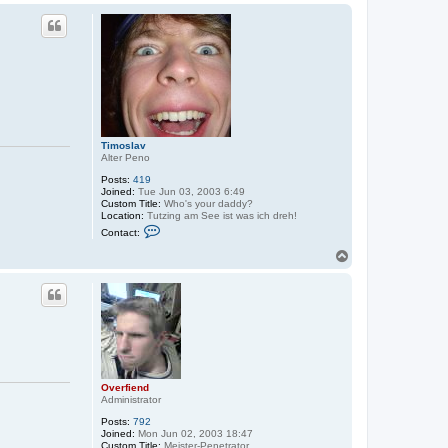
a
p
c
t
I
n
g
0
Timoslav
Alter Peno
Posts:
419
Joined:
Tue Jun 03, 2003 6:49
Custom Title:
Who's your daddy?
Location:
Tutzing am See ist was ich dreh!
C
Contact:
o
n
T
t
o
a
p
c
t
T
i
m
o
s
l
a
Overfiend
v
Administrator
Posts:
792
Joined:
Mon Jun 02, 2003 18:47
Custom Title:
Meister-Penetrator