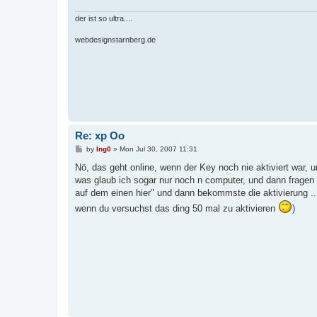
der ist so ultra....
webdesignstarnberg.de
Re: xp Oo
P
by
Ing0
»
Mon Jul 30, 2007 11:31
o
s
Nö, das geht online, wenn der Key noch nie aktiviert war,
t
was glaub ich sogar nur noch n computer, und dann fragen di
auf dem einen hier" und dann bekommste die aktivierung ...
wenn du versuchst das ding 50 mal zu aktivieren
)