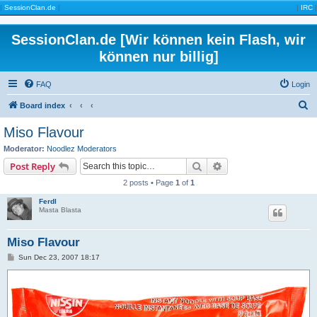
|
SessionClan.de
|
|
IRC
|
SessionClan.de [Wir können kein Flash, wir
können nur billig]
FAQ
Login
S
Board index
e
Miso Flavour
a
Moderator:
Noodlez Moderators
r
Search
Advanced search
Post Reply
c
2 posts • Page
1
of
1
h
Ferdl
Masta Blasta
Miso Flavour
P
Sun Dec 23, 2007 18:17
o
s
t