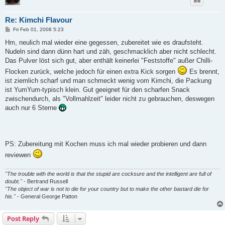
Re: Kimchi Flavour
P
Fri Feb 01, 2008 5:23
o
s
Hm, neulich mal wieder eine gegessen, zubereitet wie es draufsteht.
t
Nudeln sind dann dünn hart und zäh, geschmacklich aber nicht schlecht.
Das Pulver löst sich gut, aber enthält keinerlei "Feststoffe" außer Chilli-
Flocken zurück, welche jedoch für einen extra Kick sorgen
Es brennt,
ist ziemlich scharf und man schmeckt wenig vom Kimchi, die Packung
ist YumYum-typisch klein. Gut geeignet für den scharfen Snack
zwischendurch, als "Vollmahlzeit" leider nicht zu gebrauchen, deswegen
auch nur 6 Sterne
PS: Zubereitung mit Kochen muss ich mal wieder probieren und dann
reviewen
"The trouble with the world is that the stupid are cocksure and the intelligent are full of
doubt."
- Bertrand Russell
"The object of war is not to die for your country but to make the other bastard die for
his."
- General George Patton
Post Reply