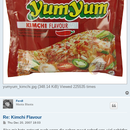
yumyum_kimchi.jpg (348.14 KiB) Viewed 225535 times
Ferdl
Masta Blasta
Re: Kimchi Flavour
P
Thu Dec 20, 2007 18:03
o
s