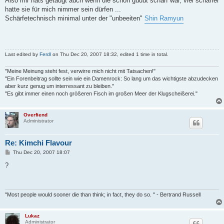
Also mir hats getaugt auch wenn die schon guuut scharf war, viel schärfer
t
hatte sie für mich nimmer sein dürfen ...
Schärfetechnisch minimal unter der "unbeeiten"
Shin Ramyun
Last edited by
Ferdl
on Thu Dec 20, 2007 18:32, edited 1 time in total.
"Meine Meinung steht fest, verwirre mich nicht mit Tatsachen!"
"Ein Forenbeitrag sollte sein wie ein Damenrock: So lang um das wichtigste abzudecken
aber kurz genug um interressant zu bleiben."
"Es gibt immer einen noch größeren Fisch im großen Meer der Klugscheißerei."
Overfiend
Administrator
Re: Kimchi Flavour
P
Thu Dec 20, 2007 18:07
o
s
?
t
"Most people would sooner die than think; in fact, they do so. " - Bertrand Russell
Lukaz
Administrator