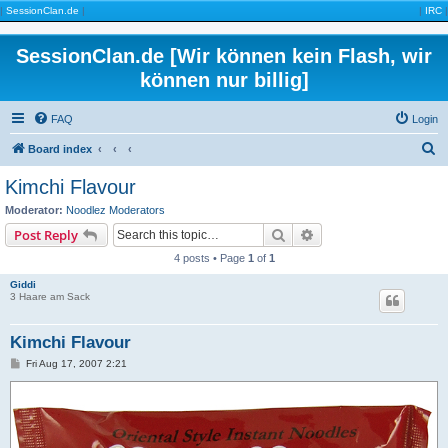
|
SessionClan.de
|
|
IRC
|
SessionClan.de [Wir können kein Flash, wir
können nur billig]
FAQ
Login
S
Board index
e
Kimchi Flavour
a
Moderator:
Noodlez Moderators
r
Search
Advanced search
Post Reply
c
4 posts • Page
1
of
1
h
Giddi
3 Haare am Sack
Kimchi Flavour
P
Fri Aug 17, 2007 2:21
o
s
t