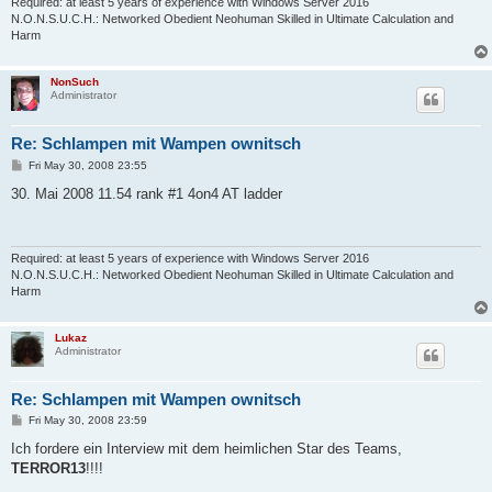
Required: at least 5 years of experience with Windows Server 2016
N.O.N.S.U.C.H.: Networked Obedient Neohuman Skilled in Ultimate Calculation and
Harm
NonSuch
Administrator
Re: Schlampen mit Wampen ownitsch
P
Fri May 30, 2008 23:55
o
s
30. Mai 2008 11.54 rank #1 4on4 AT ladder
t
Required: at least 5 years of experience with Windows Server 2016
N.O.N.S.U.C.H.: Networked Obedient Neohuman Skilled in Ultimate Calculation and
Harm
Lukaz
Administrator
Re: Schlampen mit Wampen ownitsch
P
Fri May 30, 2008 23:59
o
s
Ich fordere ein Interview mit dem heimlichen Star des Teams,
t
TERROR13
!!!!