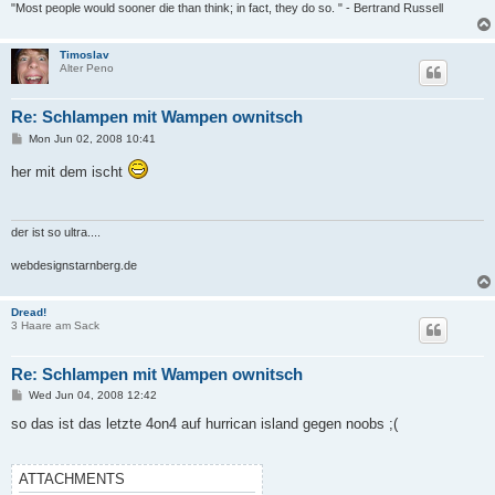
"Most people would sooner die than think; in fact, they do so. " - Bertrand Russell
Timoslav
Alter Peno
Re: Schlampen mit Wampen ownitsch
P
Mon Jun 02, 2008 10:41
o
s
her mit dem ischt
t
der ist so ultra....
webdesignstarnberg.de
Dread!
3 Haare am Sack
Re: Schlampen mit Wampen ownitsch
P
Wed Jun 04, 2008 12:42
o
s
so das ist das letzte 4on4 auf hurrican island gegen noobs ;(
t
ATTACHMENTS