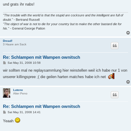
und grats ihr nabs!
"The trouble with the world is that the stupid are cocksure and the intelligent are full of
doubt."
- Bertrand Russell
"The object of war is not to die for your country but to make the other bastard die for
his."
- General George Patton
Dread!
3 Haare am Sack
Re: Schlampen mit Wampen ownitsch
P
Sat May 31, 2008 10:58
o
s
wir sollten mal ne replaysammlung hier reinstellen weil ich habe nur 1 von
t
unserer killingspree ;( die geilen harten matches habe ich net
Luteno
Alter Peno
Re: Schlampen mit Wampen ownitsch
P
Sat May 31, 2008 14:41
o
s
Yeaah
t