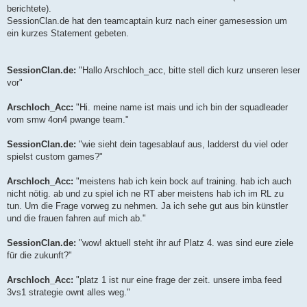
berichtete).
SessionClan.de hat den teamcaptain kurz nach einer gamesession um
ein kurzes Statement gebeten.
SessionClan.de:
"Hallo Arschloch_acc, bitte stell dich kurz unseren leser
vor"
Arschloch_Acc:
"Hi. meine name ist mais und ich bin der squadleader
vom smw 4on4 pwange team."
SessionClan.de:
"wie sieht dein tagesablauf aus, ladderst du viel oder
spielst custom games?"
Arschloch_Acc:
"meistens hab ich kein bock auf training. hab ich auch
nicht nötig. ab und zu spiel ich ne RT aber meistens hab ich im RL zu
tun. Um die Frage vorweg zu nehmen. Ja ich sehe gut aus bin künstler
und die frauen fahren auf mich ab."
SessionClan.de:
"wow! aktuell steht ihr auf Platz 4. was sind eure ziele
für die zukunft?"
Arschloch_Acc:
"platz 1 ist nur eine frage der zeit. unsere imba feed
3vs1 strategie ownt alles weg."