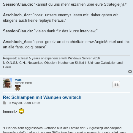
SessionClan.de:
"kannst du uns mehr erzählen über eure Strategie(n)?"
Arschloch_Acc:
"noez. unsere enemyz lesen mit. daher geben wir
übrigens auch keine replays heraus."
SessionClan.de:
"vielen dank für das kurze interview."
Arschloch_Acc:
"npnp. greetz an den chieftain smw.AngieMerkel und thx
an alle fans. gg gl peace"
Required: at least 5 years of experience with Windows Server 2016
N.O.N.S.U.C.H.: Networked Obedient Neohuman Skilled in Ultimate Calculation and
Harm
Mais
DICKE EIER
Re: Schlampen mit Wampen ownitsch
P
Fri May 30, 2008 13:19
o
s
looooolz
t
"Er ist ein sehr aggressives Getreide aus der Familie der Süßgräser(Poaceae)und
besonders dafür bekannt, andere Süßgräser bevorzugt in einem nicht sehr effektiven