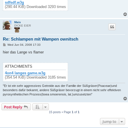
sdfsdf.w3g
(290.44 KiB) Downloaded 3293 times
Mais
DICKE EIER
Re: Schlampen mit Wampen ownitsch
P
Wed Jun 04, 2008 17:33
o
s
hier das Lange vs flamer
t
ATTACHMENTS
4on4 langes game.w3g
(354.54 KiB) Downloaded 3185 times
"Er ist ein sehr aggressives Getreide aus der Familie der Süßgräser(Poaceae)und
besonders dafür bekannt, andere Süßgräser bevorzugt in einem nicht sehr effektiven
pyrosynthetischen Prozess(boea smoerensis, lat.)umzusetzten"
Post Reply
15 posts • Page
1
of
1
Jump to