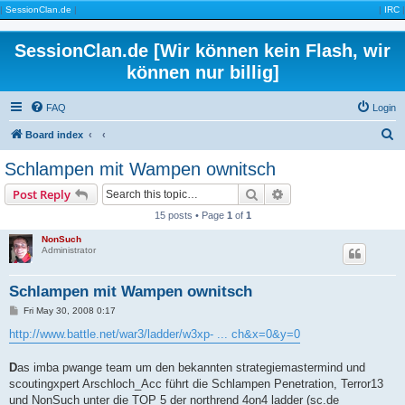
|
SessionClan.de
|
|
IRC
|
SessionClan.de [Wir können kein Flash, wir
können nur billig]
FAQ
Login
S
Board index
e
Schlampen mit Wampen ownitsch
a
Search
Advanced search
Post Reply
r
15 posts • Page
1
of
1
c
NonSuch
h
Administrator
Schlampen mit Wampen ownitsch
P
Fri May 30, 2008 0:17
o
s
http://www.battle.net/war3/ladder/w3xp- ... ch&x=0&y=0
t
D
as imba pwange team um den bekannten strategiemastermind und
scoutingxpert Arschloch_Acc führt die Schlampen Penetration, Terror13
und NonSuch unter die TOP 5 der northrend 4on4 ladder (sc.de