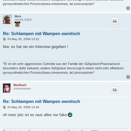
pyrosynthetischen Prozess(boea smoerensis, lat.)umzusetzten"
Mais
DICKE EIER
Re: Schlampen mit Wampen ownitsch
P
Fri May 30, 2008 13:22
o
s
btw: es hat nie ein Interview gegeben !
t
"Er ist ein sehr aggressives Getreide aus der Familie der Süßgräser(Poaceae)und
besonders dafür bekannt, andere Süßgräser bevorzugt in einem nicht sehr effektiven
pyrosynthetischen Prozess(boea smoerensis, lat.)umzusetzten"
NonSuch
Administrator
Re: Schlampen mit Wampen ownitsch
P
Fri May 30, 2008 13:46
o
s
oh noez jetz ist es raus alles nur fake
t