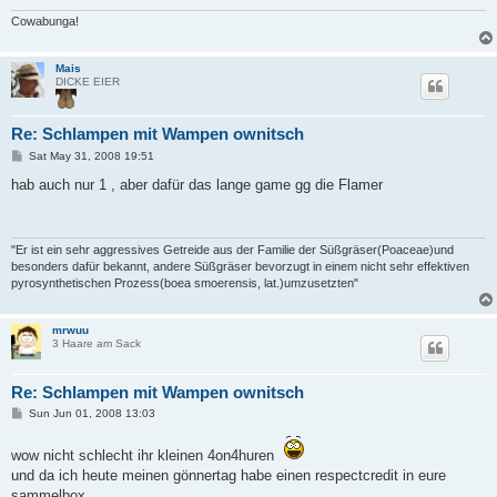
Cowabunga!
Mais
DICKE EIER
Re: Schlampen mit Wampen ownitsch
P
Sat May 31, 2008 19:51
o
s
hab auch nur 1 , aber dafür das lange game gg die Flamer
t
"Er ist ein sehr aggressives Getreide aus der Familie der Süßgräser(Poaceae)und
besonders dafür bekannt, andere Süßgräser bevorzugt in einem nicht sehr effektiven
pyrosynthetischen Prozess(boea smoerensis, lat.)umzusetzten"
mrwuu
3 Haare am Sack
Re: Schlampen mit Wampen ownitsch
P
Sun Jun 01, 2008 13:03
o
s
t
wow nicht schlecht ihr kleinen 4on4huren
und da ich heute meinen gönnertag habe einen respectcredit in eure
sammelbox ....