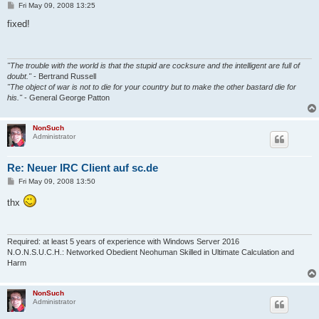
P
Fri May 09, 2008 13:25
o
s
fixed!
t
"The trouble with the world is that the stupid are cocksure and the intelligent are full of
doubt."
- Bertrand Russell
"The object of war is not to die for your country but to make the other bastard die for
his."
- General George Patton
NonSuch
Administrator
Re: Neuer IRC Client auf sc.de
P
Fri May 09, 2008 13:50
o
s
thx
t
Required: at least 5 years of experience with Windows Server 2016
N.O.N.S.U.C.H.: Networked Obedient Neohuman Skilled in Ultimate Calculation and
Harm
NonSuch
Administrator