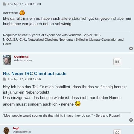
P
Thu Apr 17, 2008 18:03
o
s
verstehe
t
btw da fällt mir ein es haben sich alle erstaunlich gut umgewöhnt! aber ein
buchstabe war ja auch net so schwierig
Required: at least 5 years of experience with Windows Server 2016
N.O.N.S.U.C.H.: Networked Obedient Neohuman Skilled in Ultimate Calculation and
Harm
Overfiend
Administrator
Re: Neuer IRC Client auf sc.de
P
Thu Apr 17, 2008 19:56
o
s
Hey ich hab das Teil für mich installiert, dass ihr das so fleissig benutzt
t
ist ja nur ein Nebenprodukt.
Das einzige was das bringen würde ist dass nicht nur ihr den Namen
ändern müsst sondern auch ich - nenene
"Most people would sooner die than think; in fact, they do so. " - Bertrand Russell
Ing0
Administrator