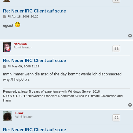
Re: Neuer IRC Client auf sc.de
P
Fri Apr 18, 2008 20:25
o
s
egoist
t
NonSuch
Administrator
Re: Neuer IRC Client auf sc.de
P
Fri May 09, 2008 11:17
o
s
mmh immer wenn die msg of the day kommt werde ich disconnected
t
why?! help0 plz
Required: at least 5 years of experience with Windows Server 2016
N.O.N.S.U.C.H.: Networked Obedient Neohuman Skilled in Ultimate Calculation and
Harm
Lukaz
Administrator
Re: Neuer IRC Client auf sc.de