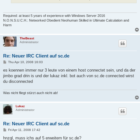
Required: at least 5 years of experience with Windows Server 2016
N.O.N.S.U.C.H.: Networked Obedient Neohuman Skilled in Ultimate Calculation and
Harm
TheBeast
Administrator
Re: Neuer IRC Client auf sc.de
P
Thu Apr 10, 2008 16:03
o
s
es koennen immer nur 3 leute von einem host connectet sein, und da der
t
jimbo grad drin is und der lukaz inkl. bot auch von sc.de connected wirst
du disconnected
Was nicht fliegt stürzt auch nicht ab!
Lukaz
Administrator
Re: Neuer IRC Client auf sc.de
P
Fri Apr 11, 2008 17:42
o
s
hnzgl, muss ichs auf 5 erweitern für sc.de?