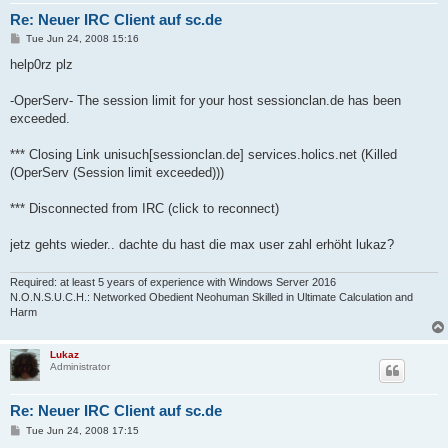
Re: Neuer IRC Client auf sc.de
P
Tue Jun 24, 2008 15:16
o
s
help0rz plz
t
-OperServ- The session limit for your host sessionclan.de has been
exceeded.
*** Closing Link unisuch[sessionclan.de] services.holics.net (Killed
(OperServ (Session limit exceeded)))
*** Disconnected from IRC (click to reconnect)
jetz gehts wieder.. dachte du hast die max user zahl erhöht lukaz?
Required: at least 5 years of experience with Windows Server 2016
N.O.N.S.U.C.H.: Networked Obedient Neohuman Skilled in Ultimate Calculation and
Harm
Lukaz
Administrator
Re: Neuer IRC Client auf sc.de
P
Tue Jun 24, 2008 17:15
o