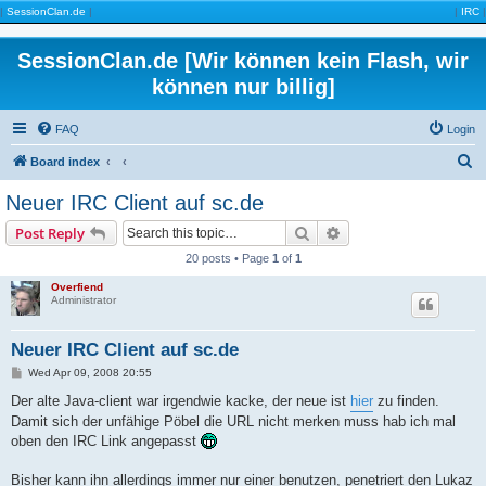
|
SessionClan.de
|
|
IRC
|
SessionClan.de [Wir können kein Flash, wir
können nur billig]
FAQ
Login
S
Board index
e
Neuer IRC Client auf sc.de
a
Search
Advanced search
Post Reply
r
20 posts • Page
1
of
1
c
Overfiend
h
Administrator
Neuer IRC Client auf sc.de
P
Wed Apr 09, 2008 20:55
o
s
Der alte Java-client war irgendwie kacke, der neue ist
hier
zu finden.
t
Damit sich der unfähige Pöbel die URL nicht merken muss hab ich mal
oben den IRC Link angepasst
Bisher kann ihn allerdings immer nur einer benutzen, penetriert den Lukaz