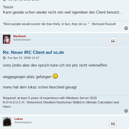
o
s
Yessir
t
Kann gerade schon wieder nicht rein weil irgendwer den Client benutzt...
"Most people would sooner die than think; in fact, they do so. " - Bertrand Russell
NonSuch
Administrator
Re: Neuer IRC Client auf sc.de
P
Tue Apr 15, 2008 12:47
o
s
sorry jimbo aber den spruch kann ich mir jetz nicht verkneiffen:
t
weggegangen platz gefangen
manu hat dem lukaz schon bescheid gesagt
Required: at least 5 years of experience with Windows Server 2016
N.O.N.S.U.C.H.: Networked Obedient Neohuman Skilled in Ultimate Calculation and
Harm
Lukaz
Administrator