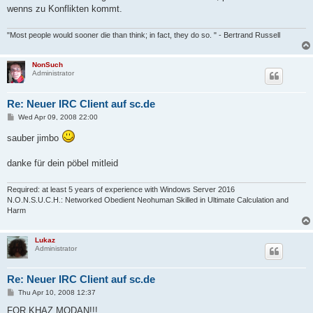
wenns zu Konflikten kommt.
"Most people would sooner die than think; in fact, they do so. " - Bertrand Russell
NonSuch
Administrator
Re: Neuer IRC Client auf sc.de
P
Wed Apr 09, 2008 22:00
o
s
sauber jimbo
t
danke für dein pöbel mitleid
Required: at least 5 years of experience with Windows Server 2016
N.O.N.S.U.C.H.: Networked Obedient Neohuman Skilled in Ultimate Calculation and
Harm
Lukaz
Administrator
Re: Neuer IRC Client auf sc.de
P
Thu Apr 10, 2008 12:37
o
s
FOR KHAZ MODAN!!!