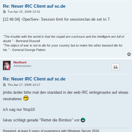
Re: Neuer IRC Client auf sc.de
P
Tue Apr 15, 2008 12:51
o
s
[12:46:04] -OperServ- Session limit for sessionclan.de set to 7.
t
"The trouble with the world is that the stupid are cocksure and the intelligent are full of
doubt."
- Bertrand Russell
"The object of war is not to die for your country but to make the other bastard die for
his."
- General George Patton
NonSuch
Administrator
Re: Neuer IRC Client auf sc.de
P
Thu Apr 17, 2008 14:17
o
s
jimbo änder bitte mal den standard in der web IRC einlogmaske auf etwas
t
neutraleres
ich sag nur !ttop10
lukas schlägt gerade "Rettet die Bimbos" vor
Required: at least 5 years of experience with Windows Server 2016