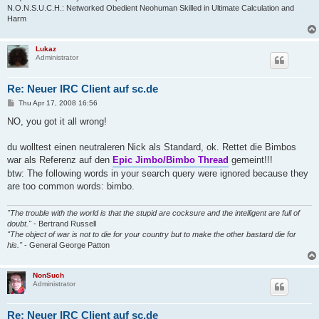
N.O.N.S.U.C.H.: Networked Obedient Neohuman Skilled in Ultimate Calculation and
Harm
Lukaz
Administrator
Re: Neuer IRC Client auf sc.de
P
Thu Apr 17, 2008 16:56
o
s
NO, you got it all wrong!
t
du wolltest einen neutraleren Nick als Standard, ok. Rettet die Bimbos
war als Referenz auf den
Epic Jimbo/Bimbo Thread
gemeint!!!
btw: The following words in your search query were ignored because they
are too common words: bimbo.
"The trouble with the world is that the stupid are cocksure and the intelligent are full of
doubt."
- Bertrand Russell
"The object of war is not to die for your country but to make the other bastard die for
his."
- General George Patton
NonSuch
Administrator
Re: Neuer IRC Client auf sc.de