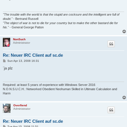
t
"The trouble with the world is that the stupid are cocksure and the intelligent are full of
doubt."
- Bertrand Russell
"The object of war is not to die for your country but to make the other bastard die for
his."
- General George Patton
NonSuch
Administrator
Re: Neuer IRC Client auf sc.de
P
Sun Apr 13, 2008 16:31
o
s
´ja plz
t
Required: at least 5 years of experience with Windows Server 2016
N.O.N.S.U.C.H.: Networked Obedient Neohuman Skilled in Ultimate Calculation and
Harm
Overfiend
Administrator
Re: Neuer IRC Client auf sc.de
P
Tue Apr 15, 2008 11:51