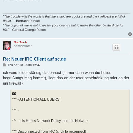
t
"The trouble with the world is that the stupid are cocksure and the intelligent are full of
doubt."
- Bertrand Russell
"The object of war is not to die for your country but to make the other bastard die for
his."
- General George Patton
NonSuch
Administrator
Re: Neuer IRC Client auf sc.de
P
Thu Apr 10, 2008 15:37
o
s
ich werd leider ständig disconnect (immer dann wenn die holics
t
begrüßungs msg kommt), liegt das an der user beschränkung oder an der
uni firewall?
*** - ATTENTION ALL USERS:
*** -
*** - It is Holics Network Policy that this Network
*** Disconnected from IRC (click to reconnect)