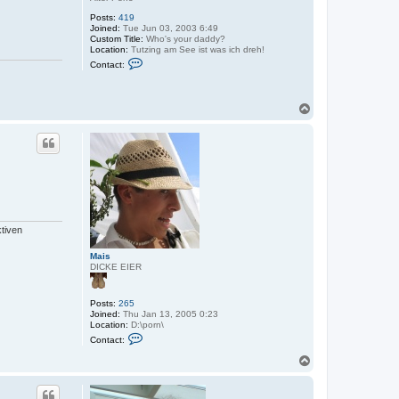
Posts:
419
Joined:
Tue Jun 03, 2003 6:49
Custom Title:
Who's your daddy?
Location:
Tutzing am See ist was ich dreh!
C
Contact:
o
n
t
a
T
c
o
t
p
T
i
m
o
s
l
a
v
tiven
Mais
DICKE EIER
Posts:
265
Joined:
Thu Jan 13, 2005 0:23
Location:
D:\porn\
C
Contact:
o
n
T
t
o
a
p
c
t