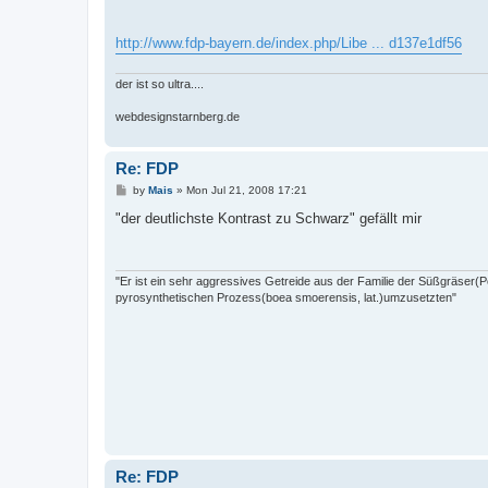
http://www.fdp-bayern.de/index.php/Libe ... d137e1df56
der ist so ultra....
webdesignstarnberg.de
Re: FDP
P
by
Mais
»
Mon Jul 21, 2008 17:21
o
s
"der deutlichste Kontrast zu Schwarz" gefällt mir
t
"Er ist ein sehr aggressives Getreide aus der Familie der Süßgräser
pyrosynthetischen Prozess(boea smoerensis, lat.)umzusetzten"
Re: FDP