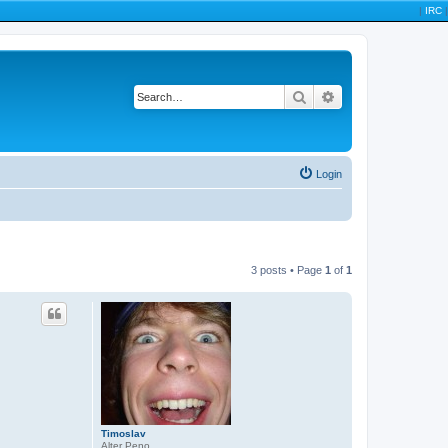
|
IRC
|
Search
Advanced search
Login
3 posts • Page
1
of
1
Timoslav
Alter Peno