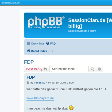
|
SessionClan.de
|
SessionClan.de [W
billig]
SessionClan.de Forum
Quick links
FAQ
Board index
FDP
Search
Advanc
Post Reply
FDP
P
by
Timoslav
»
Fri Jul 18, 2008 23:06
o
s
wer hätte das gedacht, die FDP wettert gegen die CSU
t
www.fdp-bayern.de
man beachte das wahlplakat