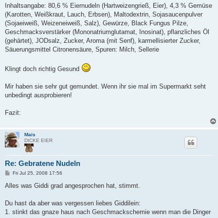
Inhaltsangabe: 80,6 % Eiernudeln (Hartweizengrieß, Eier), 4,3 % Gemüse
(Karotten, Weißkraut, Lauch, Erbsen), Maltodextrin, Sojasaucenpulver
(Sojaeiweiß, Weizeneiweiß, Salz), Gewürze, Black Fungus Pilze,
Geschmacksverstärker (Mononatriumglutamat, Inosinat), pflanzliches Öl
(gehärtet), JODsalz, Zucker, Aroma (mit Senf), karmellisierter Zucker,
Säuerungsmittel Citronensäure, Spuren: Milch, Sellerie
Klingt doch richtig Gesund
Mir haben sie sehr gut gemundet. Wenn ihr sie mal im Supermarkt seht
unbedingt ausprobieren!
Fazit:
Mais
DICKE EIER
Re: Gebratene Nudeln
P
Fri Jul 25, 2008 17:56
o
s
Alles was Giddi grad angesprochen hat, stimmt.
t
Du hast da aber was vergessen liebes Giddilein:
1. stinkt das gnaze haus nach Geschmackschemie wenn man die Dinger