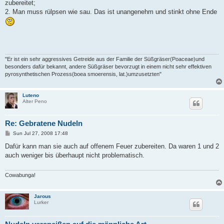
zubereitet;
2. Man muss rülpsen wie sau. Das ist unangenehm und stinkt ohne Ende
"Er ist ein sehr aggressives Getreide aus der Familie der Süßgräser(Poaceae)und
besonders dafür bekannt, andere Süßgräser bevorzugt in einem nicht sehr effektiven
pyrosynthetischen Prozess(boea smoerensis, lat.)umzusetzten"
Luteno
Alter Peno
Re: Gebratene Nudeln
P
Sun Jul 27, 2008 17:48
o
s
Dafür kann man sie auch auf offenem Feuer zubereiten. Da waren 1 und 2
t
auch weniger bis überhaupt nicht problematisch.
Cowabunga!
Jarous
Lurker