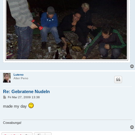
Luteno
Alter Peno
Re: Gebratene Nudeln
P
Fri Mar 27, 2009 13:38
o
s
made my day
t
Cowabunga!