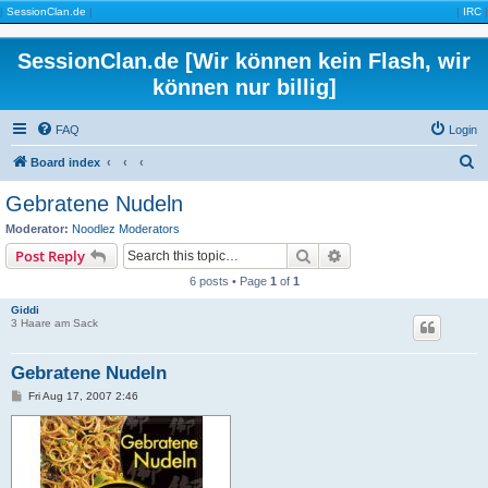
|
SessionClan.de
|
|
IRC
|
SessionClan.de [Wir können kein Flash, wir
können nur billig]
FAQ
Login
S
Board index
e
Gebratene Nudeln
a
Moderator:
Noodlez Moderators
r
Search
Advanced search
Post Reply
c
6 posts • Page
1
of
1
h
Giddi
3 Haare am Sack
Gebratene Nudeln
P
Fri Aug 17, 2007 2:46
o
s
t