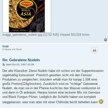
maggi_gebratene_nudeln.jpg (12.52 KiB) Viewed 501319 times
Giddi
3 Haare am Sack
Re: Gebratene Nudeln
P
Wed Oct 03, 2007 20:39
o
s
Der alte Klassiker. Diese Nudeln habe ich schon vor der Suppeninvasion
t
regelmäßig konsumiert. Preislich gesehen nicht mit den Fernost
Produkten zu vergleichen, trotzdem erhält man für kanpp 1,50€ eine
große Portion(124g/trocken). Zusätzlich sind es "richtige" Gebratene
Nudeln, da man sie in der Pfanne kocht bis das Wasser verdunstet ist
und dann in Öl anbräunt. Heraus komm eine leckerer Mix mit Gemüse
und Black Fungus Pilzen. Lediglich die Schärfe haben sie komplett
weggelassen, was man aber mit einer Chilimüle leicht beheben kann