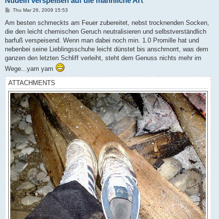
Nudeln verspeißen auf die männliche Art
P
Thu Mar 26, 2009 15:53
o
s
Am besten schmeckts am Feuer zubereitet, nebst trocknenden Socken,
t
die den leicht chemischen Geruch neutralisieren und selbstverständlich
barfuß verspeisend. Wenn man dabei noch min. 1.0 Promille hat und
nebenbei seine Lieblingsschuhe leicht dünstet bis anschmorrt, was dem
ganzen den letzten Schliff verleiht, steht dem Genuss nichts mehr im
Wege...yam yam
ATTACHMENTS