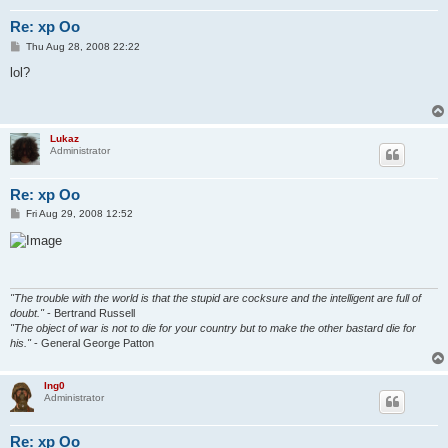
Re: xp Oo
P
Thu Aug 28, 2008 22:22
o
s
lol?
t
Lukaz
Administrator
Re: xp Oo
P
Fri Aug 29, 2008 12:52
o
s
t
"The trouble with the world is that the stupid are cocksure and the intelligent are full of
doubt."
- Bertrand Russell
"The object of war is not to die for your country but to make the other bastard die for
his."
- General George Patton
Ing0
Administrator
Re: xp Oo