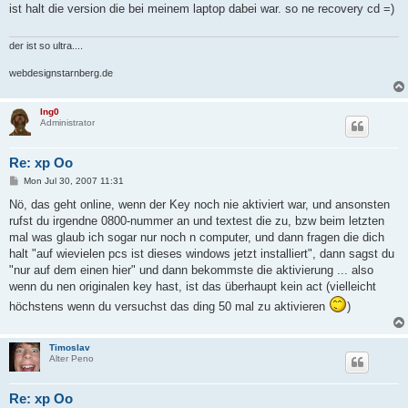
t
ist halt die version die bei meinem laptop dabei war. so ne recovery cd =)
der ist so ultra....
webdesignstarnberg.de
Ing0
Administrator
Re: xp Oo
P
Mon Jul 30, 2007 11:31
o
s
Nö, das geht online, wenn der Key noch nie aktiviert war, und ansonsten
t
rufst du irgendne 0800-nummer an und textest die zu, bzw beim letzten
mal was glaub ich sogar nur noch n computer, und dann fragen die dich
halt "auf wievielen pcs ist dieses windows jetzt installiert", dann sagst du
"nur auf dem einen hier" und dann bekommste die aktivierung ... also
wenn du nen originalen key hast, ist das überhaupt kein act (vielleicht
höchstens wenn du versuchst das ding 50 mal zu aktivieren
)
Timoslav
Alter Peno
Re: xp Oo