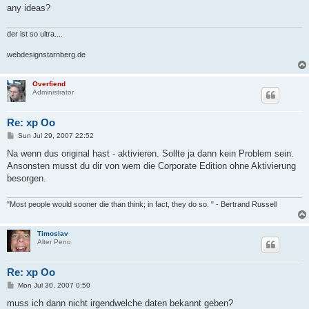
any ideas?
der ist so ultra....
webdesignstarnberg.de
Overfiend
Administrator
Re: xp Oo
P
Sun Jul 29, 2007 22:52
o
s
Na wenn dus original hast - aktivieren. Sollte ja dann kein Problem sein.
t
Ansonsten musst du dir von wem die Corporate Edition ohne Aktivierung
besorgen.
"Most people would sooner die than think; in fact, they do so. " - Bertrand Russell
Timoslav
Alter Peno
Re: xp Oo
P
Mon Jul 30, 2007 0:50
o
s
muss ich dann nicht irgendwelche daten bekannt geben?