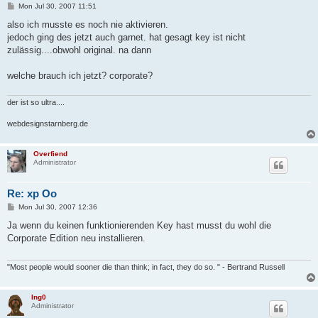
P
Mon Jul 30, 2007 11:51
o
s
also ich musste es noch nie aktivieren.
t
jedoch ging des jetzt auch garnet. hat gesagt key ist nicht
zulässig....obwohl original. na dann
welche brauch ich jetzt? corporate?
der ist so ultra....
webdesignstarnberg.de
Overfiend
Administrator
Re: xp Oo
P
Mon Jul 30, 2007 12:36
o
s
Ja wenn du keinen funktionierenden Key hast musst du wohl die
t
Corporate Edition neu installieren.
"Most people would sooner die than think; in fact, they do so. " - Bertrand Russell
Ing0
Administrator