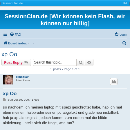
|
SessionClan.de
|
|
IRC
|
SessionClan.de [Wir können kein Flash, wir
können nur billig]
FAQ
Login
S
Board index
e
xp Oo
a
Search
Advanced search
Post Reply
r
9 posts • Page
1
of
1
c
Timoslav
h
Alter Peno
xp Oo
P
Sun Jul 29, 2007 17:08
o
s
so nachdem ich meinen laptop mit spezi geschrottet habe, hab ich mal
t
eben meinem halbbruder seinen pc abgeluxt und grade neu installiert.
hab ja xp als original, jedoch kommt zum ersten mal die blöde
aktivierung...stellt sich die frage, was tun?