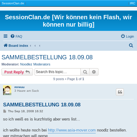
|
SessionClan.de
|
|
IRC
|
SessionClan.de [Wir können kein Flash, wir
können nur billig]
FAQ
Login
S
Board index
e
SAMMELBESTELLUNG 18.09.08
a
Moderator:
Noodlez Moderators
r
Search
Advanced search
Post Reply
c
9 posts • Page
1
of
1
h
mrwuu
3 Haare am Sack
SAMMELBESTELLUNG 18.09.08
P
Thu Sep 18, 2008 16:32
o
s
so ich weiß es is kurzfristig aber wers list...
t
ich wollte heute noch bei
http://www.asia-mover.com
noodlz bestellen.
wer mitmachen will gerne.