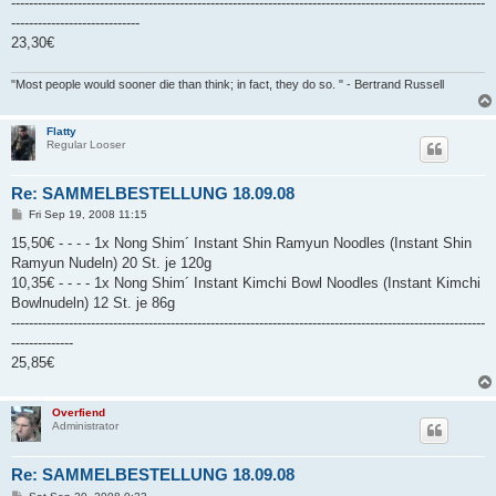
-----------------------------------------------------------------------------------------------------------
-----------------------------
23,30€
"Most people would sooner die than think; in fact, they do so. " - Bertrand Russell
Flatty
Regular Looser
Re: SAMMELBESTELLUNG 18.09.08
P
Fri Sep 19, 2008 11:15
o
s
15,50€ - - - - 1x Nong Shim´ Instant Shin Ramyun Noodles (Instant Shin
t
Ramyun Nudeln) 20 St. je 120g
10,35€ - - - - 1x Nong Shim´ Instant Kimchi Bowl Noodles (Instant Kimchi
Bowlnudeln) 12 St. je 86g
-----------------------------------------------------------------------------------------------------------
--------------
25,85€
Overfiend
Administrator
Re: SAMMELBESTELLUNG 18.09.08
P