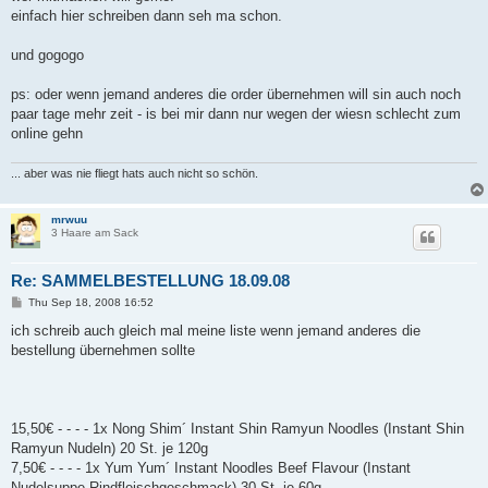
einfach hier schreiben dann seh ma schon.
und gogogo
ps: oder wenn jemand anderes die order übernehmen will sin auch noch
paar tage mehr zeit - is bei mir dann nur wegen der wiesn schlecht zum
online gehn
... aber was nie fliegt hats auch nicht so schön.
mrwuu
3 Haare am Sack
Re: SAMMELBESTELLUNG 18.09.08
P
Thu Sep 18, 2008 16:52
o
s
ich schreib auch gleich mal meine liste wenn jemand anderes die
t
bestellung übernehmen sollte
15,50€ - - - - 1x Nong Shim´ Instant Shin Ramyun Noodles (Instant Shin
Ramyun Nudeln) 20 St. je 120g
7,50€ - - - - 1x Yum Yum´ Instant Noodles Beef Flavour (Instant
Nudelsuppe Rindfleischgeschmack) 30 St. je 60g