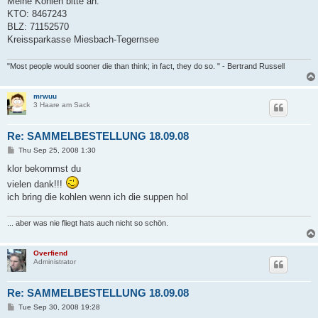
Meine Kohlen bitte an:
KTO: 8467243
BLZ: 71152570
Kreissparkasse Miesbach-Tegernsee
"Most people would sooner die than think; in fact, they do so. " - Bertrand Russell
mrwuu
3 Haare am Sack
Re: SAMMELBESTELLUNG 18.09.08
P
Thu Sep 25, 2008 1:30
o
s
klor bekommst du
t
vielen dank!!!
ich bring die kohlen wenn ich die suppen hol
... aber was nie fliegt hats auch nicht so schön.
Overfiend
Administrator
Re: SAMMELBESTELLUNG 18.09.08
P
Tue Sep 30, 2008 19:28
o