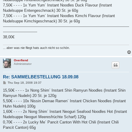
7,50€ - - - - 1x Yum Yum´ Instant Noodles Duck Flavour (Instant
Nudelsuppe Entengeschmack) 30 St. je 60g
7,50€ - - - - 1x Yum Yum´ Instant Noodles Kimchi Flavour (Instant
Nudelsuppe Kimchigeschmack) 30 St. je 60g
-----------------------------------------------------------------------------------------------------------
-----------------------------
38,00€
... aber was nie fliegt hats auch nicht so schön.
Overfiend
Administrator
Re: SAMMELBESTELLUNG 18.09.08
P
Thu Sep 18, 2008 19:37
o
s
15,50€ - - - - 1x Nong Shim´ Instant Shin Ramyun Noodles (Instant Shin
t
Ramyun Nudeln) 20 St. je 120g
5,50€ - - - - 10x Nissin Demae Ramen´ Instant Chicken Noodles (Instant
Huhn Nudeln) 100g
1,60€ - - - - 2x Nong Shim´ Instant Neoguri Seafood Noodles Hot (Instant
Nudelsuppe Neoguri Meeresfrüchte Scharf) 120g
0,70€ - - - - 2x Lucky Me´ Pancit Canton With Hot Chili (Instant Chili
Pancit Canton) 65g