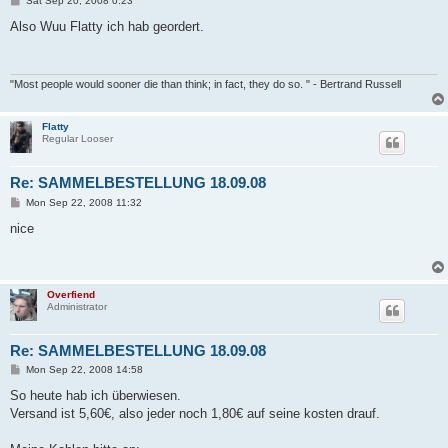
Sat Sep 20, 2008 0:23
o
s
Also Wuu Flatty ich hab geordert.
t
"Most people would sooner die than think; in fact, they do so. " - Bertrand Russell
Flatty
Regular Looser
Re: SAMMELBESTELLUNG 18.09.08
P
Mon Sep 22, 2008 11:32
o
s
nice
t
Overfiend
Administrator
Re: SAMMELBESTELLUNG 18.09.08
P
Mon Sep 22, 2008 14:58
o
s
So heute hab ich überwiesen.
t
Versand ist 5,60€, also jeder noch 1,80€ auf seine kosten drauf.