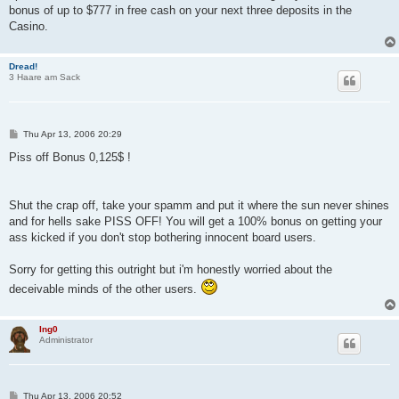
bonus of up to $777 in free cash on your next three deposits in the
Casino.
Dread!
3 Haare am Sack
P
Thu Apr 13, 2006 20:29
o
s
Piss off Bonus 0,125$ !
t
Shut the crap off, take your spamm and put it where the sun never shines
and for hells sake PISS OFF! You will get a 100% bonus on getting your
ass kicked if you don't stop bothering innocent board users.
Sorry for getting this outright but i'm honestly worried about the
deceivable minds of the other users.
Ing0
Administrator
P
Thu Apr 13, 2006 20:52