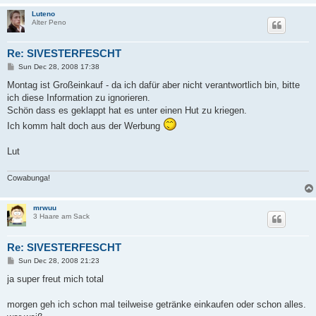
Luteno
Alter Peno
Re: SIVESTERFESCHT
P
Sun Dec 28, 2008 17:38
o
s
Montag ist Großeinkauf - da ich dafür aber nicht verantwortlich bin, bitte
t
ich diese Information zu ignorieren.
Schön dass es geklappt hat es unter einen Hut zu kriegen.
Ich komm halt doch aus der Werbung
Lut
Cowabunga!
mrwuu
3 Haare am Sack
Re: SIVESTERFESCHT
P
Sun Dec 28, 2008 21:23
o
s
ja super freut mich total
t
morgen geh ich schon mal teilweise getränke einkaufen oder schon alles.