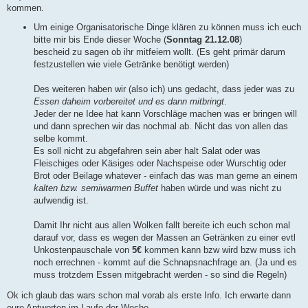
kommen.
Um einige Organisatorische Dinge klären zu können muss ich euch
bitte mir bis Ende dieser Woche (
Sonntag 21.12.08
)
bescheid zu sagen ob ihr mitfeiern wollt. (Es geht primär darum
festzustellen wie viele Getränke benötigt werden)
Des weiteren haben wir (also ich) uns gedacht, dass jeder was zu
Essen daheim vorbereitet und es dann mitbringt
.
Jeder der ne Idee hat kann Vorschläge machen was er bringen will
und dann sprechen wir das nochmal ab. Nicht das von allen das
selbe kommt.
Es soll nicht zu abgefahren sein aber halt Salat oder was
Fleischiges oder Käsiges oder Nachspeise oder Wurschtig oder
Brot oder Beilage whatever - einfach das was man gerne an einem
kalten bzw. semiwarmen Buffet
haben würde und was nicht zu
aufwendig ist.
Damit Ihr nicht aus allen Wolken fallt bereite ich euch schon mal
darauf vor, dass es wegen der Massen an Getränken zu einer evtl
Unkostenpauschale von
5€
kommen kann bzw wird bzw muss ich
noch errechnen - kommt auf die Schnapsnachfrage an. (Ja und es
muss trotzdem Essen mitgebracht werden - so sind die Regeln)
Ok ich glaub das wars schon mal vorab als erste Info. Ich erwarte dann
eure Antworten im Laufe der Woche.