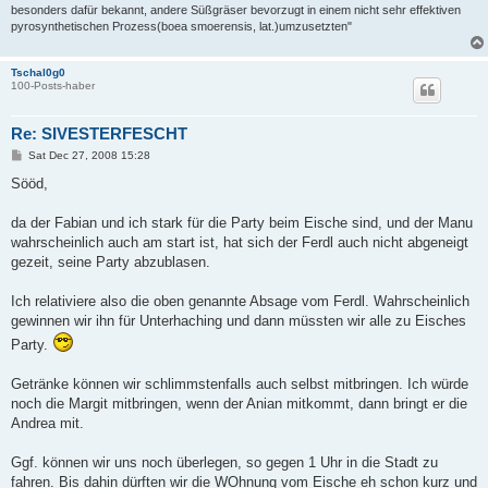
besonders dafür bekannt, andere Süßgräser bevorzugt in einem nicht sehr effektiven
pyrosynthetischen Prozess(boea smoerensis, lat.)umzusetzten"
Tschal0g0
100-Posts-haber
Re: SIVESTERFESCHT
P
Sat Dec 27, 2008 15:28
o
s
Sööd,
t
da der Fabian und ich stark für die Party beim Eische sind, und der Manu
wahrscheinlich auch am start ist, hat sich der Ferdl auch nicht abgeneigt
gezeit, seine Party abzublasen.
Ich relativiere also die oben genannte Absage vom Ferdl. Wahrscheinlich
gewinnen wir ihn für Unterhaching und dann müssten wir alle zu Eisches
Party.
Getränke können wir schlimmstenfalls auch selbst mitbringen. Ich würde
noch die Margit mitbringen, wenn der Anian mitkommt, dann bringt er die
Andrea mit.
Ggf. können wir uns noch überlegen, so gegen 1 Uhr in die Stadt zu
fahren. Bis dahin dürften wir die WOhnung vom Eische eh schon kurz und