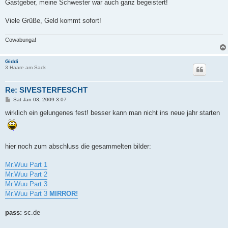
Gastgeber, meine Schwester war auch ganz begeistert!
Viele Grüße, Geld kommt sofort!
Cowabunga!
Giddi
3 Haare am Sack
Re: SIVESTERFESCHT
P
Sat Jan 03, 2009 3:07
o
s
wirklich ein gelungenes fest! besser kann man nicht ins neue jahr starten
t
hier noch zum abschluss die gesammelten bilder:
Mr.Wuu Part 1
Mr.Wuu Part 2
Mr.Wuu Part 3
Mr.Wuu Part 3
MIRROR!
pass:
sc.de