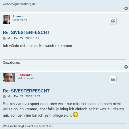
webdesignstarnberg.de
Luteno
Alter Peno
Re: SIVESTERFESCHT
P
Mon Dec 22, 2008 1:41
o
s
Ich würde mit meiner Schwester kommen.
t
Cowabunga!
TheBeast
Administrator
Re: SIVESTERFESCHT
P
Mon Dec 22, 2008 11:21
o
s
So, bin zwar zu spaet dran, aber wollt nur mitteilen dass ich noch nicht
t
weiss ob ich komme, aber falls ja bring ich einfach selbst was zu trinken
mit, von dem her bin ich sehr pflegeleicht
Was nicht fliegt stürzt auch nicht ab!