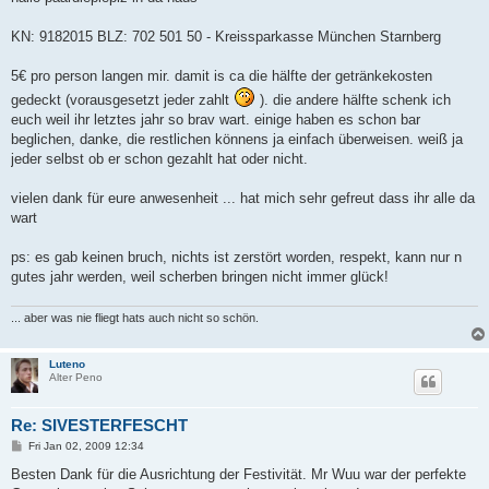
t
KN: 9182015 BLZ: 702 501 50 - Kreissparkasse München Starnberg
5€ pro person langen mir. damit is ca die hälfte der getränkekosten
gedeckt (vorausgesetzt jeder zahlt
). die andere hälfte schenk ich
euch weil ihr letztes jahr so brav wart. einige haben es schon bar
beglichen, danke, die restlichen könnens ja einfach überweisen. weiß ja
jeder selbst ob er schon gezahlt hat oder nicht.
vielen dank für eure anwesenheit ... hat mich sehr gefreut dass ihr alle da
wart
ps: es gab keinen bruch, nichts ist zerstört worden, respekt, kann nur n
gutes jahr werden, weil scherben bringen nicht immer glück!
... aber was nie fliegt hats auch nicht so schön.
Luteno
Alter Peno
Re: SIVESTERFESCHT
P
Fri Jan 02, 2009 12:34
o
s
Besten Dank für die Ausrichtung der Festivität. Mr Wuu war der perfekte
t