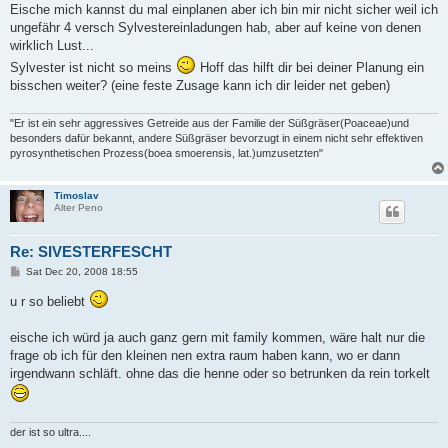
s
Eische mich kannst du mal einplanen aber ich bin mir nicht sicher weil ich
t
ungefähr 4 versch Sylvestereinladungen hab, aber auf keine von denen
wirklich Lust...
Sylvester ist nicht so meins
Hoff das hilft dir bei deiner Planung ein
bisschen weiter? (eine feste Zusage kann ich dir leider net geben)
"Er ist ein sehr aggressives Getreide aus der Familie der Süßgräser(Poaceae)und
besonders dafür bekannt, andere Süßgräser bevorzugt in einem nicht sehr effektiven
pyrosynthetischen Prozess(boea smoerensis, lat.)umzusetzten"
Timoslav
Alter Peno
Re: SIVESTERFESCHT
P
Sat Dec 20, 2008 18:55
o
s
u r so beliebt
t
eische ich würd ja auch ganz gern mit family kommen, wäre halt nur die
frage ob ich für den kleinen nen extra raum haben kann, wo er dann
irgendwann schläft. ohne das die henne oder so betrunken da rein torkelt
der ist so ultra....