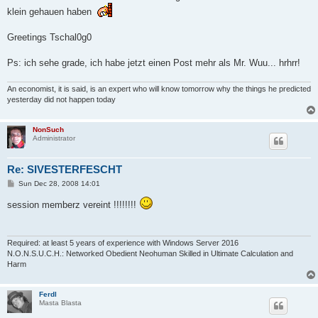
klein gehauen haben
Greetings Tschal0g0
Ps: ich sehe grade, ich habe jetzt einen Post mehr als Mr. Wuu... hrhrr!
An economist, it is said, is an expert who will know tomorrow why the things he predicted
yesterday did not happen today
NonSuch
Administrator
Re: SIVESTERFESCHT
P
Sun Dec 28, 2008 14:01
o
s
session memberz vereint !!!!!!!!
t
Required: at least 5 years of experience with Windows Server 2016
N.O.N.S.U.C.H.: Networked Obedient Neohuman Skilled in Ultimate Calculation and
Harm
Ferdl
Masta Blasta