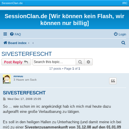
|
SessionClan.de
|
|
IRC
|
SessionClan.de [Wir können kein Flash, wir
können nur billig]
FAQ
Login
S
Board index
e
SIVESTERFESCHT
a
Search
Advanced search
Post Reply
r
17 posts • Page
1
of
1
c
mrwuu
h
3 Haare am Sack
SIVESTERFESCHT
P
Wed Dec 17, 2008 15:05
o
s
So ... wie schon im irc angekündigt hab ich mich mal heute dazu
t
aufgerafft eine große Verlautbarung zu tätigen.
Es soll in den heiligen Hallen zu Unterhaching (und damit meine ich bei
mir) zu einer
Sivesterzusammenkunft von 31.12.08 auf den 01.01.09