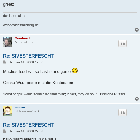
greetz
der ist so ultra....
webdesignstarnberg.de
Overfiend
Administrator
Re: SIVESTERFESCHT
P
Thu Jan 01, 2009 17:06
o
s
Muchos foodos - so hast mans gerne
t
Genau Wuu, poste mal die Kontodaten.
"Most people would sooner die than think; in fact, they do so. " - Bertrand Russell
mrwuu
3 Haare am Sack
Re: SIVESTERFESCHT
P
Thu Jan 01, 2009 22:53
o
s
hallo paardiepieplz in da haus