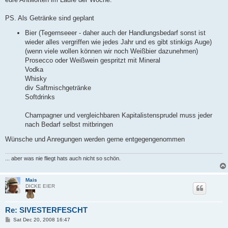
PS. Als Getränke sind geplant
Bier (Tegernseeer - daher auch der Handlungsbedarf sonst ist
wieder alles vergriffen wie jedes Jahr und es gibt stinkigs Auge)
(wenn viele wollen können wir noch Weißbier dazunehmen)
Prosecco oder Weißwein gespritzt mit Mineral
Vodka
Whisky
div Saftmischgetränke
Softdrinks
Champagner und vergleichbaren Kapitalistensprudel muss jeder
nach Bedarf selbst mitbringen
Wünsche und Anregungen werden gerne entgegengenommen
... aber was nie fliegt hats auch nicht so schön.
Mais
DICKE EIER
Re: SIVESTERFESCHT
P
Sat Dec 20, 2008 16:47
o