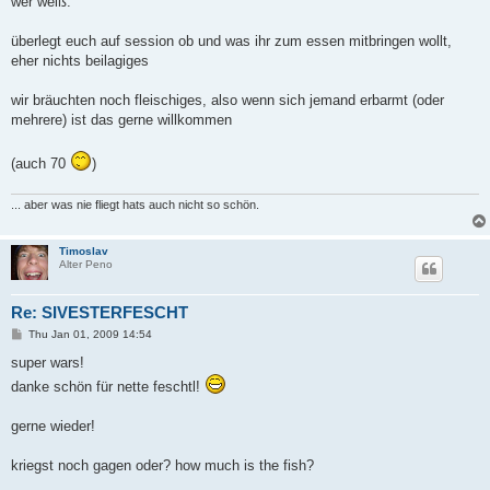
wer weiß.
überlegt euch auf session ob und was ihr zum essen mitbringen wollt,
eher nichts beilagiges
wir bräuchten noch fleischiges, also wenn sich jemand erbarmt (oder
mehrere) ist das gerne willkommen
(auch 70
)
... aber was nie fliegt hats auch nicht so schön.
Timoslav
Alter Peno
Re: SIVESTERFESCHT
P
Thu Jan 01, 2009 14:54
o
s
super wars!
t
danke schön für nette feschtl!
gerne wieder!
kriegst noch gagen oder? how much is the fish?