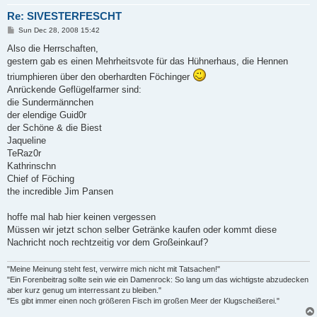
Re: SIVESTERFESCHT
P
Sun Dec 28, 2008 15:42
o
s
Also die Herrschaften,
t
gestern gab es einen Mehrheitsvote für das Hühnerhaus, die Hennen
triumphieren über den oberhardten Föchinger
Anrückende Geflügelfarmer sind:
die Sundermännchen
der elendige Guid0r
der Schöne & die Biest
Jaqueline
TeRaz0r
Kathrinschn
Chief of Föching
the incredible Jim Pansen
hoffe mal hab hier keinen vergessen
Müssen wir jetzt schon selber Getränke kaufen oder kommt diese
Nachricht noch rechtzeitig vor dem Großeinkauf?
"Meine Meinung steht fest, verwirre mich nicht mit Tatsachen!"
"Ein Forenbeitrag sollte sein wie ein Damenrock: So lang um das wichtigste abzudecken
aber kurz genug um interressant zu bleiben."
"Es gibt immer einen noch größeren Fisch im großen Meer der Klugscheißerei."