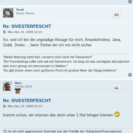
Ferdl
Masta Blasta
Re: SIVESTERFESCHT
P
Mon Dec 22, 2008 12:10
o
s
So, und ich bin die ungnädige Absage für mich, Anian&Andrea, Jana,
t
Giddi, Jimbo ... beim Stefan bin ich mir nicht sicher.
"Meine Meinung steht fest, verwirre mich nicht mit Tatsachen!"
"Ein Forenbeitrag sollte sein wie ein Damenrock: So lang um das wichtigste abzudecken
aber kurz genug um interressant zu bleiben."
"Es gibt immer einen noch größeren Fisch im großen Meer der Klugscheißerei."
Mais
DICKE EIER
Re: SIVESTERFESCHT
P
Mon Dec 22, 2008 21:15
o
s
kommt schon, wir müssen das doch unter 1 Hut bringen können
t
"Er ist ein sehr aggressives Getreide aus der Familie der Süßgräser(Poaceae)und