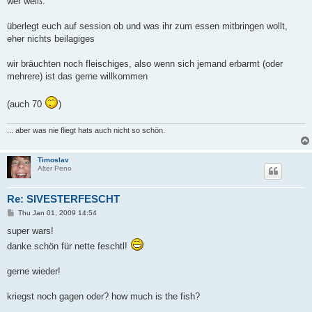
wer weiß.
überlegt euch auf session ob und was ihr zum essen mitbringen wollt,
eher nichts beilagiges
wir bräuchten noch fleischiges, also wenn sich jemand erbarmt (oder
mehrere) ist das gerne willkommen
(auch 70
)
... aber was nie fliegt hats auch nicht so schön.
Timoslav
Alter Peno
Re: SIVESTERFESCHT
P
Thu Jan 01, 2009 14:54
o
s
super wars!
t
danke schön für nette feschtl!
gerne wieder!
kriegst noch gagen oder? how much is the fish?