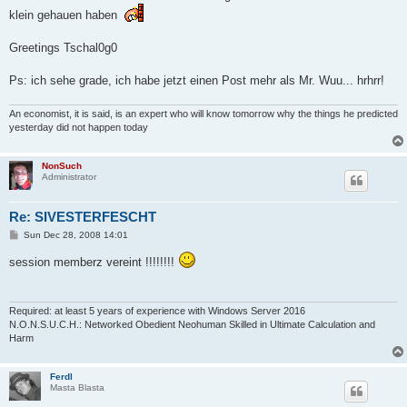
klein gehauen haben
Greetings Tschal0g0
Ps: ich sehe grade, ich habe jetzt einen Post mehr als Mr. Wuu... hrhrr!
An economist, it is said, is an expert who will know tomorrow why the things he predicted
yesterday did not happen today
NonSuch
Administrator
Re: SIVESTERFESCHT
P
Sun Dec 28, 2008 14:01
o
s
session memberz vereint !!!!!!!!
t
Required: at least 5 years of experience with Windows Server 2016
N.O.N.S.U.C.H.: Networked Obedient Neohuman Skilled in Ultimate Calculation and
Harm
Ferdl
Masta Blasta