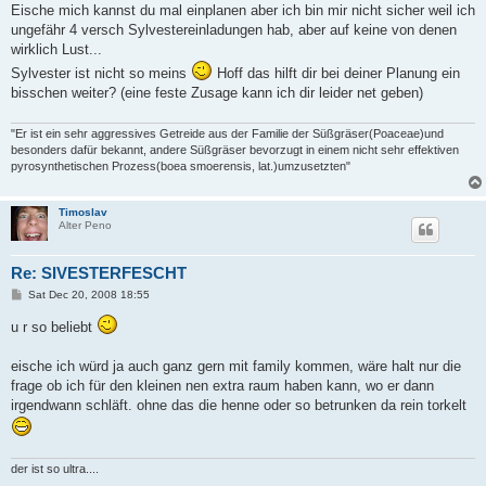
s
Eische mich kannst du mal einplanen aber ich bin mir nicht sicher weil ich
t
ungefähr 4 versch Sylvestereinladungen hab, aber auf keine von denen
wirklich Lust...
Sylvester ist nicht so meins
Hoff das hilft dir bei deiner Planung ein
bisschen weiter? (eine feste Zusage kann ich dir leider net geben)
"Er ist ein sehr aggressives Getreide aus der Familie der Süßgräser(Poaceae)und
besonders dafür bekannt, andere Süßgräser bevorzugt in einem nicht sehr effektiven
pyrosynthetischen Prozess(boea smoerensis, lat.)umzusetzten"
Timoslav
Alter Peno
Re: SIVESTERFESCHT
P
Sat Dec 20, 2008 18:55
o
s
u r so beliebt
t
eische ich würd ja auch ganz gern mit family kommen, wäre halt nur die
frage ob ich für den kleinen nen extra raum haben kann, wo er dann
irgendwann schläft. ohne das die henne oder so betrunken da rein torkelt
der ist so ultra....