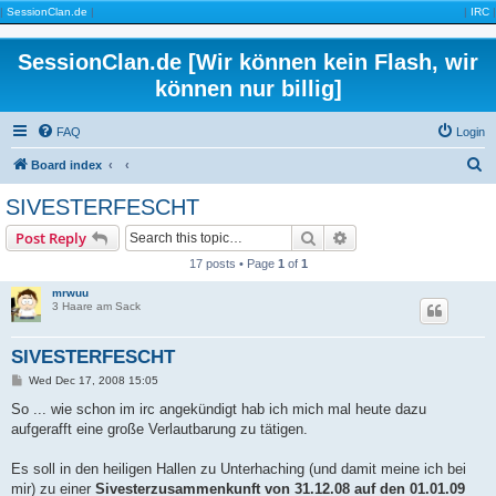
|
SessionClan.de
|
|
IRC
|
SessionClan.de [Wir können kein Flash, wir
können nur billig]
FAQ
Login
S
Board index
e
SIVESTERFESCHT
a
Search
Advanced search
Post Reply
r
17 posts • Page
1
of
1
c
mrwuu
h
3 Haare am Sack
SIVESTERFESCHT
P
Wed Dec 17, 2008 15:05
o
s
So ... wie schon im irc angekündigt hab ich mich mal heute dazu
t
aufgerafft eine große Verlautbarung zu tätigen.
Es soll in den heiligen Hallen zu Unterhaching (und damit meine ich bei
mir) zu einer
Sivesterzusammenkunft von 31.12.08 auf den 01.01.09