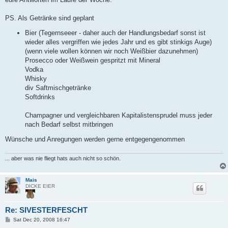
PS. Als Getränke sind geplant
Bier (Tegernseeer - daher auch der Handlungsbedarf sonst ist
wieder alles vergriffen wie jedes Jahr und es gibt stinkigs Auge)
(wenn viele wollen können wir noch Weißbier dazunehmen)
Prosecco oder Weißwein gespritzt mit Mineral
Vodka
Whisky
div Saftmischgetränke
Softdrinks
Champagner und vergleichbaren Kapitalistensprudel muss jeder
nach Bedarf selbst mitbringen
Wünsche und Anregungen werden gerne entgegengenommen
... aber was nie fliegt hats auch nicht so schön.
Mais
DICKE EIER
Re: SIVESTERFESCHT
P
Sat Dec 20, 2008 16:47
o