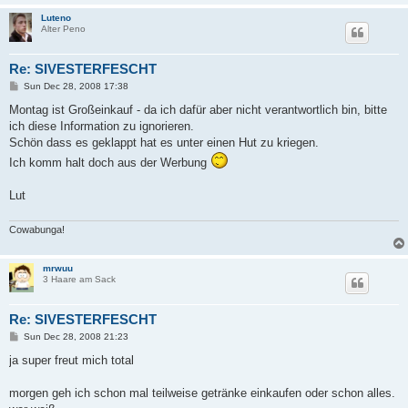
Luteno
Alter Peno
Re: SIVESTERFESCHT
P
Sun Dec 28, 2008 17:38
o
s
Montag ist Großeinkauf - da ich dafür aber nicht verantwortlich bin, bitte
t
ich diese Information zu ignorieren.
Schön dass es geklappt hat es unter einen Hut zu kriegen.
Ich komm halt doch aus der Werbung
Lut
Cowabunga!
mrwuu
3 Haare am Sack
Re: SIVESTERFESCHT
P
Sun Dec 28, 2008 21:23
o
s
ja super freut mich total
t
morgen geh ich schon mal teilweise getränke einkaufen oder schon alles.