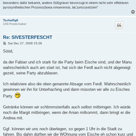
besonders dafür bekannt, andere Süßgräser bevorzugt in einem nicht sehr effektiven
pyrosynthetischen Prozess(boea smoerensis, lat.)umzusetzten"
Tschal0g0
100-Posts-haber
Re: SIVESTERFESCHT
P
Sat Dec 27, 2008 15:28
o
s
Sööd,
t
da der Fabian und ich stark für die Party beim Eische sind, und der Manu
wahrscheinlich auch am start ist, hat sich der Ferdl auch nicht abgeneigt
gezeit, seine Party abzublasen.
Ich relativiere also die oben genannte Absage vom Ferdl. Wahrscheinlich
gewinnen wir ihn für Unterhaching und dann müssten wir alle zu Eisches
Party.
Getränke können wir schlimmstenfalls auch selbst mitbringen. Ich würde
noch die Margit mitbringen, wenn der Anian mitkommt, dann bringt er die
Andrea mit.
Ggf. können wir uns noch überlegen, so gegen 1 Uhr in die Stadt zu
fahren. Bis dahin dürften wir die WOhnung vom Eische eh schon kurz und