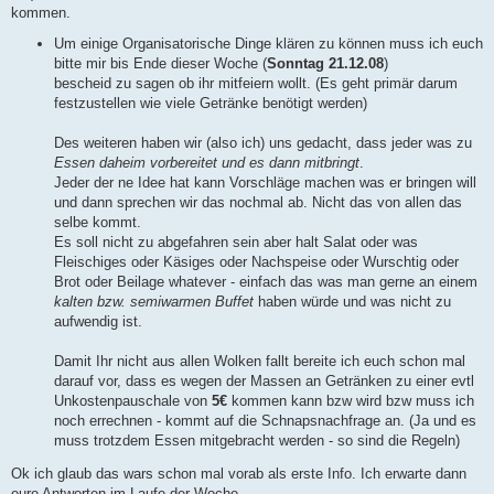
kommen.
Um einige Organisatorische Dinge klären zu können muss ich euch
bitte mir bis Ende dieser Woche (
Sonntag 21.12.08
)
bescheid zu sagen ob ihr mitfeiern wollt. (Es geht primär darum
festzustellen wie viele Getränke benötigt werden)
Des weiteren haben wir (also ich) uns gedacht, dass jeder was zu
Essen daheim vorbereitet und es dann mitbringt
.
Jeder der ne Idee hat kann Vorschläge machen was er bringen will
und dann sprechen wir das nochmal ab. Nicht das von allen das
selbe kommt.
Es soll nicht zu abgefahren sein aber halt Salat oder was
Fleischiges oder Käsiges oder Nachspeise oder Wurschtig oder
Brot oder Beilage whatever - einfach das was man gerne an einem
kalten bzw. semiwarmen Buffet
haben würde und was nicht zu
aufwendig ist.
Damit Ihr nicht aus allen Wolken fallt bereite ich euch schon mal
darauf vor, dass es wegen der Massen an Getränken zu einer evtl
Unkostenpauschale von
5€
kommen kann bzw wird bzw muss ich
noch errechnen - kommt auf die Schnapsnachfrage an. (Ja und es
muss trotzdem Essen mitgebracht werden - so sind die Regeln)
Ok ich glaub das wars schon mal vorab als erste Info. Ich erwarte dann
eure Antworten im Laufe der Woche.