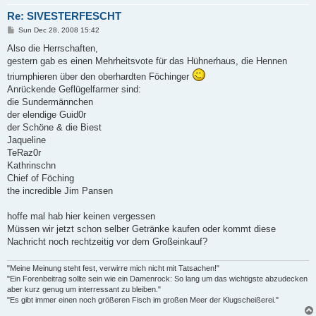
Re: SIVESTERFESCHT
P
Sun Dec 28, 2008 15:42
o
s
Also die Herrschaften,
t
gestern gab es einen Mehrheitsvote für das Hühnerhaus, die Hennen
triumphieren über den oberhardten Föchinger
Anrückende Geflügelfarmer sind:
die Sundermännchen
der elendige Guid0r
der Schöne & die Biest
Jaqueline
TeRaz0r
Kathrinschn
Chief of Föching
the incredible Jim Pansen
hoffe mal hab hier keinen vergessen
Müssen wir jetzt schon selber Getränke kaufen oder kommt diese
Nachricht noch rechtzeitig vor dem Großeinkauf?
"Meine Meinung steht fest, verwirre mich nicht mit Tatsachen!"
"Ein Forenbeitrag sollte sein wie ein Damenrock: So lang um das wichtigste abzudecken
aber kurz genug um interressant zu bleiben."
"Es gibt immer einen noch größeren Fisch im großen Meer der Klugscheißerei."