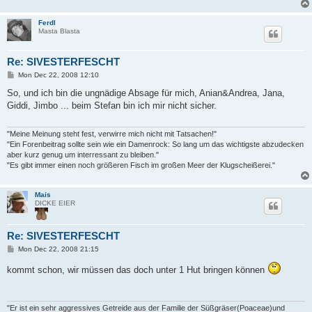
Ferdl
Masta Blasta
Re: SIVESTERFESCHT
P
Mon Dec 22, 2008 12:10
o
s
So, und ich bin die ungnädige Absage für mich, Anian&Andrea, Jana,
t
Giddi, Jimbo ... beim Stefan bin ich mir nicht sicher.
"Meine Meinung steht fest, verwirre mich nicht mit Tatsachen!"
"Ein Forenbeitrag sollte sein wie ein Damenrock: So lang um das wichtigste abzudecken
aber kurz genug um interressant zu bleiben."
"Es gibt immer einen noch größeren Fisch im großen Meer der Klugscheißerei."
Mais
DICKE EIER
Re: SIVESTERFESCHT
P
Mon Dec 22, 2008 21:15
o
s
kommt schon, wir müssen das doch unter 1 Hut bringen können
t
"Er ist ein sehr aggressives Getreide aus der Familie der Süßgräser(Poaceae)und