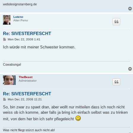
webdesignstarnberg.de
Luteno
Alter Peno
Re: SIVESTERFESCHT
P
Mon Dec 22, 2008 1:41
o
s
Ich würde mit meiner Schwester kommen.
t
Cowabunga!
TheBeast
Administrator
Re: SIVESTERFESCHT
P
Mon Dec 22, 2008 11:21
o
s
So, bin zwar zu spaet dran, aber wollt nur mitteilen dass ich noch nicht
t
weiss ob ich komme, aber falls ja bring ich einfach selbst was zu trinken
mit, von dem her bin ich sehr pflegeleicht
Was nicht fliegt stürzt auch nicht ab!