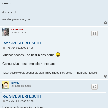
greetz
der ist so ultra....
webdesignstarnberg.de
Overfiend
Administrator
Re: SIVESTERFESCHT
P
Thu Jan 01, 2009 17:06
o
s
Muchos foodos - so hast mans gerne
t
Genau Wuu, poste mal die Kontodaten.
"Most people would sooner die than think; in fact, they do so. " - Bertrand Russell
mrwuu
3 Haare am Sack
Re: SIVESTERFESCHT
P
Thu Jan 01, 2009 22:53
o
s
hallo paardiepieplz in da haus