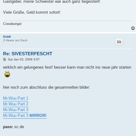
Gastgeber, meine Schwester war auch ganz begeistert!
Viele Grüße, Geld kommt sofort!
Cowabunga!
Giddi
3 Haare am Sack
Re: SIVESTERFESCHT
P
Sat Jan 03, 2009 3:07
o
s
wirklich ein gelungenes fest! besser kann man nicht ins neue jahr starten
t
hier noch zum abschluss die gesammelten bilder:
Mr.Wuu Part 1
Mr.Wuu Part 2
Mr.Wuu Part 3
Mr.Wuu Part 3
MIRROR!
pass:
sc.de