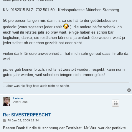
t
KN: 9182015 BLZ: 702 501 50 - Kreissparkasse München Starnberg
5€ pro person langen mir. damit is ca die hälfte der getränkekosten
gedeckt (vorausgesetzt jeder zahlt
). die andere hälfte schenk ich
euch weil ihr letztes jahr so brav wart. einige haben es schon bar
beglichen, danke, die restlichen könnens ja einfach überweisen. weiß ja
jeder selbst ob er schon gezahlt hat oder nicht.
vielen dank für eure anwesenheit ... hat mich sehr gefreut dass ihr alle da
wart
ps: es gab keinen bruch, nichts ist zerstört worden, respekt, kann nur n
gutes jahr werden, weil scherben bringen nicht immer glück!
... aber was nie fliegt hats auch nicht so schön.
Luteno
Alter Peno
Re: SIVESTERFESCHT
P
Fri Jan 02, 2009 12:34
o
s
Besten Dank für die Ausrichtung der Festivität. Mr Wuu war der perfekte
t