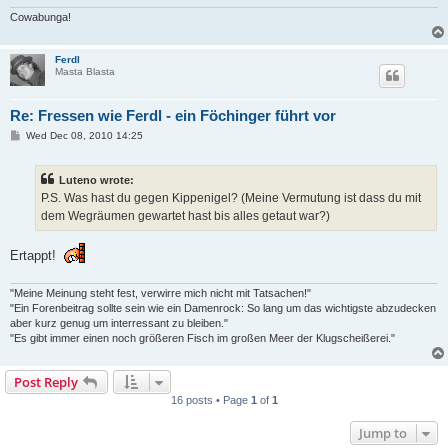
Cowabunga!
Ferdl
Masta Blasta
Re: Fressen wie Ferdl - ein Föchinger führt vor
P
Wed Dec 08, 2010 14:25
o
s
t
Luteno wrote:
P.S. Was hast du gegen Kippenigel? (Meine Vermutung ist dass du mit
dem Wegräumen gewartet hast bis alles getaut war?)
Ertappt!
"Meine Meinung steht fest, verwirre mich nicht mit Tatsachen!"
"Ein Forenbeitrag sollte sein wie ein Damenrock: So lang um das wichtigste abzudecken
aber kurz genug um interressant zu bleiben."
"Es gibt immer einen noch größeren Fisch im großen Meer der Klugscheißerei."
Post Reply
16 posts • Page
1
of
1
Jump to