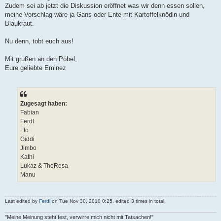
Zudem sei ab jetzt die Diskussion eröffnet was wir denn essen sollen,
meine Vorschlag wäre ja Gans oder Ente mit Kartoffelknödln und
Blaukraut.
Nu denn, tobt euch aus!
Mit grüßen an den Pöbel,
Eure geliebte Eminez
Zugesagt haben:
Fabian
Ferdl
Flo
Giddi
Jimbo
Kathi
Lukaz & TheResa
Manu
Last edited by
Ferdl
on Tue Nov 30, 2010 0:25, edited 3 times in total.
"Meine Meinung steht fest, verwirre mich nicht mit Tatsachen!"