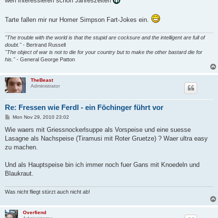
wen interessieren schon Jahreszeiten
Tarte fallen mir nur Homer Simpson Fart-Jokes ein.
"The trouble with the world is that the stupid are cocksure and the intelligent are full of
doubt."
- Bertrand Russell
"The object of war is not to die for your country but to make the other bastard die for
his."
- General George Patton
TheBeast
Administrator
Re: Fressen wie Ferdl - ein Föchinger führt vor
P
Mon Nov 29, 2010 23:02
o
s
Wie waers mit Griessnockerlsuppe als Vorspeise und eine suesse
t
Lasagne als Nachspeise (Tiramusi mit Roter Gruetze) ? Waer ultra easy
zu machen.
Und als Hauptspeise bin ich immer noch fuer Gans mit Knoedeln und
Blaukraut.
Was nicht fliegt stürzt auch nicht ab!
Overfiend