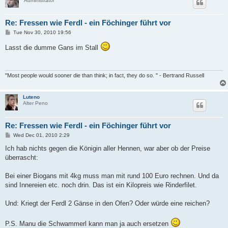
Administrator
Re: Fressen wie Ferdl - ein Föchinger führt vor
P
Tue Nov 30, 2010 19:56
o
s
Lasst die dumme Gans im Stall
t
"Most people would sooner die than think; in fact, they do so. " - Bertrand Russell
Luteno
Alter Peno
Re: Fressen wie Ferdl - ein Föchinger führt vor
P
Wed Dec 01, 2010 2:29
o
s
Ich hab nichts gegen die Königin aller Hennen, war aber ob der Preise
t
überrascht:
Bei einer Biogans mit 4kg muss man mit rund 100 Euro rechnen. Und da
sind Innereien etc. noch drin. Das ist ein Kilopreis wie Rinderfilet.
Und: Kriegt der Ferdl 2 Gänse in den Ofen? Oder würde eine reichen?
P.S. Manu die Schwammerl kann man ja auch ersetzen