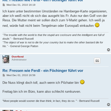
P
Wed Dec 01, 2010 16:19
o
s
Ich kann unter bestimmten Umständen ne Hamberger-Karte organisieren,
t
aber ich weiß nicht ob sich das ausgeht bis Fr. Auto nur den Golf von der
Resa. Die Mutter meint wir sollen doch zum V-Markt gehen. Ich weiß ja
ned, würde halt nicht beim Tengelman oder Eurospaß einkaufen
"The trouble with the world is that the stupid are cocksure and the intelligent are full of
doubt."
- Bertrand Russell
"The object of war is not to die for your country but to make the other bastard die for
his."
- General George Patton
Overfiend
Administrator
Re: Fressen wie Ferdl - ein Föchinger führt vor
P
Wed Dec 01, 2010 16:56
o
s
Die Nuss klingt doch toll, auch wenn ich Pilzhater bin
t
Freitag bin ich im Büro, kann also schlecht rumkurven.
"Most people would sooner die than think; in fact, they do so. " - Bertrand Russell