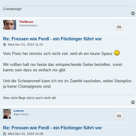
Cowabunga!
TheBeast
Administrator
Re: Fressen wie Ferdl - ein Föchinger führt vor
P
Wed Dec 01, 2010 11:23
o
s
Vom Preis her nimmts sich nicht viel, wird eh ein teurer Spass
t
Wir sollten halt nur heute das entsprechende Getier bestellen, sonst
kanns sein dass es einfach nix gibt.
Und die Schwammerl kann ich mir im Zweifel rausholen, wobei Steinpilze
ja keine Champignons sind.
Was nicht fliegt stürzt auch nicht ab!
Luteno
Alter Peno
Re: Fressen wie Ferdl - ein Föchinger führt vor
P
Wed Dec 01, 2010 14:36