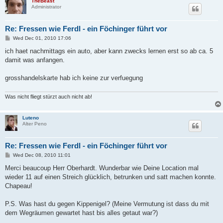
TheBeast
Administrator
Re: Fressen wie Ferdl - ein Föchinger führt vor
P
Wed Dec 01, 2010 17:06
o
s
ich haet nachmittags ein auto, aber kann zwecks lernen erst so ab ca. 5
t
damit was anfangen.
grosshandelskarte hab ich keine zur verfuegung
Was nicht fliegt stürzt auch nicht ab!
Luteno
Alter Peno
Re: Fressen wie Ferdl - ein Föchinger führt vor
P
Wed Dec 08, 2010 11:01
o
s
Merci beaucoup Herr Oberhardt. Wunderbar wie Deine Location mal
t
wieder 11 auf einen Streich glücklich, betrunken und satt machen konnte.
Chapeau!
P.S. Was hast du gegen Kippenigel? (Meine Vermutung ist dass du mit
dem Wegräumen gewartet hast bis alles getaut war?)