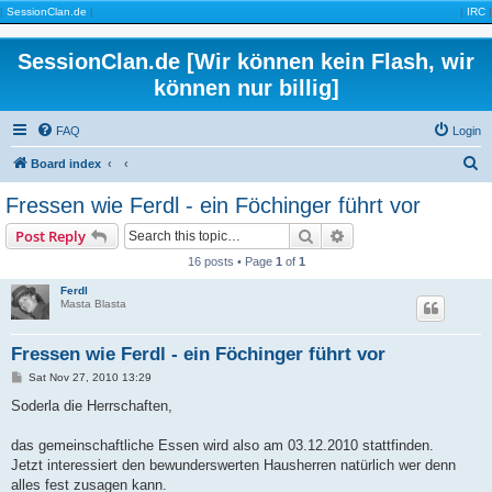
|
SessionClan.de
|
|
IRC
|
SessionClan.de [Wir können kein Flash, wir
können nur billig]
FAQ
Login
S
Board index
e
Fressen wie Ferdl - ein Föchinger führt vor
a
Search
Advanced search
Post Reply
r
16 posts • Page
1
of
1
c
Ferdl
h
Masta Blasta
Fressen wie Ferdl - ein Föchinger führt vor
P
Sat Nov 27, 2010 13:29
o
s
Soderla die Herrschaften,
t
das gemeinschaftliche Essen wird also am 03.12.2010 stattfinden.
Jetzt interessiert den bewunderswerten Hausherren natürlich wer denn
alles fest zusagen kann.