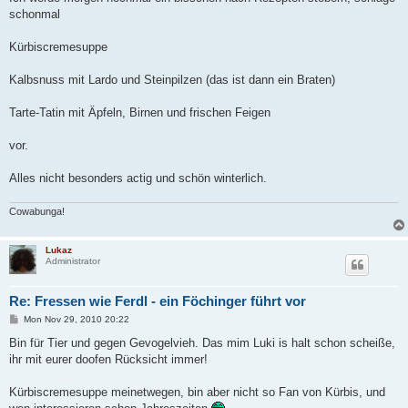
schonmal
Kürbiscremesuppe
Kalbsnuss mit Lardo und Steinpilzen (das ist dann ein Braten)
Tarte-Tatin mit Äpfeln, Birnen und frischen Feigen
vor.
Alles nicht besonders actig und schön winterlich.
Cowabunga!
Lukaz
Administrator
Re: Fressen wie Ferdl - ein Föchinger führt vor
P
Mon Nov 29, 2010 20:22
o
s
Bin für Tier und gegen Gevogelvieh. Das mim Luki is halt schon scheiße,
t
ihr mit eurer doofen Rücksicht immer!
Kürbiscremesuppe meinetwegen, bin aber nicht so Fan von Kürbis, und