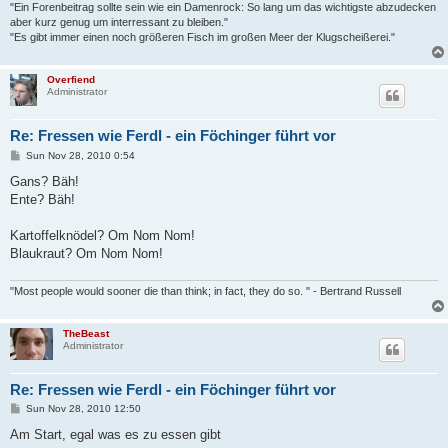
"Ein Forenbeitrag sollte sein wie ein Damenrock: So lang um das wichtigste abzudecken
aber kurz genug um interressant zu bleiben."
"Es gibt immer einen noch größeren Fisch im großen Meer der Klugscheißerei."
Overfiend
Administrator
Re: Fressen wie Ferdl - ein Föchinger führt vor
P
Sun Nov 28, 2010 0:54
o
s
Gans? Bäh!
t
Ente? Bäh!
Kartoffelknödel? Om Nom Nom!
Blaukraut? Om Nom Nom!
"Most people would sooner die than think; in fact, they do so. " - Bertrand Russell
TheBeast
Administrator
Re: Fressen wie Ferdl - ein Föchinger führt vor
P
Sun Nov 28, 2010 12:50
o
s
Am Start, egal was es zu essen gibt
t