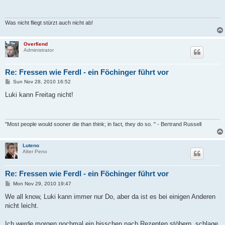
Was nicht fliegt stürzt auch nicht ab!
Overfiend
Administrator
Re: Fressen wie Ferdl - ein Föchinger führt vor
P
Sun Nov 28, 2010 16:52
o
s
Luki kann Freitag nicht!
t
"Most people would sooner die than think; in fact, they do so. " - Bertrand Russell
Luteno
Alter Peno
Re: Fressen wie Ferdl - ein Föchinger führt vor
P
Mon Nov 29, 2010 19:47
o
s
We all know, Luki kann immer nur Do, aber da ist es bei einigen Anderen
t
nicht leicht.
Ich werde morgen nochmal ein bisschen nach Rezepten stöbern, schlage