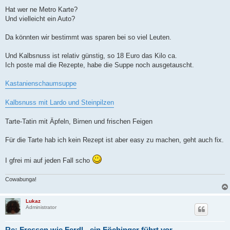
o
s
Hat wer ne Metro Karte?
t
Und vielleicht ein Auto?
Da könnten wir bestimmt was sparen bei so viel Leuten.
Und Kalbsnuss ist relativ günstig, so 18 Euro das Kilo ca.
Ich poste mal die Rezepte, habe die Suppe noch ausgetauscht.
Kastanienschaumsuppe
Kalbsnuss mit Lardo und Steinpilzen
Tarte-Tatin mit Äpfeln, Birnen und frischen Feigen
Für die Tarte hab ich kein Rezept ist aber easy zu machen, geht auch fix.
I gfrei mi auf jeden Fall scho
Cowabunga!
Lukaz
Administrator
Re: Fressen wie Ferdl - ein Föchinger führt vor