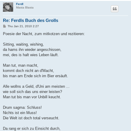
Ferdl
Masta Blasta
Re: Ferdls Buch des Grolls
P
Thu Jan 21, 2010 2:27
o
s
Poesie der Nacht, zum mitkotzen und rezitieren:
t
Sitting, waiting, wishing,
da hams ihn wieder angeschissen,
mei, des is halt wies Leben läuft.
Man tut, man macht,
kommt doch nicht an d'Macht,
bis man am Ende sich im Bier ersäuft.
Alle wollns a Geld, d'Uni am meisten ...
wie soll sich das uns einer leisten?
Man tut bis man vor Unbill keucht.
Drum sagma: Schluss!
Nichts ist ein Muss!
Die Welt ist doch total verseucht.
Da rang er sich zu Einsicht durch,