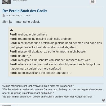
Masta Blasta
Re: Ferdls Buch des Grolls
P
Sun Jan 30, 2011 0:42
o
s
ähm ja ... man sehe selbst:
t
Ferdl:
wuhuu, ferdleroni here
Ferdl:
regarding the missing brain cells problem
Ferdl:
nicht messer und brett in die gleiche hand nehmen und dann das
brett gegen ne ecke haun damit die brösel abgehen
Ferdl:
messer direkt davor zu schleifen machts nicht besser
Ferdl:
gnah! >_<
Ferdl:
wenigstens tun schnitte von scharfen messern nicht weh
Ferdl:
where are the brain cells which should prevent such things from
happening ... couldn't be more confused
Ferdl:
about myself and the english language ...
"Meine Meinung steht fest, verwirre mich nicht mit Tatsachen!"
"Ein Forenbeitrag sollte sein wie ein Damenrock: So lang um das wichtigste abzudecken
aber kurz genug um interressant zu bleiben."
"Es gibt immer einen noch größeren Fisch im großen Meer der Klugscheißerei."