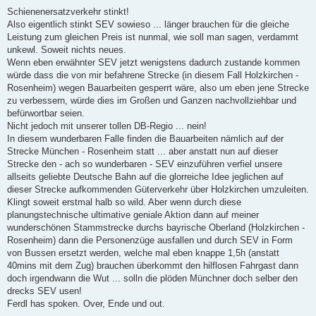
o
s
Schienenersatzverkehr stinkt!
t
Also eigentlich stinkt SEV sowieso ... länger brauchen für die gleiche
Leistung zum gleichen Preis ist nunmal, wie soll man sagen, verdammt
unkewl. Soweit nichts neues.
Wenn eben erwähnter SEV jetzt wenigstens dadurch zustande kommen
würde dass die von mir befahrene Strecke (in diesem Fall Holzkirchen -
Rosenheim) wegen Bauarbeiten gesperrt wäre, also um eben jene Strecke
zu verbessern, würde dies im Großen und Ganzen nachvollziehbar und
befürwortbar seien.
Nicht jedoch mit unserer tollen DB-Regio ... nein!
In diesem wunderbaren Falle finden die Bauarbeiten nämlich auf der
Strecke München - Rosenheim statt ... aber anstatt nun auf dieser
Strecke den - ach so wunderbaren - SEV einzuführen verfiel unsere
allseits geliebte Deutsche Bahn auf die glorreiche Idee jeglichen auf
dieser Strecke aufkommenden Güterverkehr über Holzkirchen umzuleiten.
Klingt soweit erstmal halb so wild. Aber wenn durch diese
planungstechnische ultimative geniale Aktion dann auf meiner
wunderschönen Stammstrecke durchs bayrische Oberland (Holzkirchen -
Rosenheim) dann die Personenzüge ausfallen und durch SEV in Form
von Bussen ersetzt werden, welche mal eben knappe 1,5h (anstatt
40mins mit dem Zug) brauchen überkommt den hilflosen Fahrgast dann
doch irgendwann die Wut ... solln die plöden Münchner doch selber den
drecks SEV usen!
Ferdl has spoken. Over, Ende und out.