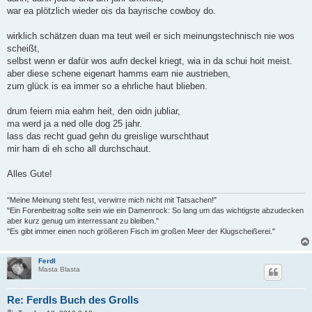
war ea plötzlich wieder ois da bayrische cowboy do.
wirklich schätzen duan ma teut weil er sich meinungstechnisch nie wos
scheißt,
selbst wenn er dafür wos aufn deckel kriegt, wia in da schui hoit meist.
aber diese schene eigenart hamms eam nie austrieben,
zum glück is ea immer so a ehrliche haut blieben.
drum feiern mia eahm heit, den oidn jubliar,
ma werd ja a ned olle dog 25 jahr.
lass das recht guad gehn du greislige wurschthaut
mir ham di eh scho all durchschaut.
Alles Gute!
"Meine Meinung steht fest, verwirre mich nicht mit Tatsachen!"
"Ein Forenbeitrag sollte sein wie ein Damenrock: So lang um das wichtigste abzudecken
aber kurz genug um interressant zu bleiben."
"Es gibt immer einen noch größeren Fisch im großen Meer der Klugscheißerei."
Ferdl
Masta Blasta
Re: Ferdls Buch des Grolls