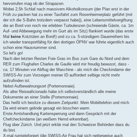
hervorrufen mag ob der Strapazen.
Wobei 2,5h Schlaf nach massivem Alkoholkonsum (der Plan erst in der
Früh zu packen hat zu einer Taxifahrt zum Rosenheimerplatz geführt (mit
der ich die S-Bahn trotzdem verpasst habe)), eine Lebensmittelvergiftung
die an Bord von noch nie erlebten Turbulenzen (schreiende Gäste, ca. 1m
Auf- und Abbewegung mehr im Gurt als im Sitz) flankiert wurde (das erste
Mal
keine
Kotztüten an Bord!) und zu ca. 5-stündigem Dauerreihern bis
ich wieder transportfähig für den dortigen ÖPNV war führte eigentlich auch
schon eine Hausnummer sind.
So let's go!
Nach den letzten Resten Foie Gras im Bus zum Gare du Nord und dem
RER zum Flughafen Charles de Gaulle wird mir freudig bewusst, dass -
ca. 17 Minuten vor Abflug der Maschine - als mich die Checkindame der
SWISS-Air zum Vorzeigen meiner ID auffordert selbige nicht mehr
aufzufinden ist.
Nebst Aufbewahrungsort (Portemonnaie).
Als alter Reiseaficionado habe ich selbstverständlich alle meine
Dokumente an einer Stelle (Portemonnaie).
Das heißt ich besitze zu diesem Zeitpunkt: Mein Mobiltelefon und mich.
Da wird einem gelinde gesagt ein bisschen warm.
Erste Amtshandlung Kartensperrung und dann Gespräch mit der
Chefcheckindame (an weißem Hemd erkennbar).
Flug über Zürich. Und jetzt erklär mal den Schweizer Behörden dass du
du bist.
X-mal rumtelefoniert (die SWISS-Air Frau hat sich netterweise auch