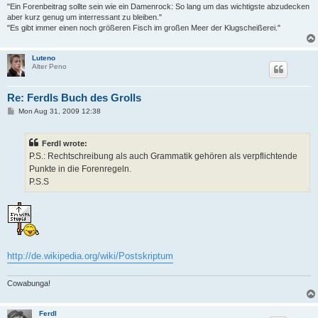
"Ein Forenbeitrag sollte sein wie ein Damenrock: So lang um das wichtigste abzudecken
aber kurz genug um interressant zu bleiben."
"Es gibt immer einen noch größeren Fisch im großen Meer der Klugscheißerei."
Luteno
Alter Peno
Re: Ferdls Buch des Grolls
P
Mon Aug 31, 2009 12:38
o
s
t
Ferdl wrote:
P.S.: Rechtschreibung als auch Grammatik gehören als verpflichtende
Punkte in die Forenregeln.
P.S.S
http://de.wikipedia.org/wiki/Postskriptum
Cowabunga!
Ferdl