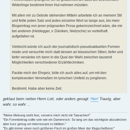
Widerlinge bestimmt ihren Hut nehmen müssten.
Mit allen mir zu Gebote stehenden Mitteln arbeitete ich an meinem Stil
und feilte jeden Satz und jedes einzelne Wort so lange aus, bis mein
Blogeintrag von jener prägnanten Prosa gekennzeichnet wäre, die mir
bei anderen (Heidegger, v. Däniken, Nietzsche) so vorteilhaft
aufgefallen ist.
Vielleicht würde ich auch der journalistisch-pseudoaktuellen Formen
müde und versuchte mich statt dessen an klassischen Stilen; tiefer und
tiefer versänke ich dann in die Qual der Wahl zwischen tausend
Möglichkeiten verschiedener Erzähltechniken.
Packte mich der Ehrgeiz, böte ich auch alles auf, um mit den
komplexesten Versmaßen im lyrischen Umfeld zu jonglieren.
Bestimmt. Habe aber keine Zeit.
geklaut beim netten Herrn Lott, oder anders gesagt:
Hier!
Traurig, aber
wahr, so wahr ...
"Meine Meinung steht fest, verwirre mich nicht mit Tatsachen!"
"Ein Forenbeitrag sollte sein wie ein Damenrock: So lang um das wichtigste abzudecken
aber kurz genug um interressant zu bleiben."
"Es gibt immer einen noch größeren Fisch im großen Meer der Klugscheißerei."