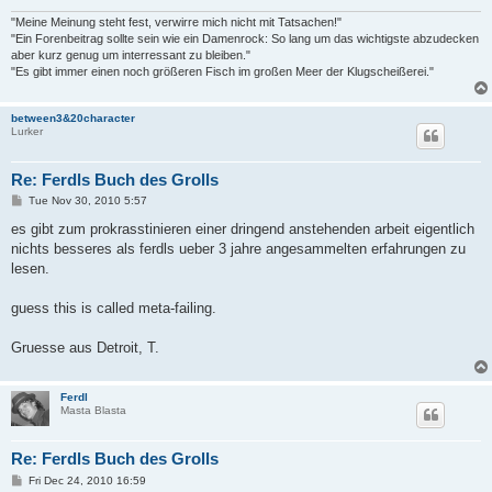
"Meine Meinung steht fest, verwirre mich nicht mit Tatsachen!"
"Ein Forenbeitrag sollte sein wie ein Damenrock: So lang um das wichtigste abzudecken
aber kurz genug um interressant zu bleiben."
"Es gibt immer einen noch größeren Fisch im großen Meer der Klugscheißerei."
between3&20character
Lurker
Re: Ferdls Buch des Grolls
P
Tue Nov 30, 2010 5:57
o
s
es gibt zum prokrasstinieren einer dringend anstehenden arbeit eigentlich
t
nichts besseres als ferdls ueber 3 jahre angesammelten erfahrungen zu
lesen.
guess this is called meta-failing.
Gruesse aus Detroit, T.
Ferdl
Masta Blasta
Re: Ferdls Buch des Grolls
P
Fri Dec 24, 2010 16:59