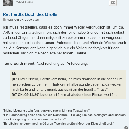
Masta Blasta
Re: Ferdls Buch des Grolls
P
Wed Oct 07, 2009 8:26
o
s
Ich muss feststellen, dass es doch immer wieder vergnüglich ist, um ca.
t
7:40 in der Uni anzukommen, sich dort eine halbe Stunde mit sich selbst
zu beschäftigen um dann mitgeteilt zu bekommen, dass man vergessen
hat uns mitzuteilen dass unser Professor diese und nächste Woche krank
ist. Als Konsequenz kann eigentlich nur ein Vorlesungsboykott für den
restlichen Tag von meiner Seite her folgen. Danke.
Tante Edith meint:
Nachreichung auf Anforderung:
[07 Okt 09 11:18] Ferdl:
kam heim, leg mich draussen in die sonne um
nen bischen zu pennen ... hab keine halbe stunde gepennt, da wecken
mich kurbi und lena ... grund: aus spaß an der freud! ... *hass*
[07 Okt 09 11:20] Luteno:
Ist fast mal wieder einen Eintrag wert ferdl
"Meine Meinung steht fest, verwirre mich nicht mit Tatsachen!"
"Ein Forenbeitrag sollte sein wie ein Damenrock: So lang um das wichtigste abzudecken
aber kurz genug um interressant zu bleiben."
"Es gibt immer einen noch größeren Fisch im großen Meer der Klugscheißerei."