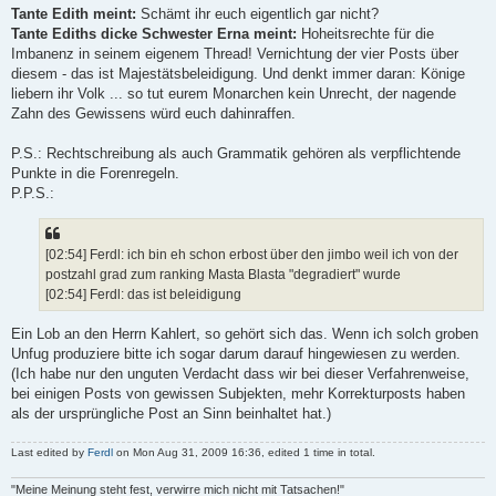
Tante Edith meint:
Schämt ihr euch eigentlich gar nicht?
Tante Ediths dicke Schwester Erna meint:
Hoheitsrechte für die
Imbanenz in seinem eigenem Thread! Vernichtung der vier Posts über
diesem - das ist Majestätsbeleidigung. Und denkt immer daran: Könige
liebern ihr Volk ... so tut eurem Monarchen kein Unrecht, der nagende
Zahn des Gewissens würd euch dahinraffen.
P.S.: Rechtschreibung als auch Grammatik gehören als verpflichtende
Punkte in die Forenregeln.
P.P.S.:
[02:54] Ferdl: ich bin eh schon erbost über den jimbo weil ich von der
postzahl grad zum ranking Masta Blasta "degradiert" wurde
[02:54] Ferdl: das ist beleidigung
Ein Lob an den Herrn Kahlert, so gehört sich das. Wenn ich solch groben
Unfug produziere bitte ich sogar darum darauf hingewiesen zu werden.
(Ich habe nur den unguten Verdacht dass wir bei dieser Verfahrenweise,
bei einigen Posts von gewissen Subjekten, mehr Korrekturposts haben
als der ursprüngliche Post an Sinn beinhaltet hat.)
Last edited by
Ferdl
on Mon Aug 31, 2009 16:36, edited 1 time in total.
"Meine Meinung steht fest, verwirre mich nicht mit Tatsachen!"