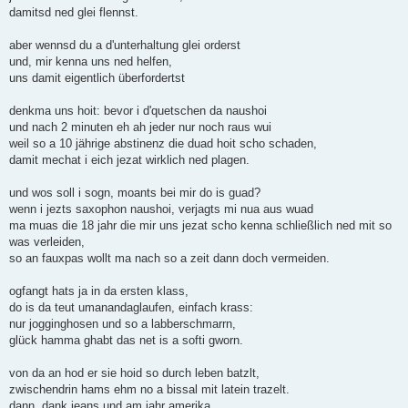
damitsd ned glei flennst.
aber wennsd du a d'unterhaltung glei orderst
und, mir kenna uns ned helfen,
uns damit eigentlich überfordertst
denkma uns hoit: bevor i d'quetschen da naushoi
und nach 2 minuten eh ah jeder nur noch raus wui
weil so a 10 jährige abstinenz die duad hoit scho schaden,
damit mechat i eich jezat wirklich ned plagen.
und wos soll i sogn, moants bei mir do is guad?
wenn i jezts saxophon naushoi, verjagts mi nua aus wuad
ma muas die 18 jahr die mir uns jezat scho kenna schließlich ned mit so
was verleiden,
so an fauxpas wollt ma nach so a zeit dann doch vermeiden.
ogfangt hats ja in da ersten klass,
do is da teut umanandaglaufen, einfach krass:
nur jogginghosen und so a labberschmarrn,
glück hamma ghabt das net is a softi gworn.
von da an hod er sie hoid so durch leben batzlt,
zwischendrin hams ehm no a bissal mit latein trazelt.
dann, dank jeans und am jahr amerika,