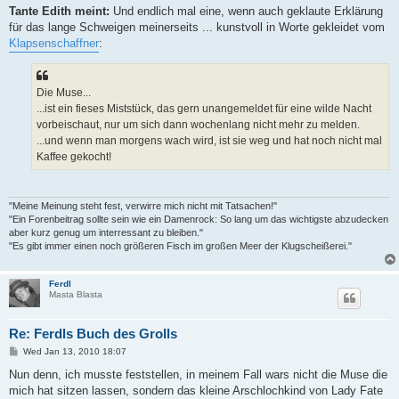
Tante Edith meint:
Und endlich mal eine, wenn auch geklaute Erklärung
für das lange Schweigen meinerseits ... kunstvoll in Worte gekleidet vom
Klapsenschaffner
:
Die Muse...
...ist ein fieses Miststück, das gern unangemeldet für eine wilde Nacht
vorbeischaut, nur um sich dann wochenlang nicht mehr zu melden.
...und wenn man morgens wach wird, ist sie weg und hat noch nicht mal
Kaffee gekocht!
"Meine Meinung steht fest, verwirre mich nicht mit Tatsachen!"
"Ein Forenbeitrag sollte sein wie ein Damenrock: So lang um das wichtigste abzudecken
aber kurz genug um interressant zu bleiben."
"Es gibt immer einen noch größeren Fisch im großen Meer der Klugscheißerei."
Ferdl
Masta Blasta
Re: Ferdls Buch des Grolls
P
Wed Jan 13, 2010 18:07
o
s
Nun denn, ich musste feststellen, in meinem Fall wars nicht die Muse die
t
mich hat sitzen lassen, sondern das kleine Arschlochkind von Lady Fate