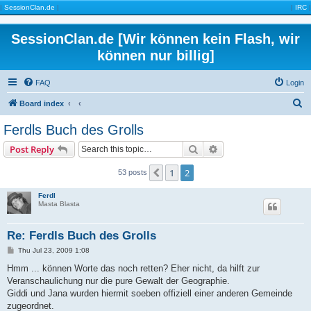
|
SessionClan.de
|
|
IRC
|
SessionClan.de [Wir können kein Flash, wir
können nur billig]
FAQ
Login
S
Board index
e
Ferdls Buch des Grolls
a
Search
Advanced search
Post Reply
r
c
1
2
Previous
53 posts
h
Ferdl
Masta Blasta
Re: Ferdls Buch des Grolls
P
Thu Jul 23, 2009 1:08
o
s
Hmm ... können Worte das noch retten? Eher nicht, da hilft zur
t
Veranschaulichung nur die pure Gewalt der Geographie.
Giddi und Jana wurden hiermit soeben offiziell einer anderen Gemeinde
zugeordnet.