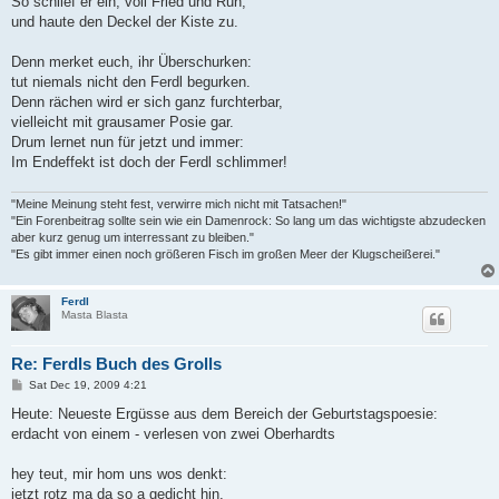
So schlief er ein, voll Fried und Ruh,
und haute den Deckel der Kiste zu.
Denn merket euch, ihr Überschurken:
tut niemals nicht den Ferdl begurken.
Denn rächen wird er sich ganz furchterbar,
vielleicht mit grausamer Posie gar.
Drum lernet nun für jetzt und immer:
Im Endeffekt ist doch der Ferdl schlimmer!
"Meine Meinung steht fest, verwirre mich nicht mit Tatsachen!"
"Ein Forenbeitrag sollte sein wie ein Damenrock: So lang um das wichtigste abzudecken
aber kurz genug um interressant zu bleiben."
"Es gibt immer einen noch größeren Fisch im großen Meer der Klugscheißerei."
Ferdl
Masta Blasta
Re: Ferdls Buch des Grolls
P
Sat Dec 19, 2009 4:21
o
s
Heute: Neueste Ergüsse aus dem Bereich der Geburtstagspoesie:
t
erdacht von einem - verlesen von zwei Oberhardts
hey teut, mir hom uns wos denkt:
jetzt rotz ma da so a gedicht hin,