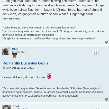
Auch genußvoll über drei Stunden hinweg zelebrierte Frühstücke, bei
welcher als Nahrung für den Geist auch eine ganze Zeitung verschlungen
wird, haben einen Nachteil ... kaum is(s)t man fertig, hat man Aufgrund
der vielen, vergangenen Minuten schon wieder Hunger. Irgendwie
deprimierend.
"Meine Meinung steht fest, verwirre mich nicht mit Tatsachen!"
"Ein Forenbeitrag sollte sein wie ein Damenrock: So lang um das wichtigste abzudecken
aber kurz genug um interressant zu bleiben."
"Es gibt immer einen noch größeren Fisch im großen Meer der Klugscheißerei."
Mais
DICKE EIER
Re: Ferdls Buch des Grolls
P
Mon Oct 11, 2010 17:01
o
s
t
hilarious! Ferld, du bistn Guter
"Er ist ein sehr aggressives Getreide aus der Familie der Süßgräser(Poaceae)und
besonders dafür bekannt, andere Süßgräser bevorzugt in einem nicht sehr effektiven
pyrosynthetischen Prozess(boea smoerensis, lat.)umzusetzten"
Ferdl
Masta Blasta