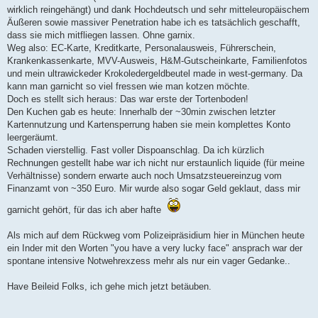
wirklich reingehängt) und dank Hochdeutsch und sehr mitteleuropäischem
Äußeren sowie massiver Penetration habe ich es tatsächlich geschafft,
dass sie mich mitfliegen lassen. Ohne garnix.
Weg also: EC-Karte, Kreditkarte, Personalausweis, Führerschein,
Krankenkassenkarte, MVV-Ausweis, H&M-Gutscheinkarte, Familienfotos
und mein ultrawickeder Krokoledergeldbeutel made in west-germany. Da
kann man garnicht so viel fressen wie man kotzen möchte.
Doch es stellt sich heraus: Das war erste der Tortenboden!
Den Kuchen gab es heute: Innerhalb der ~30min zwischen letzter
Kartennutzung und Kartensperrung haben sie mein komplettes Konto
leergeräumt.
Schaden vierstellig. Fast voller Dispoanschlag. Da ich kürzlich
Rechnungen gestellt habe war ich nicht nur erstaunlich liquide (für meine
Verhältnisse) sondern erwarte auch noch Umsatzsteuereinzug vom
Finanzamt von ~350 Euro. Mir wurde also sogar Geld geklaut, dass mir
garnicht gehört, für das ich aber hafte
Als mich auf dem Rückweg vom Polizeipräsidium hier in München heute
ein Inder mit den Worten "you have a very lucky face" ansprach war der
spontane intensive Notwehrexzess mehr als nur ein vager Gedanke..
Have Beileid Folks, ich gehe mich jetzt betäuben.