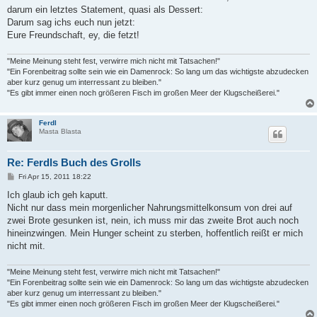
darum ein letztes Statement, quasi als Dessert:
Darum sag ichs euch nun jetzt:
Eure Freundschaft, ey, die fetzt!
"Meine Meinung steht fest, verwirre mich nicht mit Tatsachen!"
"Ein Forenbeitrag sollte sein wie ein Damenrock: So lang um das wichtigste abzudecken
aber kurz genug um interressant zu bleiben."
"Es gibt immer einen noch größeren Fisch im großen Meer der Klugscheißerei."
Ferdl
Masta Blasta
Re: Ferdls Buch des Grolls
P
Fri Apr 15, 2011 18:22
o
s
Ich glaub ich geh kaputt.
t
Nicht nur dass mein morgenlicher Nahrungsmittelkonsum von drei auf
zwei Brote gesunken ist, nein, ich muss mir das zweite Brot auch noch
hineinzwingen. Mein Hunger scheint zu sterben, hoffentlich reißt er mich
nicht mit.
"Meine Meinung steht fest, verwirre mich nicht mit Tatsachen!"
"Ein Forenbeitrag sollte sein wie ein Damenrock: So lang um das wichtigste abzudecken
aber kurz genug um interressant zu bleiben."
"Es gibt immer einen noch größeren Fisch im großen Meer der Klugscheißerei."