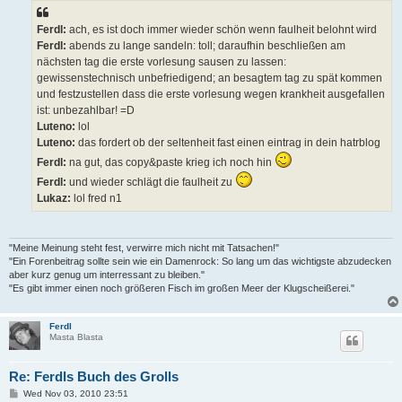
Ferdl:
ach, es ist doch immer wieder schön wenn faulheit belohnt wird
Ferdl:
abends zu lange sandeln: toll; daraufhin beschließen am
nächsten tag die erste vorlesung sausen zu lassen:
gewissenstechnisch unbefriedigend; an besagtem tag zu spät kommen
und festzustellen dass die erste vorlesung wegen krankheit ausgefallen
ist: unbezahlbar! =D
Luteno:
lol
Luteno:
das fordert ob der seltenheit fast einen eintrag in dein hatrblog
Ferdl:
na gut, das copy&paste krieg ich noch hin
Ferdl:
und wieder schlägt die faulheit zu
Lukaz:
lol fred n1
"Meine Meinung steht fest, verwirre mich nicht mit Tatsachen!"
"Ein Forenbeitrag sollte sein wie ein Damenrock: So lang um das wichtigste abzudecken
aber kurz genug um interressant zu bleiben."
"Es gibt immer einen noch größeren Fisch im großen Meer der Klugscheißerei."
Ferdl
Masta Blasta
Re: Ferdls Buch des Grolls
P
Wed Nov 03, 2010 23:51