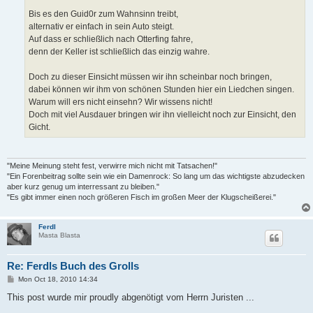
Bis es den Guid0r zum Wahnsinn treibt,
alternativ er einfach in sein Auto steigt.
Auf dass er schließlich nach Otterfing fahre,
denn der Keller ist schließlich das einzig wahre.
Doch zu dieser Einsicht müssen wir ihn scheinbar noch bringen,
dabei können wir ihm von schönen Stunden hier ein Liedchen singen.
Warum will ers nicht einsehn? Wir wissens nicht!
Doch mit viel Ausdauer bringen wir ihn vielleicht noch zur Einsicht, den
Gicht.
"Meine Meinung steht fest, verwirre mich nicht mit Tatsachen!"
"Ein Forenbeitrag sollte sein wie ein Damenrock: So lang um das wichtigste abzudecken
aber kurz genug um interressant zu bleiben."
"Es gibt immer einen noch größeren Fisch im großen Meer der Klugscheißerei."
Ferdl
Masta Blasta
Re: Ferdls Buch des Grolls
P
Mon Oct 18, 2010 14:34
o
s
This post wurde mir proudly abgenötigt vom Herrn Juristen ...
t