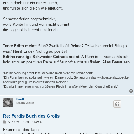
er sei doch nur ein armer Lurch,
und fühlte sich gleich wie erleucht.
Semesterferien abgeschminkt,
weils Konto hint und vorn nicht stimmt,
die Lage ist halt echt mal feucht.
Tante Edith meint:
Sinn? Zweifelhaft! Reime? Teilweise unrein! Bringts
was? Nein! Ende? Nicht grad positiv!
Ediths runzlige Schwester Getrude meint:
A Ruah is ... vasuachts iah
hoid amoi an positiven Reim auf *eucht/*äucht zu finden! Alles Banausen!
"Meine Meinung steht fest, verwirre mich nicht mit Tatsachen!"
"Ein Forenbeitrag sollte sein wie ein Damenrock: So lang um das wichtigste abzudecken
aber kurz genug um interressant zu bleiben."
"Es gibt immer einen noch größeren Fisch im großen Meer der Klugscheißerei."
Ferdl
Masta Blasta
Re: Ferdls Buch des Grolls
P
Sun Oct 10, 2010 14:54
o
s
Erkenntnis des Tages:
t