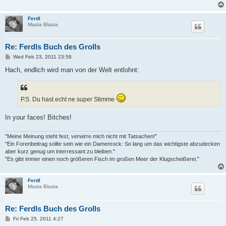
Ferdl
Masta Blasta
Re: Ferdls Buch des Grolls
P
Wed Feb 23, 2011 23:58
o
s
Hach, endlich wird man von der Welt entlohnt:
t
P.S. Du hast echt ne super Stimme
In your faces! Bitches!
"Meine Meinung steht fest, verwirre mich nicht mit Tatsachen!"
"Ein Forenbeitrag sollte sein wie ein Damenrock: So lang um das wichtigste abzudecken
aber kurz genug um interressant zu bleiben."
"Es gibt immer einen noch größeren Fisch im großen Meer der Klugscheißerei."
Ferdl
Masta Blasta
Re: Ferdls Buch des Grolls
P
Fri Feb 25, 2011 4:27
o