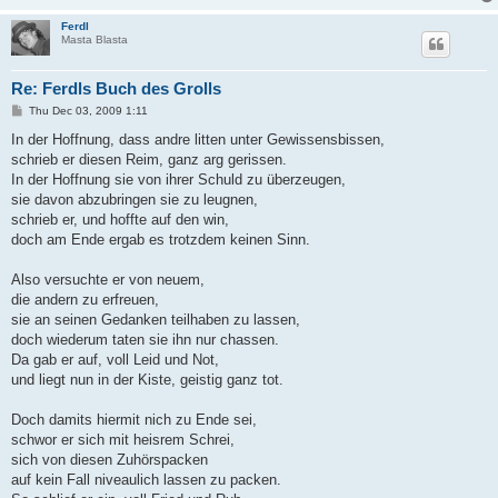
Ferdl
Masta Blasta
Re: Ferdls Buch des Grolls
P
Thu Dec 03, 2009 1:11
o
s
In der Hoffnung, dass andre litten unter Gewissensbissen,
t
schrieb er diesen Reim, ganz arg gerissen.
In der Hoffnung sie von ihrer Schuld zu überzeugen,
sie davon abzubringen sie zu leugnen,
schrieb er, und hoffte auf den win,
doch am Ende ergab es trotzdem keinen Sinn.
Also versuchte er von neuem,
die andern zu erfreuen,
sie an seinen Gedanken teilhaben zu lassen,
doch wiederum taten sie ihn nur chassen.
Da gab er auf, voll Leid und Not,
und liegt nun in der Kiste, geistig ganz tot.
Doch damits hiermit nich zu Ende sei,
schwor er sich mit heisrem Schrei,
sich von diesen Zuhörspacken
auf kein Fall niveaulich lassen zu packen.