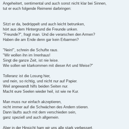
s
Angeheitert, sentimental und auch sonst nicht klar bei Sinnen,
t
tut er euch folgende Reimerei darbringen:
Sitzt er da, bedröppelt und auch leicht betrunken,
hört aus dem Hintergrund die Freunde unken.
"Freunde?", fragt man. Und die verarschen den Armen?
Haben die am Ende denn gar kein Erbarmen?
"Nein!", schrein die Schufte raus.
"Wir wollen ihn im Irrenhaus!
Singt die ganze Zeit, ist nie leise.
Wie sollen wir klarkommen mit dieser Art und Weise?"
Tolleranz ist die Losung hier,
und nein, so richtig, und nicht nur auf Papier.
Weil angewandt hilfs beiden Seiten nur.
Macht eure Seelen wieder heil, ist wie ne Kur.
Man muss nur einfach akzeptieren,
nicht immer auf die Schwächen des Andern stieren.
Dann läufts auch mit dem verschieden sein,
ganz speziell und auch allgemein.
Aber in der Hinsicht ham wir uns alle stark verbessert,