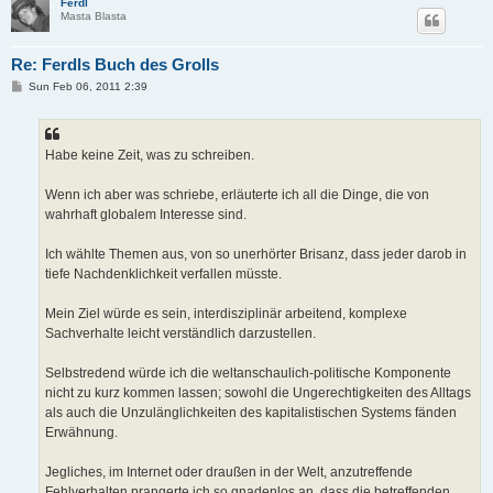
Ferdl
Masta Blasta
Re: Ferdls Buch des Grolls
P
Sun Feb 06, 2011 2:39
o
s
t
Habe keine Zeit, was zu schreiben.
Wenn ich aber was schriebe, erläuterte ich all die Dinge, die von
wahrhaft globalem Interesse sind.
Ich wählte Themen aus, von so unerhörter Brisanz, dass jeder darob in
tiefe Nachdenklichkeit verfallen müsste.
Mein Ziel würde es sein, interdisziplinär arbeitend, komplexe
Sachverhalte leicht verständlich darzustellen.
Selbstredend würde ich die weltanschaulich-politische Komponente
nicht zu kurz kommen lassen; sowohl die Ungerechtigkeiten des Alltags
als auch die Unzulänglichkeiten des kapitalistischen Systems fänden
Erwähnung.
Jegliches, im Internet oder draußen in der Welt, anzutreffende
Fehlverhalten prangerte ich so gnadenlos an, dass die betreffenden