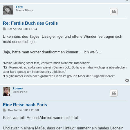
Ferdl
Masta Blasta
Re: Ferdls Buch des Grolls
P
Sat Apr 23, 2011 1:24
o
s
Erkenntnis des Tages: Essigreiniger und offene Wunden vertragen sich
t
nicht sonderlich gut.
Jaja, hätte man vorher draufkommen können ... ich weiß ...
"Meine Meinung steht fest, verwirre mich nicht mit Tatsachen!"
"Ein Forenbeitrag sollte sein wie ein Damenrock: So lang um das wichtigste abzudecken
aber kurz genug um interressant zu bleiben."
"Es gibt immer einen noch größeren Fisch im großen Meer der Klugscheißerei."
Luteno
Alter Peno
Eine Reise nach Paris
P
Thu Jul 14, 2011 20:58
o
s
Paris war toll. An und Abreise waren nicht toll.
t
Und zwar in einem Maße, dass der Hinflug* nurmehr ein müdes Lächeln