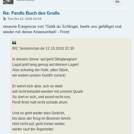
Re: Ferdls Buch des Grolls
P
Tue Oct 12, 2010 22:54
o
s
neueste Ereignisse von "Giddi du Schlingel, beehr uns gefälligst mal
t
wieder mit deiner Anwesenheit! - Front:
IRC Sessionclan.de 12.10.2010 22:30
In diesem Sinne: auf geht Stinglwagner!
Lagst jetzt lang genug auf deinem Lager!
Also schwing die Hufe, altes Stück,
wir wollen unsren Guid0r zurück!
Er wehrt sich aber, ach so stark
will nicht belastet werden mit unsrem Quark.
So ziert er sich, und pusst recht rum,
Ferdl finds halt recht schade drum.
Und so geht weiter dies Gedicht,
bis dass der Krug im Brunnen bricht.
Hört nicht auf, geht immer weiter,
weiter rauf die Ärgerleiter.