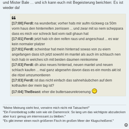
und Mister Bale ... und ich kann euch mit Begeisterung berichten: Es ist
wieder da!
[17:00] Ferdl:
na wunderbar, vorher hats mir aufm rückweg ca 50m
vorm haus den hinterreifen zerrissen ... und zwar mit so nem scheppara
dass es mich vor schreck fast vom radl ghaun hat
[17:01] Ferdl:
jetzt hab ich den reifen raus und angeschaut ... es war
kein normaler platzer
[17:01] Ferdl:
scheinbar hat mein hinterrad sowas von zu eiern
angefangen dass ich jetzt sowohl im mantel als auch im schlauch nen
loch hab in welches ich mit beiden daumen reinkomme
[17:03] Ferdl:
dh also neues hinterrad, neuen mantel und neuen
schlach kaufen ... mal ganz abgesehn davon dass es ein mords akt ist
die ritzel umzumontieren
[17:03] Ferdl:
ist das nicht einfach das sahnehäubchen auf dem
kothaufen der mein tag ist?
[17:04] TheBeast:
eher die buttersaeurekroenung
"Meine Meinung steht fest, verwirre mich nicht mit Tatsachen!"
"Ein Forenbeitrag sollte sein wie ein Damenrock: So lang um das wichtigste abzudecken
aber kurz genug um interressant zu bleiben."
"Es gibt immer einen noch größeren Fisch im großen Meer der Klugscheißerei."