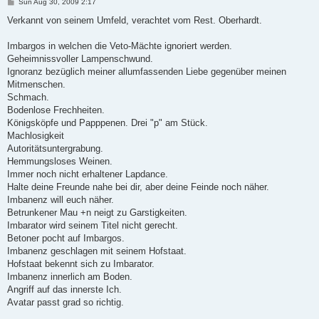
P
Sun Aug 30, 2009 2:17
o
s
Verkannt von seinem Umfeld, verachtet vom Rest. Oberhardt.
t
Imbargos in welchen die Veto-Mächte ignoriert werden.
Geheimnissvoller Lampenschwund.
Ignoranz bezüglich meiner allumfassenden Liebe gegenüber meinen
Mitmenschen.
Schmach.
Bodenlose Frechheiten.
Königsköpfe und Papppenen. Drei "p" am Stück.
Machlosigkeit
Autoritätsuntergrabung.
Hemmungsloses Weinen.
Immer noch nicht erhaltener Lapdance.
Halte deine Freunde nahe bei dir, aber deine Feinde noch näher.
Imbanenz will euch näher.
Betrunkener Mau +n neigt zu Garstigkeiten.
Imbarator wird seinem Titel nicht gerecht.
Betoner pocht auf Imbargos.
Imbanenz geschlagen mit seinem Hofstaat.
Hofstaat bekennt sich zu Imbarator.
Imbanenz innerlich am Boden.
Angriff auf das innerste Ich.
Avatar passt grad so richtig.