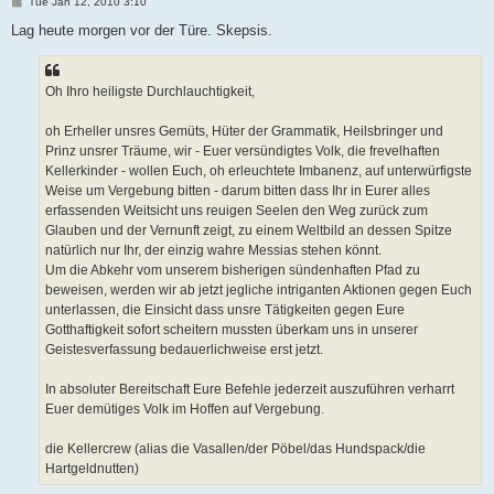
P
Tue Jan 12, 2010 3:10
o
s
Lag heute morgen vor der Türe. Skepsis.
t
Oh Ihro heiligste Durchlauchtigkeit,
oh Erheller unsres Gemüts, Hüter der Grammatik, Heilsbringer und
Prinz unsrer Träume, wir - Euer versündigtes Volk, die frevelhaften
Kellerkinder - wollen Euch, oh erleuchtete Imbanenz, auf unterwürfigste
Weise um Vergebung bitten - darum bitten dass Ihr in Eurer alles
erfassenden Weitsicht uns reuigen Seelen den Weg zurück zum
Glauben und der Vernunft zeigt, zu einem Weltbild an dessen Spitze
natürlich nur Ihr, der einzig wahre Messias stehen könnt.
Um die Abkehr vom unserem bisherigen sündenhaften Pfad zu
beweisen, werden wir ab jetzt jegliche intriganten Aktionen gegen Euch
unterlassen, die Einsicht dass unsre Tätigkeiten gegen Eure
Gotthaftigkeit sofort scheitern mussten überkam uns in unserer
Geistesverfassung bedauerlichweise erst jetzt.
In absoluter Bereitschaft Eure Befehle jederzeit auszuführen verharrt
Euer demütiges Volk im Hoffen auf Vergebung.
die Kellercrew (alias die Vasallen/der Pöbel/das Hundspack/die
Hartgeldnutten)