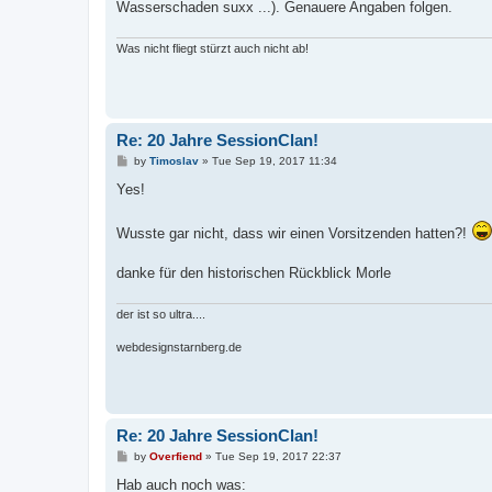
Wasserschaden suxx ...). Genauere Angaben folgen.
Was nicht fliegt stürzt auch nicht ab!
Re: 20 Jahre SessionClan!
P
by
Timoslav
»
Tue Sep 19, 2017 11:34
o
s
Yes!
t
Wusste gar nicht, dass wir einen Vorsitzenden hatten?!
danke für den historischen Rückblick Morle
der ist so ultra....
webdesignstarnberg.de
Re: 20 Jahre SessionClan!
P
by
Overfiend
»
Tue Sep 19, 2017 22:37
o
s
Hab auch noch was: