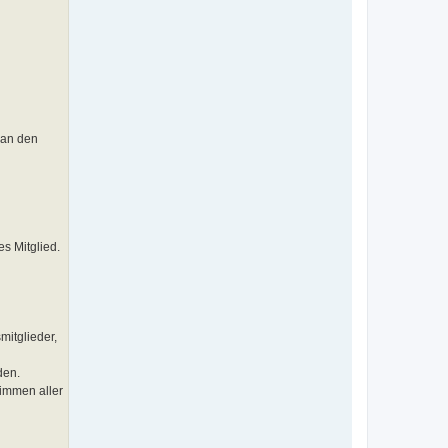
 an den
s Mitglied.
mitglieder,
den.
timmen aller