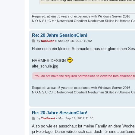
Required: at least 5 years of experience with Windows Server 2016
N.O.N.S.U.C.H.: Networked Obedient Neohuman Skilled in Ultimate Ca
Re: 20 Jahre SessionClan!
P
by
NonSuch
»
Sat Sep 16, 2017 10:02
o
s
Habe noch ein kleines Schmankerl aus der glorreichen Ses
t
HAMMER DESIGN
alte_schule.jpg
You do not have the required permissions to view the files attached to
Required: at least 5 years of experience with Windows Server 2016
N.O.N.S.U.C.H.: Networked Obedient Neohuman Skilled in Ultimate Ca
Re: 20 Jahre SessionClan!
P
by
TheBeast
»
Mon Sep 18, 2017 11:06
o
s
Also so wie es ausschaut ist meine Family an dem Woche
t
ja Feiertage. Daher würde sich das doch für eine Jubiläumss