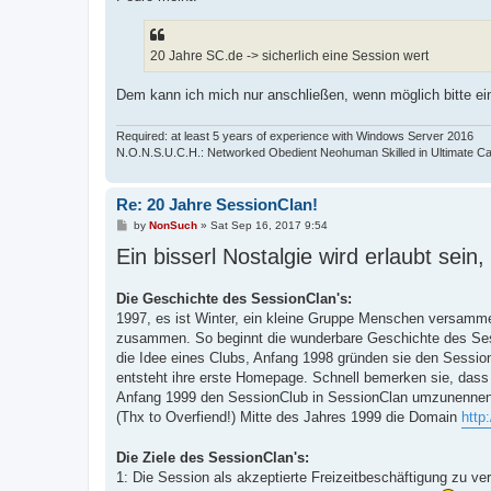
20 Jahre SC.de -> sicherlich eine Session wert
Dem kann ich mich nur anschließen, wenn möglich bitte e
Required: at least 5 years of experience with Windows Server 2016
N.O.N.S.U.C.H.: Networked Obedient Neohuman Skilled in Ultimate Ca
Re: 20 Jahre SessionClan!
P
by
NonSuch
»
Sat Sep 16, 2017 9:54
o
Ein bisserl Nostalgie wird erlaubt sein,
s
t
Die Geschichte des SessionClan's:
1997, es ist Winter, ein kleine Gruppe Menschen versamm
zusammen. So beginnt die wunderbare Geschichte des Sessi
die Idee eines Clubs, Anfang 1998 gründen sie den Session
entsteht ihre erste Homepage. Schnell bemerken sie, dass i
Anfang 1999 den SessionClub in SessionClan umzunennen. 
(Thx to Overfiend!) Mitte des Jahres 1999 die Domain
http
Die Ziele des SessionClan's:
1: Die Session als akzeptierte Freizeitbeschäftigung zu ver