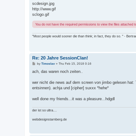
t
scdesign.jpg
http://www.gif
sclogo.gif
You do not have the required permissions to view the files attached to
"Most people would sooner die than think; in fact, they do so. " - Bertr
Re: 20 Jahre SessionClan!
P
by
Timoslav
»
Thu Feb 15, 2018 0:16
o
s
ach, das waren noch zeiten..
t
wer nicht die news auf dem screen von jimbo gelesen hat: T
entsinnen). achja und [cipher] suxxx *hehe*
well done my friends...it was a pleasure...hdgdl
der ist so ultra....
webdesignstarnberg.de