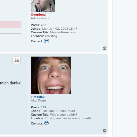
o
s
l
a
Overfiend
v
Administrator
Posts:
792
Joined:
Mon Jun 02, 2003 18:47
Custom Title:
Meister-Penetrator
Location:
Otterfing
C
Contact:
o
n
T
t
o
a
p
c
t
O
v
e
r
f
 mich dunkel
i
e
n
d
Timoslav
Alter Peno
Posts:
419
Joined:
Tue Jun 03, 2003 6:49
Custom Title:
Who's your daddy?
Location:
Tutzing am See ist was ich dreh!
C
Contact:
o
n
T
t
o
a