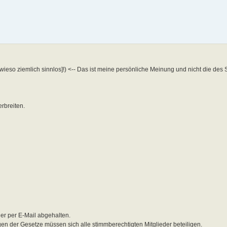
ieso ziemlich sinnlos]!) <-- Das ist meine persönliche Meinung und nicht die des S
rbreiten.
er per E-Mail abgehalten.
n der Gesetze müssen sich alle stimmberechtigten Mitglieder beteiligen.