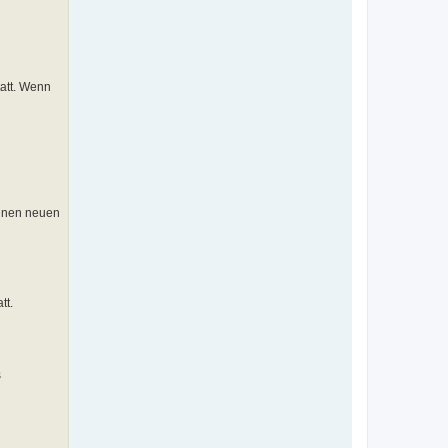
tatt. Wenn
einen neuen
tt.
s