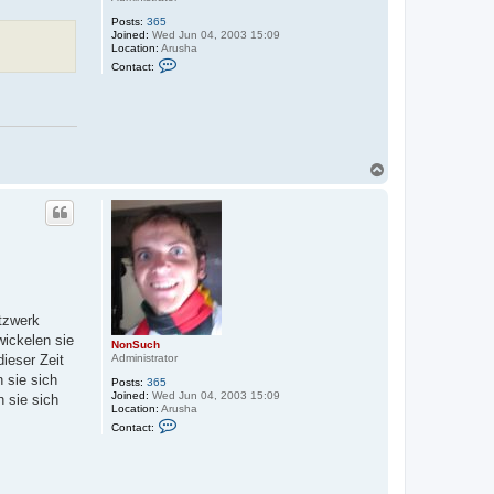
Posts:
365
Joined:
Wed Jun 04, 2003 15:09
Location:
Arusha
C
Contact:
o
n
t
a
c
t
N
o
T
n
o
S
p
u
c
h
tzwerk
wickelen sie
NonSuch
Administrator
ieser Zeit
 sie sich
Posts:
365
Joined:
Wed Jun 04, 2003 15:09
 sie sich
Location:
Arusha
C
Contact:
o
n
t
a
c