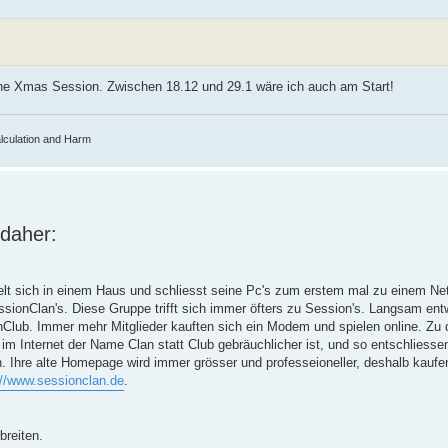
ine Xmas Session. Zwischen 18.12 und 29.1 wäre ich auch am Start!
lculation and Harm
 daher:
elt sich in einem Haus und schliesst seine Pc's zum erstem mal zu einem Ne
onClan's. Diese Gruppe trifft sich immer öfters zu Session's. Langsam ent
Club. Immer mehr Mitglieder kauften sich ein Modem und spielen online. Zu d
m Internet der Name Clan statt Club gebräuchlicher ist, und so entschliessen
Ihre alte Homepage wird immer grösser und professeioneller, deshalb kaufen
://www.sessionclan.de
.
breiten.