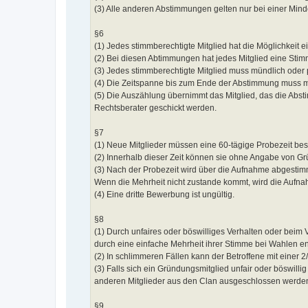
(3) Alle anderen Abstimmungen gelten nur bei einer Minde
§6
(1) Jedes stimmberechtigte Mitglied hat die Möglichkeit 
(2) Bei diesen Abtimmungen hat jedes Mitglied eine St
(3) Jedes stimmberechtigte Mitglied muss mündlich oder p
(4) Die Zeitspanne bis zum Ende der Abstimmung muss m
(5) Die Auszählung übernimmt das Mitglied, das die Abst
Rechtsberater geschickt werden.
§7
(1) Neue Mitglieder müssen eine 60-tägige Probezeit be
(2) Innerhalb dieser Zeit können sie ohne Angabe von G
(3) Nach der Probezeit wird über die Aufnahme abgestimmt
Wenn die Mehrheit nicht zustande kommt, wird die Aufnah
(4) Eine dritte Bewerbung ist ungültig.
§8
(1) Durch unfaires oder böswilliges Verhalten oder bei
durch eine einfache Mehrheit ihrer Stimme bei Wahlen en
(2) In schlimmeren Fällen kann der Betroffene mit einer
(3) Falls sich ein Gründungsmitglied unfair oder böswilli
anderen Mitglieder aus den Clan ausgeschlossen werde
§9