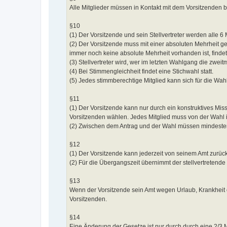
Alle Mitglieder müssen in Kontakt mit dem Vorsitzenden b
§10
(1) Der Vorsitzende und sein Stellvertreter werden alle 
(2) Der Vorsitzende muss mit einer absoluten Mehrheit ge
immer noch keine absolute Mehrheit vorhanden ist, findet 
(3) Stellvertreter wird, wer im letzten Wahlgang die zwei
(4) Bei Stimmengleichheit findet eine Stichwahl statt.
(5) Jedes stimmberechtige Mitglied kann sich für die Wahl
§11
(1) Der Vorsitzende kann nur durch ein konstruktives M
Vorsitzenden wählen. Jedes Mitglied muss von der Wahl i
(2) Zwischen dem Antrag und der Wahl müssen mindesten
§12
(1) Der Vorsitzende kann jederzeit von seinem Amt zurück
(2) Für die Übergangszeit übernimmt der stellvertretende
§13
Wenn der Vorsitzende sein Amt wegen Urlaub, Krankheit 
Vorsitzenden.
§14
Eine Änderung der Gesetze ist nur durch durch eine 2/3 M