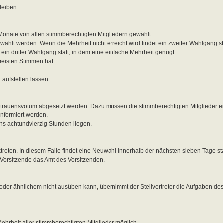
leiben.
6 Monate von allen stimmberechtigten Mitgliedern gewählt.
wählt werden. Wenn die Mehrheit nicht erreicht wird findet ein zweiter Wahlgang s
ein dritter Wahlgang statt, in dem eine einfache Mehrheit genügt.
tmeisten Stimmen hat.
 aufstellen lassen.
isstrauensvotum abgesetzt werden. Dazu müssen die stimmberechtigten Mitglieder 
nformiert werden.
s achtundvierzig Stunden liegen.
treten. In diesem Falle findet eine Neuwahl innerhalb der nächsten sieben Tage sta
 Vorsitzende das Amt des Vorsitzenden.
oder ähnlichem nicht ausüben kann, übernimmt der Stellvertreter die Aufgaben de
ehrheit aller stimmberechtigten Mitglieder möglich.