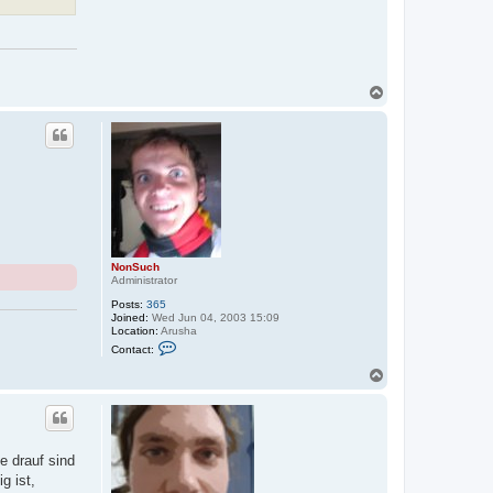
T
o
p
NonSuch
Administrator
Posts:
365
Joined:
Wed Jun 04, 2003 15:09
Location:
Arusha
C
Contact:
o
n
T
t
o
a
p
c
t
N
o
 drauf sind
n
S
g ist,
u