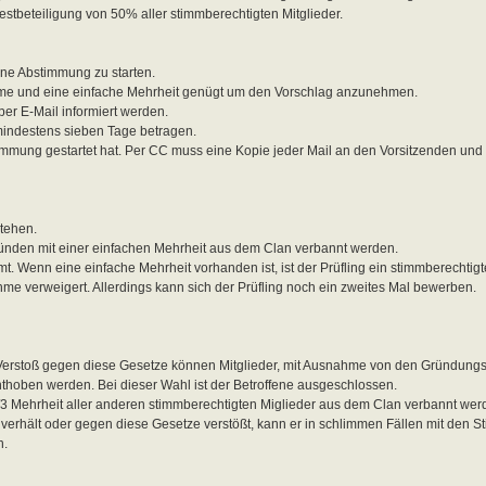
stbeteiligung von 50% aller stimmberechtigten Mitglieder.
eine Abstimmung zu starten.
imme und eine einfache Mehrheit genügt um den Vorschlag anzunehmen.
er E-Mail informiert werden.
indestens sieben Tage betragen.
immung gestartet hat. Per CC muss eine Kopie jeder Mail an den Vorsitzenden und
stehen.
ründen mit einer einfachen Mehrheit aus dem Clan verbannt werden.
. Wenn eine einfache Mehrheit vorhanden ist, ist der Prüfling ein stimmberechtigte
me verweigert. Allerdings kann sich der Prüfling noch ein zweites Mal bewerben.
m Verstoß gegen diese Gesetze können Mitglieder, mit Ausnahme von den Gründungs
thoben werden. Bei dieser Wahl ist der Betroffene ausgeschlossen.
 2/3 Mehrheit aller anderen stimmberechtigten Miglieder aus dem Clan verbannt wer
g verhält oder gegen diese Gesetze verstößt, kann er in schlimmen Fällen mit den S
n.