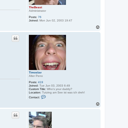
c
h
TheBeast
Administrator
Posts:
76
Joined:
Mon Jun 02, 2003 19:47
T
o
p
Timoslav
Alter Peno
Posts:
419
Joined:
Tue Jun 03, 2003 6:49
Custom Title:
Who's your daddy?
Location:
Tutzing am See ist was ich dreh!
C
Contact:
o
n
T
t
o
a
p
c
t
T
i
m