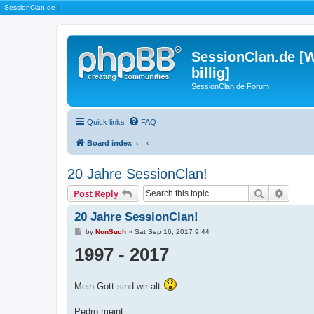
|
SessionClan.de
|
SessionClan.de [W
billig]
SessionClan.de Forum
Quick links
FAQ
Board index
20 Jahre SessionClan!
Search
Advanc
Post Reply
20 Jahre SessionClan!
P
by
NonSuch
»
Sat Sep 16, 2017 9:44
o
1997 - 2017
s
t
Mein Gott sind wir alt
Pedro meint: