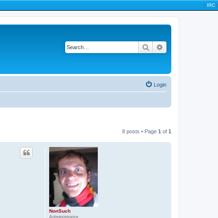
|
IRC
|
Search
Advanced search
Login
8 posts • Page
1
of
1
NonSuch
Administrator