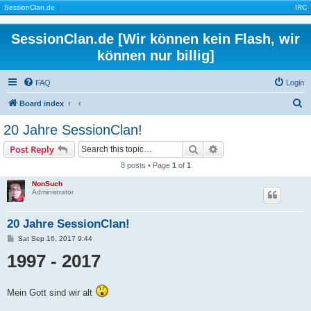
|
SessionClan.de
|
|
IRC
|
SessionClan.de [Wir können kein Flash, wir
können nur billig]
FAQ
Login
S
Board index
e
20 Jahre SessionClan!
a
Search
Advanced search
Post Reply
r
8 posts • Page
1
of
1
c
NonSuch
h
Administrator
20 Jahre SessionClan!
P
Sat Sep 16, 2017 9:44
o
1997 - 2017
s
t
Mein Gott sind wir alt