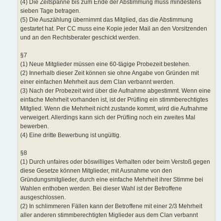
(4) Die Zeitspanne bis zum Ende der Abstimmung muss mindestens
sieben Tage betragen.
(5) Die Auszählung übernimmt das Mitglied, das die Abstimmung
gestartet hat. Per CC muss eine Kopie jeder Mail an den Vorsitzenden
und an den Rechtsberater geschickt werden.
§7
(1) Neue Mitglieder müssen eine 60-tägige Probezeit bestehen.
(2) Innerhalb dieser Zeit können sie ohne Angabe von Gründen mit
einer einfachen Mehrheit aus dem Clan verbannt werden.
(3) Nach der Probezeit wird über die Aufnahme abgestimmt. Wenn eine
einfache Mehrheit vorhanden ist, ist der Prüfling ein stimmberechtigtes
Mitglied. Wenn die Mehrheit nicht zustande kommt, wird die Aufnahme
verweigert. Allerdings kann sich der Prüfling noch ein zweites Mal
bewerben.
(4) Eine dritte Bewerbung ist ungültig.
§8
(1) Durch unfaires oder böswilliges Verhalten oder beim Verstoß gegen
diese Gesetze können Mitglieder, mit Ausnahme von den
Gründungsmitglieder, durch eine einfache Mehrheit ihrer Stimme bei
Wahlen enthoben werden. Bei dieser Wahl ist der Betroffene
ausgeschlossen.
(2) In schlimmeren Fällen kann der Betroffene mit einer 2/3 Mehrheit
aller anderen stimmberechtigten Miglieder aus dem Clan verbannt