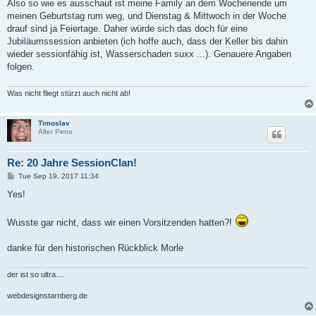
s
Also so wie es ausschaut ist meine Family an dem Wochenende um
t
meinen Geburtstag rum weg, und Dienstag & Mittwoch in der Woche
drauf sind ja Feiertage. Daher würde sich das doch für eine
Jubiläumssession anbieten (ich hoffe auch, dass der Keller bis dahin
wieder sessionfähig ist, Wasserschaden suxx ...). Genauere Angaben
folgen.
Was nicht fliegt stürzt auch nicht ab!
Timoslav
Alter Peno
Re: 20 Jahre SessionClan!
P
Tue Sep 19, 2017 11:34
o
s
Yes!
t
Wusste gar nicht, dass wir einen Vorsitzenden hatten?!
danke für den historischen Rückblick Morle
der ist so ultra....
webdesignstarnberg.de