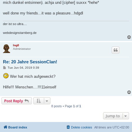
mich dunkel entsinnen). achja und [cipher] suxxx *hehe*
well done my friends...it was a pleasure...hdgdl
der ist so ultra....
webdesignstarnberg.de
Ing0
Administrator
Re: 20 Jahre SessionClan!
P
Tue Jun 04, 2019 0:39
o
s
Wer hat mich aufgeweckt?
t
Hilfe!!! Menschen....!!!11einself
Post Reply
8 posts • Page
1
of
1
Jump to
Board index
Delete cookies
All times are
UTC+02:00