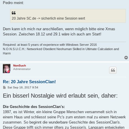
Pedro meint:
20 Jahre SC.de -> sicherlich eine Session wert
Dem kann ich mich nur anschließen, wenn möglich bitte eine Xmas
Session. Zwischen 18.12 und 29.1 wäre ich auch am Start!
Required: at least 5 years of experience with Windows Server 2016
N.O.N.S.U.C.H.: Networked Obedient Neohuman Skilled in Ultimate Calculation and
Harm
NonSuch
Administrator
Re: 20 Jahre SessionClan!
P
Sat Sep 16, 2017 9:54
o
Ein bisserl Nostalgie wird erlaubt sein, daher:
s
t
Die Geschichte des SessionClan's:
1997, es ist Winter, ein kleine Gruppe Menschen versammelt sich in
einem Haus und schliesst seine Pc's zum erstem mal zu einem Netzwerk
zusammen. So beginnt die wunderbare Geschichte des SessionClan's.
Diese Gruppe trifft sich immer öfters zu Session's. Langsam entwickelen