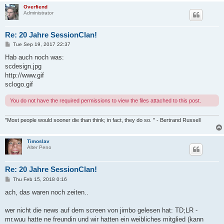
Overfiend
Administrator
Re: 20 Jahre SessionClan!
P
Tue Sep 19, 2017 22:37
o
s
Hab auch noch was:
t
scdesign.jpg
http://www.gif
sclogo.gif
You do not have the required permissions to view the files attached to this post.
"Most people would sooner die than think; in fact, they do so. " - Bertrand Russell
Timoslav
Alter Peno
Re: 20 Jahre SessionClan!
P
Thu Feb 15, 2018 0:16
o
s
ach, das waren noch zeiten..
t
wer nicht die news auf dem screen von jimbo gelesen hat: TD;LR -
mr.wuu hatte ne freundin und wir hatten ein weibliches mitglied (kann