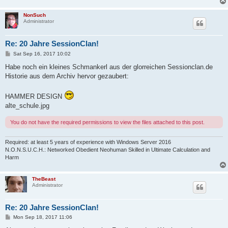
NonSuch
Administrator
Re: 20 Jahre SessionClan!
P
Sat Sep 16, 2017 10:02
o
s
Habe noch ein kleines Schmankerl aus der glorreichen Sessionclan.de
t
Historie aus dem Archiv hervor gezaubert:
HAMMER DESIGN
alte_schule.jpg
You do not have the required permissions to view the files attached to this post.
Required: at least 5 years of experience with Windows Server 2016
N.O.N.S.U.C.H.: Networked Obedient Neohuman Skilled in Ultimate Calculation and
Harm
TheBeast
Administrator
Re: 20 Jahre SessionClan!
P
Mon Sep 18, 2017 11:06
o