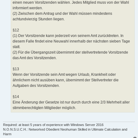
einen neuen Vorsitzenden wählen. Jedes Mitglied muss von der Wahl
informiert werden.
(2) Zwischen dem Antrag und der Wahl müssen mindestens
achtundvierzig Stunden liegen.
§12
(1) Der Vorsitzende kann jederzeit von seinem Amt zurücktreten. In
diesem Falle findet eine Neuwahl innerhalb der nächsten sieben Tage
statt.
(2) Für die Übergangszeit übernimmt der stellvertretende Vorsitzende
das Amt des Vorsitzenden.
§13
Wenn der Vorsitzende sein Amt wegen Urlaub, Krankheit oder
ähnlichem nicht ausüben kann, übernimmt der Stellvertreter die
Aufgaben des Vorsitzenden.
§14
Eine Änderung der Gesetze ist nur durch durch eine 2/3 Mehrheit aller
stimmberechtigten Mitglieder möglich.
Required: at least 5 years of experience with Windows Server 2016
N.O.N.S.U.C.H.: Networked Obedient Neohuman Skilled in Ultimate Calculation and
Harm