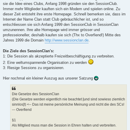
sie die Idee eines Clubs, Anfang 1998 gründen sie den SessionClub.
Immer mehr Mitglieder kauften sich ein Modem und spielen online. Zu
dieser Zeit entsteht ihre erste Homepage. Schnell bemerken sie, dass im
Internet der Name Clan statt Club gebräuchlicher ist, und so
entschliessen sie sich Anfang 1999 den SessionClub in SessionClan
umzunennen. Ihre alte Homepage wird immer grösser und
professeioneller, deshalb kaufen sie sich (Thx to Overfiend!) Mitte des
Jahres 1999 die Domain
http://www.sessionclan.de
.
Die Ziele des SessionClan's:
1: Die Session als akzeptierte Freizeitbeschäftigung zu verbreiten.
2: Eine weltumspannende Organisation zu werden
3: Riesige Sessions zu organisieren.
Hier nochmal ein kleiner Auszug aus unserer Satzung
Die Gesetze des SessionClan
(Die Gesetze werden eigentlich nie beachtet [und sind sowieso ziemlich
sinnlos]!) <-- Das ist meine persönliche Meinung und nicht die des SCs!
--- Overfiend
§1
Als Mitglied muss man die Session in Ehren halten und verbreiten.