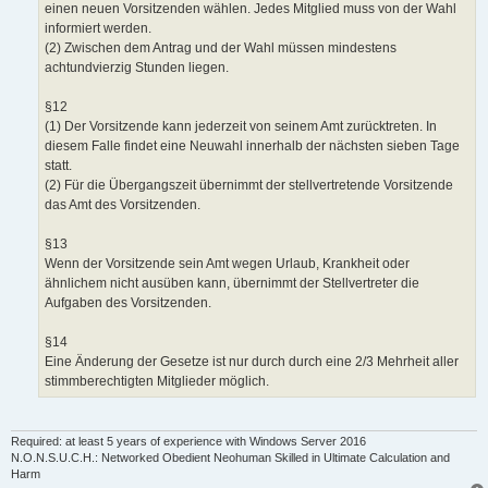
einen neuen Vorsitzenden wählen. Jedes Mitglied muss von der Wahl
informiert werden.
(2) Zwischen dem Antrag und der Wahl müssen mindestens
achtundvierzig Stunden liegen.
§12
(1) Der Vorsitzende kann jederzeit von seinem Amt zurücktreten. In
diesem Falle findet eine Neuwahl innerhalb der nächsten sieben Tage
statt.
(2) Für die Übergangszeit übernimmt der stellvertretende Vorsitzende
das Amt des Vorsitzenden.
§13
Wenn der Vorsitzende sein Amt wegen Urlaub, Krankheit oder
ähnlichem nicht ausüben kann, übernimmt der Stellvertreter die
Aufgaben des Vorsitzenden.
§14
Eine Änderung der Gesetze ist nur durch durch eine 2/3 Mehrheit aller
stimmberechtigten Mitglieder möglich.
Required: at least 5 years of experience with Windows Server 2016
N.O.N.S.U.C.H.: Networked Obedient Neohuman Skilled in Ultimate Calculation and
Harm