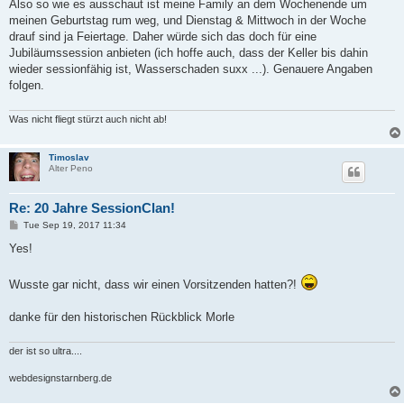
s
Also so wie es ausschaut ist meine Family an dem Wochenende um
t
meinen Geburtstag rum weg, und Dienstag & Mittwoch in der Woche
drauf sind ja Feiertage. Daher würde sich das doch für eine
Jubiläumssession anbieten (ich hoffe auch, dass der Keller bis dahin
wieder sessionfähig ist, Wasserschaden suxx ...). Genauere Angaben
folgen.
Was nicht fliegt stürzt auch nicht ab!
Timoslav
Alter Peno
Re: 20 Jahre SessionClan!
P
Tue Sep 19, 2017 11:34
o
s
Yes!
t
Wusste gar nicht, dass wir einen Vorsitzenden hatten?!
danke für den historischen Rückblick Morle
der ist so ultra....
webdesignstarnberg.de