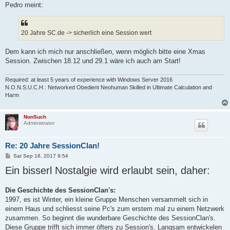
Pedro meint:
20 Jahre SC.de -> sicherlich eine Session wert
Dem kann ich mich nur anschließen, wenn möglich bitte eine Xmas
Session. Zwischen 18.12 und 29.1 wäre ich auch am Start!
Required: at least 5 years of experience with Windows Server 2016
N.O.N.S.U.C.H.: Networked Obedient Neohuman Skilled in Ultimate Calculation and
Harm
NonSuch
Administrator
Re: 20 Jahre SessionClan!
P
Sat Sep 16, 2017 9:54
o
Ein bisserl Nostalgie wird erlaubt sein, daher:
s
t
Die Geschichte des SessionClan's:
1997, es ist Winter, ein kleine Gruppe Menschen versammelt sich in
einem Haus und schliesst seine Pc's zum erstem mal zu einem Netzwerk
zusammen. So beginnt die wunderbare Geschichte des SessionClan's.
Diese Gruppe trifft sich immer öfters zu Session's. Langsam entwickelen