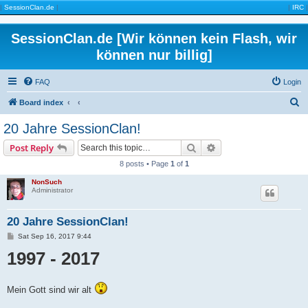
|
SessionClan.de
|
|
IRC
|
SessionClan.de [Wir können kein Flash, wir
können nur billig]
FAQ
Login
S
Board index
e
20 Jahre SessionClan!
a
Search
Advanced search
Post Reply
r
8 posts • Page
1
of
1
c
NonSuch
h
Administrator
20 Jahre SessionClan!
P
Sat Sep 16, 2017 9:44
o
1997 - 2017
s
t
Mein Gott sind wir alt