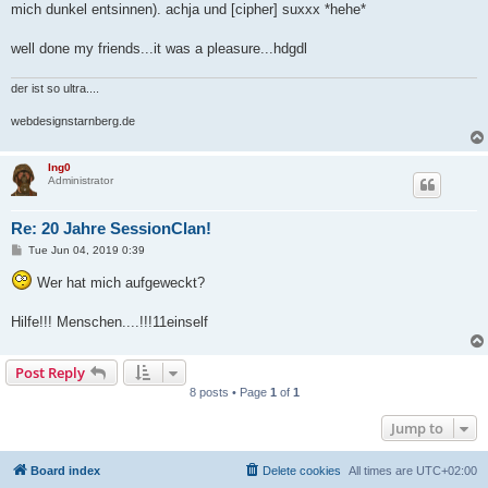
mich dunkel entsinnen). achja und [cipher] suxxx *hehe*
well done my friends...it was a pleasure...hdgdl
der ist so ultra....
webdesignstarnberg.de
Ing0
Administrator
Re: 20 Jahre SessionClan!
P
Tue Jun 04, 2019 0:39
o
s
Wer hat mich aufgeweckt?
t
Hilfe!!! Menschen....!!!11einself
Post Reply
8 posts • Page
1
of
1
Jump to
Board index
Delete cookies
All times are
UTC+02:00