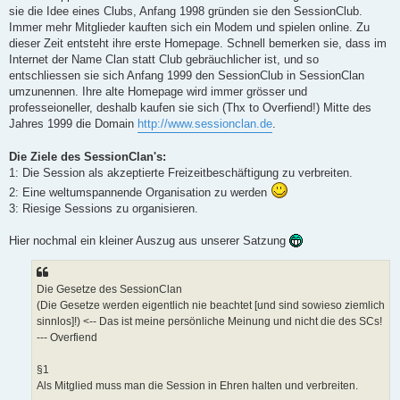
sie die Idee eines Clubs, Anfang 1998 gründen sie den SessionClub.
Immer mehr Mitglieder kauften sich ein Modem und spielen online. Zu
dieser Zeit entsteht ihre erste Homepage. Schnell bemerken sie, dass im
Internet der Name Clan statt Club gebräuchlicher ist, und so
entschliessen sie sich Anfang 1999 den SessionClub in SessionClan
umzunennen. Ihre alte Homepage wird immer grösser und
professeioneller, deshalb kaufen sie sich (Thx to Overfiend!) Mitte des
Jahres 1999 die Domain
http://www.sessionclan.de
.
Die Ziele des SessionClan's:
1: Die Session als akzeptierte Freizeitbeschäftigung zu verbreiten.
2: Eine weltumspannende Organisation zu werden
3: Riesige Sessions zu organisieren.
Hier nochmal ein kleiner Auszug aus unserer Satzung
Die Gesetze des SessionClan
(Die Gesetze werden eigentlich nie beachtet [und sind sowieso ziemlich
sinnlos]!) <-- Das ist meine persönliche Meinung und nicht die des SCs!
--- Overfiend
§1
Als Mitglied muss man die Session in Ehren halten und verbreiten.