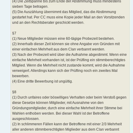
(4) Die Zeitspanne bis zum Ende der Abstimmung muss mindestens
sieben Tage betragen.
(5) Die Auszählung übernimmt das Mitglied, das die Abstimmung
gestartet hat. Per CC muss eine Kopie jeder Mail an den Vorsitzenden
und an den Rechtsberater geschickt werden.
§7
(1) Neue Mitglieder müssen eine 60-tägige Probezeit bestehen.
(2) Innerhalb dieser Zeit können sie ohne Angabe von Gründen mit
einer einfachen Mehrheit aus dem Clan verbannt werden.
(3) Nach der Probezeit wird über die Aufnahme abgestimmt. Wenn eine
einfache Mehrheit vorhanden ist, ist der Prüfling ein stimmberechtigtes
Mitglied. Wenn die Mehrheit nicht zustande kommt, wird die Aufnahme
verweigert. Allerdings kann sich der Prüfling noch ein zweites Mal
bewerben.
(4) Eine dritte Bewerbung ist ungültig.
§8
(1) Durch unfaires oder böswilliges Verhalten oder beim Verstoß gegen
diese Gesetze können Mitglieder, mit Ausnahme von den
Gründungsmitglieder, durch eine einfache Mehrheit ihrer Stimme bei
Wahlen enthoben werden. Bei dieser Wahl ist der Betroffene
ausgeschlossen.
(2) In schlimmeren Fällen kann der Betroffene mit einer 2/3 Mehrheit
aller anderen stimmberechtigten Miglieder aus dem Clan verbannt