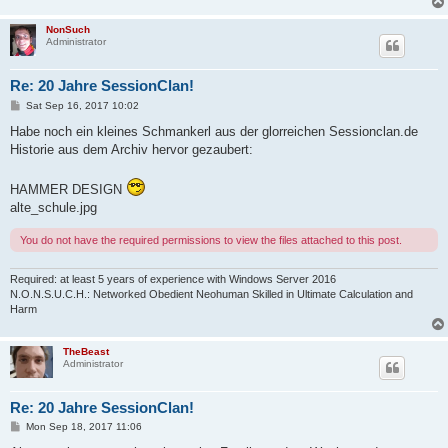
NonSuch
Administrator
Re: 20 Jahre SessionClan!
P
Sat Sep 16, 2017 10:02
o
s
Habe noch ein kleines Schmankerl aus der glorreichen Sessionclan.de
t
Historie aus dem Archiv hervor gezaubert:
HAMMER DESIGN
alte_schule.jpg
You do not have the required permissions to view the files attached to this post.
Required: at least 5 years of experience with Windows Server 2016
N.O.N.S.U.C.H.: Networked Obedient Neohuman Skilled in Ultimate Calculation and
Harm
TheBeast
Administrator
Re: 20 Jahre SessionClan!
P
Mon Sep 18, 2017 11:06
o