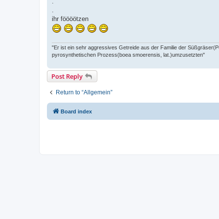
.
.
ihr föööötzen
"Er ist ein sehr aggressives Getreide aus der Familie der Süßgräser
pyrosynthetischen Prozess(boea smoerensis, lat.)umzusetzten"
Post Reply
Return to “Allgemein”
Board index