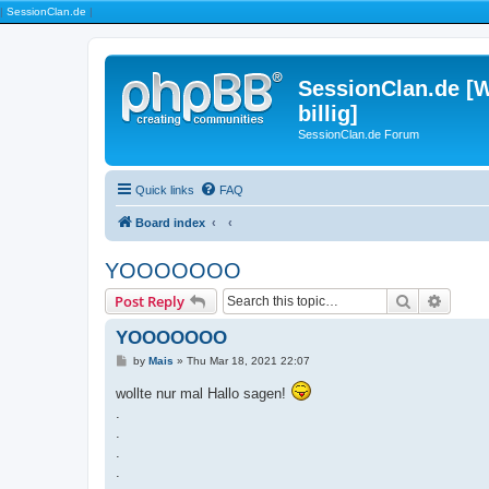
|
SessionClan.de
|
SessionClan.de [W
billig]
SessionClan.de Forum
Quick links
FAQ
Board index
YOOOOOOO
Search
Advanc
Post Reply
YOOOOOOO
P
by
Mais
»
Thu Mar 18, 2021 22:07
o
s
wollte nur mal Hallo sagen!
t
.
.
.
.