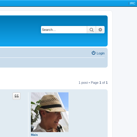
|
IRC
|
Search
Advanced search
Login
1 post • Page
1
of
1
Mais