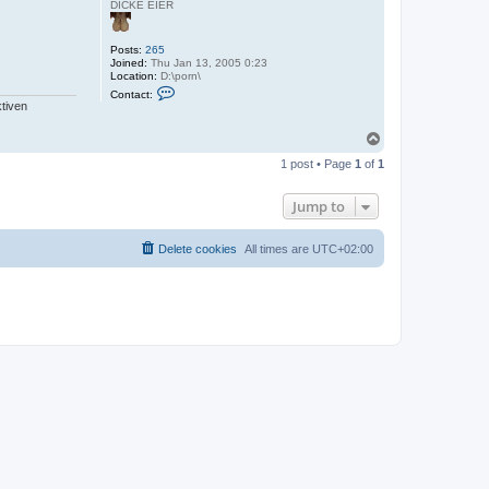
DICKE EIER
Posts:
265
Joined:
Thu Jan 13, 2005 0:23
Location:
D:\porn\
C
Contact:
o
tiven
n
t
T
a
o
c
1 post • Page
1
of
1
t
p
M
a
Jump to
i
s
Delete cookies
All times are
UTC+02:00