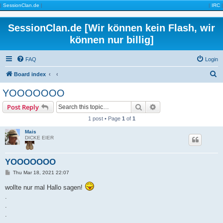
|
SessionClan.de
|
|
IRC
|
SessionClan.de [Wir können kein Flash, wir
können nur billig]
FAQ
Login
S
Board index
e
YOOOOOOO
a
Search
Advanced search
Post Reply
r
1 post • Page
1
of
1
c
Mais
h
DICKE EIER
YOOOOOOO
P
Thu Mar 18, 2021 22:07
o
s
wollte nur mal Hallo sagen!
t
.
.
.