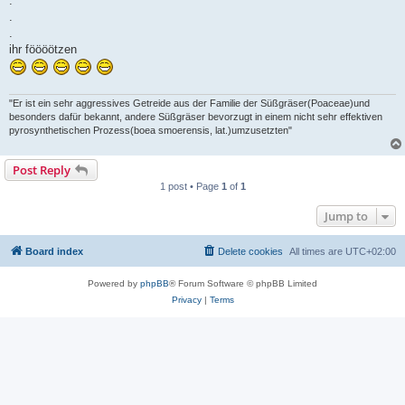
.
.
.
ihr föööötzen
"Er ist ein sehr aggressives Getreide aus der Familie der Süßgräser(Poaceae)und
besonders dafür bekannt, andere Süßgräser bevorzugt in einem nicht sehr effektiven
pyrosynthetischen Prozess(boea smoerensis, lat.)umzusetzten"
Post Reply
1 post • Page
1
of
1
Jump to
Board index
Delete cookies
All times are
UTC+02:00
Powered by
phpBB
® Forum Software © phpBB Limited
Privacy
|
Terms