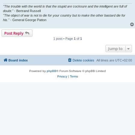
"The trouble with the world is that the stupid are cocksure and the intelligent are full of
doubt."
- Bertrand Russell
"The object of war is not to die for your country but to make the other bastard die for
his."
- General George Patton
Post Reply
1 post • Page
1
of
1
Jump to
Board index
Delete cookies
All times are
UTC+02:00
Powered by
phpBB
® Forum Software © phpBB Limited
Privacy
|
Terms