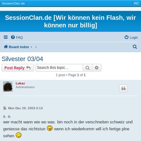
|
SessionClan.de
|
|
IRC
|
SessionClan.de [Wir können kein Flash, wir
können nur billig]
FAQ
Login
S
Board index
e
Silvester 03/04
a
Search
Advanced search
Post Reply
r
1 post • Page
1
of
1
c
Lukaz
h
Administrator
P
Mon Dec 29, 2003 0:13
o
s
s. o.
t
wer macht wann wie wo was. bin noch in der verschneiten schweiz und
geniesse das nichtstun
wenn ich wiederkomm will ich fertige plne
sehen