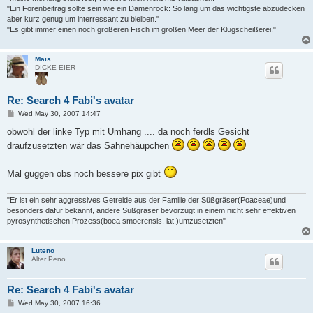
"Ein Forenbeitrag sollte sein wie ein Damenrock: So lang um das wichtigste abzudecken
aber kurz genug um interressant zu bleiben."
"Es gibt immer einen noch größeren Fisch im großen Meer der Klugscheißerei."
Mais
DICKE EIER
Re: Search 4 Fabi's avatar
P
Wed May 30, 2007 14:47
o
s
obwohl der linke Typ mit Umhang .... da noch ferdls Gesicht
t
draufzusetzten wär das Sahnehäupchen
Mal guggen obs noch bessere pix gibt
"Er ist ein sehr aggressives Getreide aus der Familie der Süßgräser(Poaceae)und
besonders dafür bekannt, andere Süßgräser bevorzugt in einem nicht sehr effektiven
pyrosynthetischen Prozess(boea smoerensis, lat.)umzusetzten"
Luteno
Alter Peno
Re: Search 4 Fabi's avatar
P
Wed May 30, 2007 16:36
o