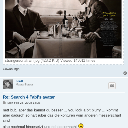
strangersonatrain.jpg (428.2 KiB) Viewed 143011 times
Cowabunga!
Ferdl
Masta Blasta
Re: Search 4 Fabi's avatar
P
Mon Feb 25, 2008 14:38
o
s
nett bub, aber das kannst du besser ... you look a bit blurry ... kommt
t
aber dadurch so hart rüber das die konturen vom anderen messerscharf
sind
also nochmal hingesetzt und richtig gemacht