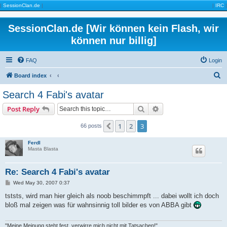
|
SessionClan.de
|
|
IRC
|
SessionClan.de [Wir können kein Flash, wir
können nur billig]
FAQ
Login
S
Board index
e
Search 4 Fabi's avatar
a
Search
Advanced search
Post Reply
r
c
1
2
3
Previous
66 posts
h
Ferdl
Masta Blasta
Re: Search 4 Fabi's avatar
P
Wed May 30, 2007 0:37
o
s
tststs, wird man hier gleich als noob beschimmpft ... dabei wollt ich doch
t
bloß mal zeigen was für wahnsinnig toll bilder es von ABBA gibt
"Meine Meinung steht fest, verwirre mich nicht mit Tatsachen!"