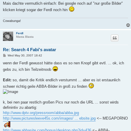
s
Mais dachte vermutlich einfach: Bei google noch auf "nur große Bilder"
t
klicken kriegt sogar der Ferdl noch hin
Cowabunga!
Ferdl
Masta Blasta
Re: Search 4 Fabi's avatar
P
Wed May 30, 2007 18:42
o
s
wenn der Ferdl gewusst hätte dass es so nen Knopf gibt evtl. ... ok, ich
t
gebs zu, ich bin Teilzeitnoob
Edit:
so, damit die Kritik endlich verstummt ... aber es ist erstaunlich
schwer richtig geile ABBA-Bilder in groß zu finden
k, bei nen paar restlich großen Pics nur noch die URL ... sonst wirds
definintiv zu abartig:
http://www.dptv.org/pressroom/abba/abba.jpg
http://www.picturesleeve45s.com/images/ ... ebsite.jpg
<-- MEGAPORNO
http://www.abbasite.com/bonus/desktop.php?id=436
<-- ABBA-