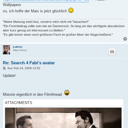
Wallpapers
so, ich hoffe der Mais is jetzt glücklich
"Meine Meinung steht fest, verwirre mich nicht mit Tatsachen!"
"Ein Forenbeitrag sollte sein wie ein Damenrock: So lang um das wichtigste abzudecken
aber kurz genug um interressant zu bleiben."
"Es gibt immer einen noch größeren Fisch im großen Meer der Klugscheißerei."
Luteno
Alter Peno
Re: Search 4 Fabi's avatar
P
Sun Feb 24, 2008 13:52
o
s
Update!
t
Müsste eigentlich in den Filmthread
ATTACHMENTS