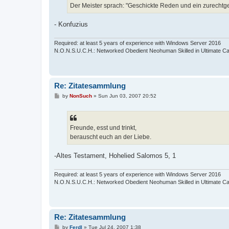
Der Meister sprach: "Geschickte Reden und ein zurechtg
- Konfuzius
Required: at least 5 years of experience with Windows Server 2016
N.O.N.S.U.C.H.: Networked Obedient Neohuman Skilled in Ultimate Ca
Re: Zitatesammlung
P
by
NonSuch
»
Sun Jun 03, 2007 20:52
o
s
t
Freunde, esst und trinkt,
berauscht euch an der Liebe.
-Altes Testament, Hohelied Salomos 5, 1
Required: at least 5 years of experience with Windows Server 2016
N.O.N.S.U.C.H.: Networked Obedient Neohuman Skilled in Ultimate Ca
Re: Zitatesammlung
P
by
Ferdl
»
Tue Jul 24, 2007 1:38