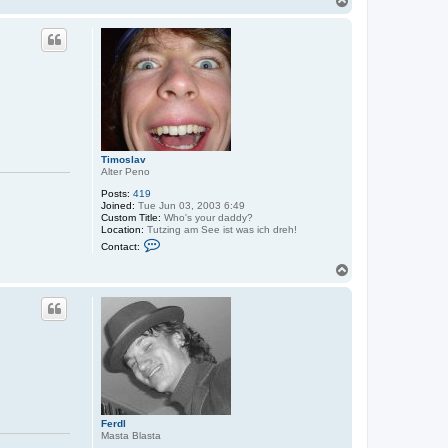
T
t
o
a
p
c
t
M
a
i
s
Timoslav
Alter Peno
Posts:
419
Joined:
Tue Jun 03, 2003 6:49
Custom Title:
Who's your daddy?
Location:
Tutzing am See ist was ich dreh!
C
Contact:
o
n
T
t
o
a
p
c
t
T
i
m
o
s
l
a
v
Ferdl
Masta Blasta