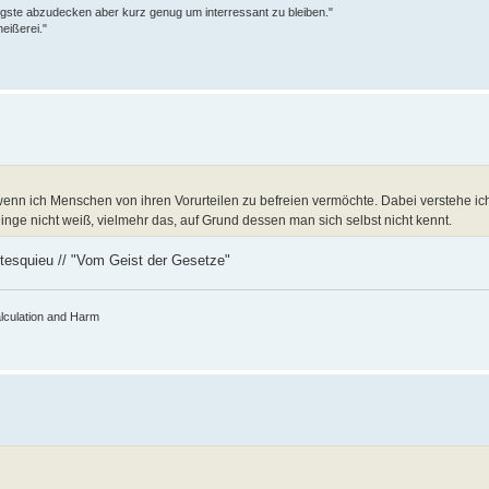
tigste abzudecken aber kurz genug um interressant zu bleiben."
eißerei."
 wenn ich Menschen von ihren Vorurteilen zu befreien vermöchte. Dabei verstehe ic
nge nicht weiß, vielmehr das, auf Grund dessen man sich selbst nicht kennt.
tesquieu // "Vom Geist der Gesetze"
lculation and Harm