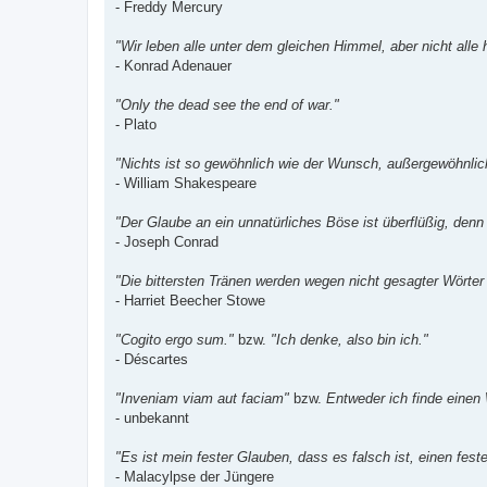
- Freddy Mercury
"Wir leben alle unter dem gleichen Himmel, aber nicht alle
- Konrad Adenauer
"Only the dead see the end of war."
- Plato
"Nichts ist so gewöhnlich wie der Wunsch, außergewöhnlich
- William Shakespeare
"Der Glaube an ein unnatürliches Böse ist überflüßig, denn 
- Joseph Conrad
"Die bittersten Tränen werden wegen nicht gesagter Wörter
- Harriet Beecher Stowe
"Cogito ergo sum."
bzw.
"Ich denke, also bin ich."
- Déscartes
"Inveniam viam aut faciam"
bzw.
Entweder ich finde einen 
- unbekannt
"Es ist mein fester Glauben, dass es falsch ist, einen fes
- Malacylpse der Jüngere