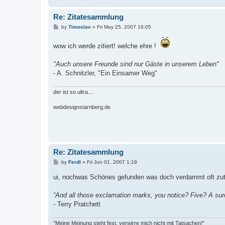
Re: Zitatesammlung
P
by
Timoslav
»
Fri May 25, 2007 16:05
o
s
t
wow ich werde zitiert! welche ehre !
"Auch unsere Freunde sind nur Gäste in unserem Leben"
- A. Schnitzler, "Ein Einsamer Weg"
der ist so ultra....
webdesignstarnberg.de
Re: Zitatesammlung
P
by
Ferdl
»
Fri Jun 01, 2007 1:19
o
s
ui, nochwas Schönes gefunden was doch verdammt oft zutri
t
“And all those exclamation marks, you notice? Five? A su
- Terry Pratchett
"Meine Meinung steht fest, verwirre mich nicht mit Tatsachen!"