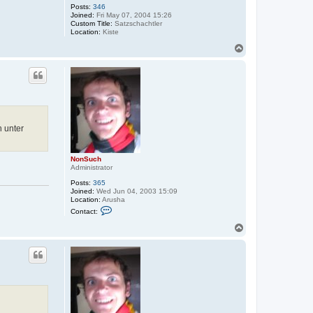
Posts:
346
Joined:
Fri May 07, 2004 15:26
Custom Title:
Satzschachtler
Location:
Kiste
T
o
p
h unter
NonSuch
Administrator
Posts:
365
Joined:
Wed Jun 04, 2003 15:09
Location:
Arusha
C
Contact:
o
n
T
t
o
a
p
c
t
N
o
n
S
u
c