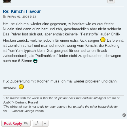
Re: Kimchi Flavour
P
Fri Feb 01, 2008 5:23
o
s
Hm, neulich mal wieder eine gegessen, zubereitet wie es draufsteht.
t
Nudeln sind dann dünn hart und zäh, geschmacklich aber nicht schlecht.
Das Pulver löst sich gut, aber enthält keinerlei "Feststoffe" außer Chilli-
Flocken zurück, welche jedoch für einen extra Kick sorgen
Es brennt,
ist ziemlich scharf und man schmeckt wenig vom Kimchi, die Packung
ist YumYum-typisch klein. Gut geeignet für den scharfen Snack
zwischendurch, als "Vollmahlzeit" leider nicht zu gebrauchen, deswegen
auch nur 6 Sterne
PS: Zubereitung mit Kochen muss ich mal wieder probieren und dann
reviewen
"The trouble with the world is that the stupid are cocksure and the intelligent are full of
doubt."
- Bertrand Russell
"The object of war is not to die for your country but to make the other bastard die for
his."
- General George Patton
Post Reply