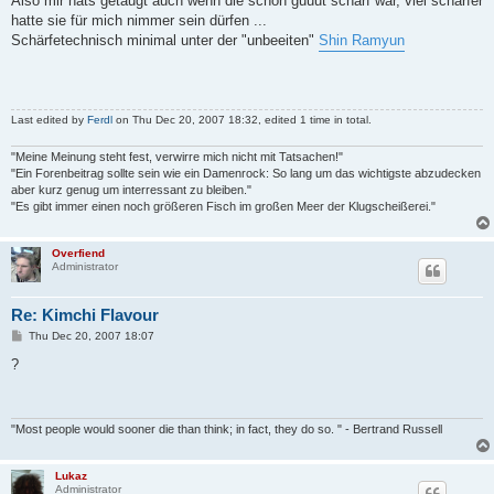
Also mir hats getaugt auch wenn die schon guuut scharf war, viel schärfer
t
hatte sie für mich nimmer sein dürfen ...
Schärfetechnisch minimal unter der "unbeeiten"
Shin Ramyun
Last edited by
Ferdl
on Thu Dec 20, 2007 18:32, edited 1 time in total.
"Meine Meinung steht fest, verwirre mich nicht mit Tatsachen!"
"Ein Forenbeitrag sollte sein wie ein Damenrock: So lang um das wichtigste abzudecken
aber kurz genug um interressant zu bleiben."
"Es gibt immer einen noch größeren Fisch im großen Meer der Klugscheißerei."
Overfiend
Administrator
Re: Kimchi Flavour
P
Thu Dec 20, 2007 18:07
o
s
?
t
"Most people would sooner die than think; in fact, they do so. " - Bertrand Russell
Lukaz
Administrator