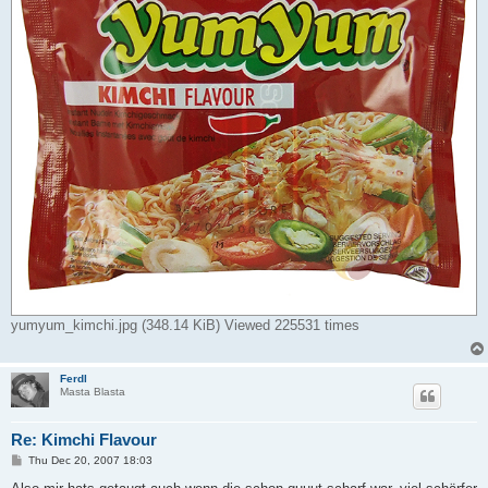
yumyum_kimchi.jpg (348.14 KiB) Viewed 225531 times
Ferdl
Masta Blasta
Re: Kimchi Flavour
P
Thu Dec 20, 2007 18:03
o
s