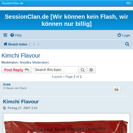
|
SessionClan.de
|
|
IRC
|
SessionClan.de [Wir können kein Flash, wir
können nur billig]
FAQ
Login
S
Board index
e
Kimchi Flavour
a
Moderator:
Noodlez Moderators
r
Search
Advanced search
Post Reply
c
4 posts • Page
1
of
1
h
Giddi
3 Haare am Sack
Kimchi Flavour
P
Fri Aug 17, 2007 2:21
o
s
t