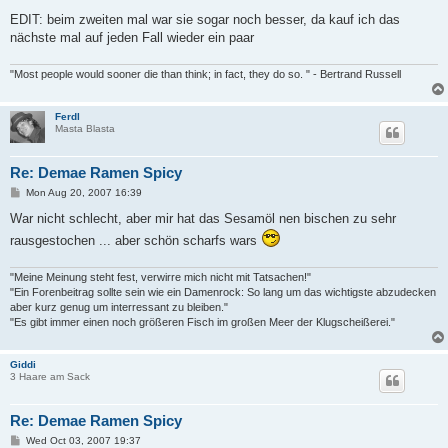
EDIT: beim zweiten mal war sie sogar noch besser, da kauf ich das
nächste mal auf jeden Fall wieder ein paar
"Most people would sooner die than think; in fact, they do so. " - Bertrand Russell
Ferdl
Masta Blasta
Re: Demae Ramen Spicy
P
Mon Aug 20, 2007 16:39
o
s
War nicht schlecht, aber mir hat das Sesamöl nen bischen zu sehr
t
rausgestochen ... aber schön scharfs wars
"Meine Meinung steht fest, verwirre mich nicht mit Tatsachen!"
"Ein Forenbeitrag sollte sein wie ein Damenrock: So lang um das wichtigste abzudecken
aber kurz genug um interressant zu bleiben."
"Es gibt immer einen noch größeren Fisch im großen Meer der Klugscheißerei."
Giddi
3 Haare am Sack
Re: Demae Ramen Spicy
P
Wed Oct 03, 2007 19:37