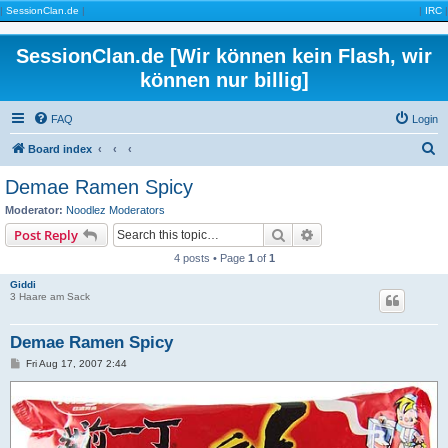
|
SessionClan.de
|
|
IRC
|
SessionClan.de [Wir können kein Flash, wir
können nur billig]
FAQ
Login
S
Board index
e
Demae Ramen Spicy
a
Moderator:
Noodlez Moderators
r
Search
Advanced search
Post Reply
c
4 posts • Page
1
of
1
h
Giddi
3 Haare am Sack
Demae Ramen Spicy
P
Fri Aug 17, 2007 2:44
o
s
t