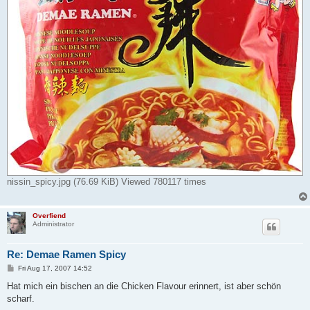
nissin_spicy.jpg (76.69 KiB) Viewed 780117 times
Overfiend
Administrator
Re: Demae Ramen Spicy
P
Fri Aug 17, 2007 14:52
o
s
Hat mich ein bischen an die Chicken Flavour erinnert, ist aber schön
t
scharf.