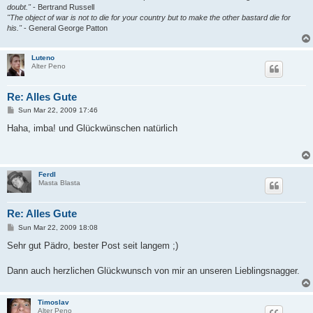
doubt."
- Bertrand Russell
"The object of war is not to die for your country but to make the other bastard die for
his."
- General George Patton
Luteno
Alter Peno
Re: Alles Gute
P
Sun Mar 22, 2009 17:46
o
s
Haha, imba! und Glückwünschen natürlich
t
Ferdl
Masta Blasta
Re: Alles Gute
P
Sun Mar 22, 2009 18:08
o
s
Sehr gut Pädro, bester Post seit langem ;)
t
Dann auch herzlichen Glückwunsch von mir an unseren Lieblingsnagger.
Timoslav
Alter Peno