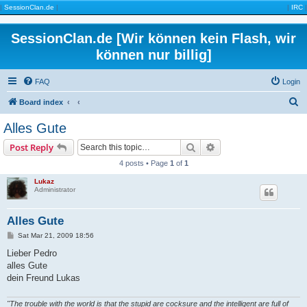
|
SessionClan.de
|
|
IRC
|
SessionClan.de [Wir können kein Flash, wir
können nur billig]
FAQ
Login
S
Board index
e
Alles Gute
a
Search
Advanced search
Post Reply
r
4 posts • Page
1
of
1
c
Lukaz
h
Administrator
Alles Gute
P
Sat Mar 21, 2009 18:56
o
s
Lieber Pedro
t
alles Gute
dein Freund Lukas
"The trouble with the world is that the stupid are cocksure and the intelligent are full of