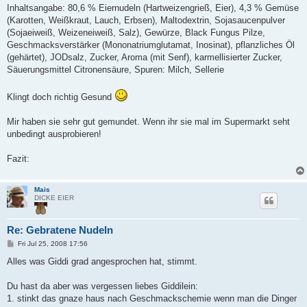
Inhaltsangabe: 80,6 % Eiernudeln (Hartweizengrieß, Eier), 4,3 % Gemüse
(Karotten, Weißkraut, Lauch, Erbsen), Maltodextrin, Sojasaucenpulver
(Sojaeiweiß, Weizeneiweiß, Salz), Gewürze, Black Fungus Pilze,
Geschmacksverstärker (Mononatriumglutamat, Inosinat), pflanzliches Öl
(gehärtet), JODsalz, Zucker, Aroma (mit Senf), karmellisierter Zucker,
Säuerungsmittel Citronensäure, Spuren: Milch, Sellerie
Klingt doch richtig Gesund
Mir haben sie sehr gut gemundet. Wenn ihr sie mal im Supermarkt seht
unbedingt ausprobieren!
Fazit:
Mais
DICKE EIER
Re: Gebratene Nudeln
P
Fri Jul 25, 2008 17:56
o
s
Alles was Giddi grad angesprochen hat, stimmt.
t
Du hast da aber was vergessen liebes Giddilein:
1. stinkt das gnaze haus nach Geschmackschemie wenn man die Dinger