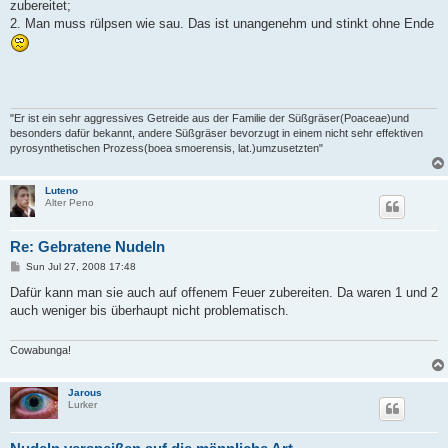
zubereitet;
2. Man muss rülpsen wie sau. Das ist unangenehm und stinkt ohne Ende
"Er ist ein sehr aggressives Getreide aus der Familie der Süßgräser(Poaceae)und
besonders dafür bekannt, andere Süßgräser bevorzugt in einem nicht sehr effektiven
pyrosynthetischen Prozess(boea smoerensis, lat.)umzusetzten"
Luteno
Alter Peno
Re: Gebratene Nudeln
P
Sun Jul 27, 2008 17:48
o
s
Dafür kann man sie auch auf offenem Feuer zubereiten. Da waren 1 und 2
t
auch weniger bis überhaupt nicht problematisch.
Cowabunga!
Jarous
Lurker