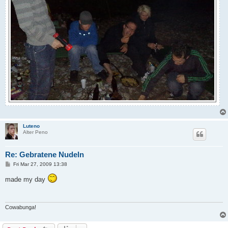
Luteno
Alter Peno
Re: Gebratene Nudeln
P
Fri Mar 27, 2009 13:38
o
s
made my day
t
Cowabunga!