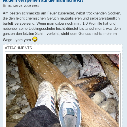
Nudeln verspeißen auf die männliche Art
P
Thu Mar 26, 2009 15:53
o
s
Am besten schmeckts am Feuer zubereitet, nebst trocknenden Socken,
t
die den leicht chemischen Geruch neutralisieren und selbstverständlich
barfuß verspeisend. Wenn man dabei noch min. 1.0 Promille hat und
nebenbei seine Lieblingsschuhe leicht dünstet bis anschmorrt, was dem
ganzen den letzten Schliff verleiht, steht dem Genuss nichts mehr im
Wege...yam yam
ATTACHMENTS