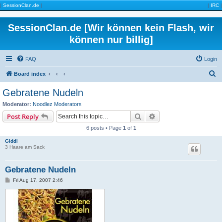
|
SessionClan.de
|
|
IRC
|
SessionClan.de [Wir können kein Flash, wir
können nur billig]
FAQ
Login
S
Board index
e
Gebratene Nudeln
a
Moderator:
Noodlez Moderators
r
Search
Advanced search
Post Reply
c
6 posts • Page
1
of
1
h
Giddi
3 Haare am Sack
Gebratene Nudeln
P
Fri Aug 17, 2007 2:46
o
s
t