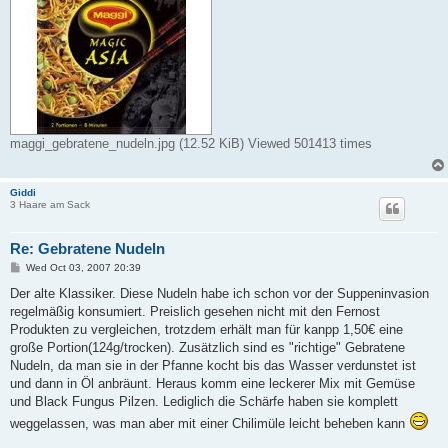
maggi_gebratene_nudeln.jpg (12.52 KiB) Viewed 501413 times
Giddi
3 Haare am Sack
Re: Gebratene Nudeln
P
Wed Oct 03, 2007 20:39
o
s
Der alte Klassiker. Diese Nudeln habe ich schon vor der Suppeninvasion
t
regelmäßig konsumiert. Preislich gesehen nicht mit den Fernost
Produkten zu vergleichen, trotzdem erhält man für kanpp 1,50€ eine
große Portion(124g/trocken). Zusätzlich sind es "richtige" Gebratene
Nudeln, da man sie in der Pfanne kocht bis das Wasser verdunstet ist
und dann in Öl anbräunt. Heraus komm eine leckerer Mix mit Gemüse
und Black Fungus Pilzen. Lediglich die Schärfe haben sie komplett
weggelassen, was man aber mit einer Chilimüle leicht beheben kann